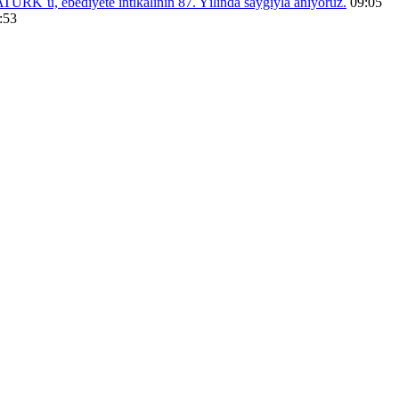
RK´ü, ebediyete intikalinin 87. Yılında saygıyla anıyoruz.
09:05
:53
menü eşleştirmesi yapınız.