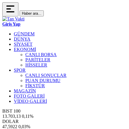
Haber ara...
Giriş Yap
GÜNDEM
DÜNYA
SİYASET
EKONOMİ
CANLI BORSA
PARİTELER
HİSSELER
SPOR
CANLI SONUÇLAR
PUAN DURUMU
FİKSTÜR
MAGAZİN
FOTO GALERİ
VİDEO GALERİ
BIST 100
13.703,13
0,11%
DOLAR
47,5922
0,03%