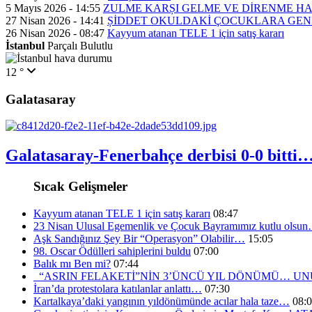
5 Mayıs 2026 - 14:55
ZULME KARȘI GELME VE DİRENME H
27 Nisan 2026 - 14:41
ȘİDDET OKULDAKİ ÇOCUKLARA GEN
26 Nisan 2026 - 08:47
Kayyum atanan TELE 1 için satış kararı
İstanbul
Parçalı Bulutlu
12 °
Galatasaray
Galatasaray-Fenerbahçe derbisi 0-0 bitti
Sıcak Gelişmeler
Kayyum atanan TELE 1 için satış kararı
08:47
23 Nisan Ulusal Egemenlik ve Çocuk Bayramımız kutlu olsu
Aşk Sandığınız Şey Bir “Operasyon” Olabilir…
15:05
98. Oscar Ödülleri sahiplerini buldu
07:00
Balık mı Ben mi?
07:44
“ASRIN FELAKETİ”NİN 3’ÜNCÜ YIL DÖNÜMÜ… 
İran’da protestolara katılanlar anlattı…
07:30
Kartalkaya’daki yangının yıldönümünde acılar hala taze…
08: