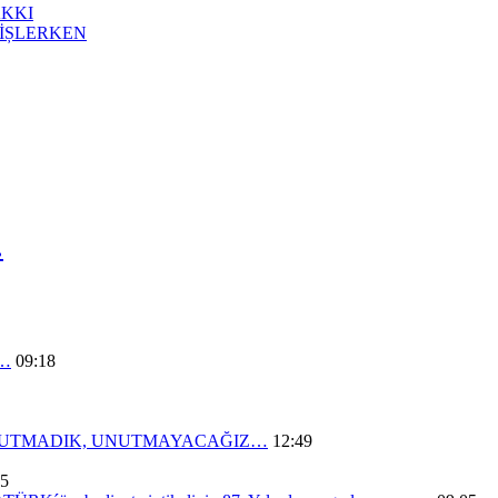
AKKI
İȘLERKEN
…
n…
09:18
UNUTMADIK, UNUTMAYACAĞIZ…
12:49
05