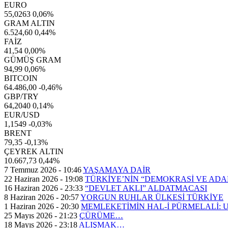
EURO
55,0263
0,06%
GRAM ALTIN
6.524,60
0,44%
FAİZ
41,54
0,00%
GÜMÜŞ GRAM
94,99
0,06%
BITCOIN
64.486,00
-0,46%
GBP/TRY
64,2040
0,14%
EUR/USD
1,1549
-0,03%
BRENT
79,35
-0,13%
ÇEYREK ALTIN
10.667,73
0,44%
7 Temmuz 2026 - 10:46
YAŞAMAYA DAİR
22 Haziran 2026 - 19:08
TÜRKİYE’NİN “DEMOKRASİ VE AD
16 Haziran 2026 - 23:33
“DEVLET AKLI” ALDATMACASI
8 Haziran 2026 - 20:57
YORGUN RUHLAR ÜLKESİ TÜRKİYE
1 Haziran 2026 - 20:30
MEMLEKETİMİN HAL-İ PÜRMELALİ:
25 Mayıs 2026 - 21:23
ÇÜRÜME…
18 Mayıs 2026 - 23:18
ALIŞMAK…