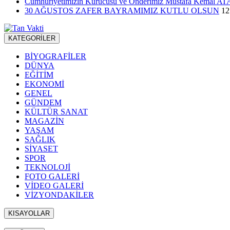
Cumhuriyetimizin Kurucusu ve Önderimiz Mustafa Kemal ATATÜ
30 AĞUSTOS ZAFER BAYRAMIMIZ KUTLU OLSUN
12
KATEGORİLER
BİYOGRAFİLER
DÜNYA
EĞİTİM
EKONOMİ
GENEL
GÜNDEM
KÜLTÜR SANAT
MAGAZİN
YAŞAM
SAĞLIK
SİYASET
SPOR
TEKNOLOJİ
FOTO GALERİ
VİDEO GALERİ
VİZYONDAKİLER
KISAYOLLAR
Menü seçimi yapın. WP-ADMIN → Görünüm → Menüler sayfasından 