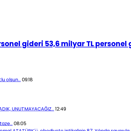
rsonel gideri 53,6 milyar TL personel
lu olsun…
09:18
MADIK, UNUTMAYACAĞIZ…
12:49
 taze…
08:05
al ATATÜRK´ü, ebediyete intikalinin 87. Yılında saygıyla 