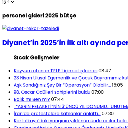
12 °
personel gideri 2025 bütçe
Diyanet’in 2025’in ilk altı ayında pe
Sıcak Gelişmeler
Kayyum atanan TELE 1 için satış kararı
08:47
23 Nisan Ulusal Egemenlik ve Çocuk Bayramımız kut
Aşk Sandığınız Şey Bir “Operasyon” Olabilir…
15:05
98. Oscar Ödülleri sahiplerini buldu
07:00
Balık mı Ben mi?
07:44
“ASRIN FELAKETİ”NİN 3’ÜNCÜ YIL DÖNÜMÜ… UNUT
İran’da protestolara katılanlar anlattı…
07:30
Kartalkaya’daki yangının yıldönümünde acılar hala
Cumhuriyetimizin Kurucusu ve Önderimiz Mustafa Kem