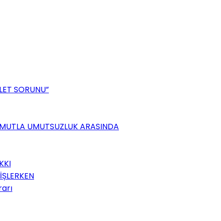
ALET SORUNU”
 UMUTLA UMUTSUZLUK ARASINDA
KKI
İȘLERKEN
rarı