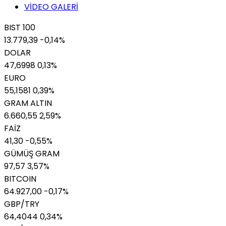
VİDEO GALERİ
BIST 100
13.779,39
-0,14%
DOLAR
47,6998
0,13%
EURO
55,1581
0,39%
GRAM ALTIN
6.660,55
2,59%
FAİZ
41,30
-0,55%
GÜMÜŞ GRAM
97,57
3,57%
BITCOIN
64.927,00
-0,17%
GBP/TRY
64,4044
0,34%