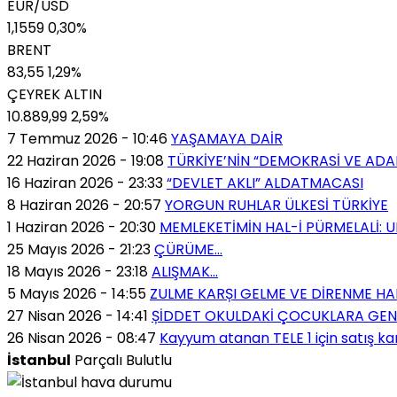
EUR/USD
1,1559
0,30%
BRENT
83,55
1,29%
ÇEYREK ALTIN
10.889,99
2,59%
7 Temmuz 2026 - 10:46
YAŞAMAYA DAİR
22 Haziran 2026 - 19:08
TÜRKİYE’NİN “DEMOKRASİ VE AD
16 Haziran 2026 - 23:33
“DEVLET AKLI” ALDATMACASI
8 Haziran 2026 - 20:57
YORGUN RUHLAR ÜLKESİ TÜRKİYE
1 Haziran 2026 - 20:30
MEMLEKETİMİN HAL-İ PÜRMELALİ:
25 Mayıs 2026 - 21:23
ÇÜRÜME…
18 Mayıs 2026 - 23:18
ALIŞMAK…
5 Mayıs 2026 - 14:55
ZULME KARȘI GELME VE DİRENME HA
27 Nisan 2026 - 14:41
ȘİDDET OKULDAKİ ÇOCUKLARA GEN
26 Nisan 2026 - 08:47
Kayyum atanan TELE 1 için satış ka
İstanbul
Parçalı Bulutlu