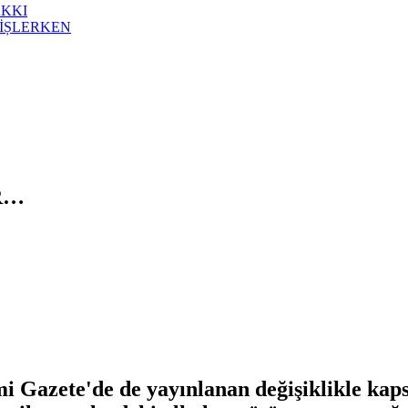
AKKI
İȘLERKEN
R…
i Gazete'de de yayınlanan değişiklikle kapsa