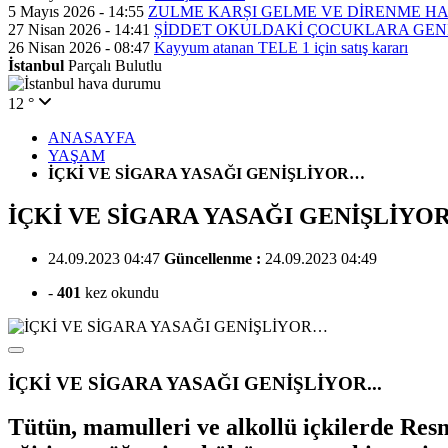
5 Mayıs 2026 - 14:55
ZULME KARȘI GELME VE DİRENME H
27 Nisan 2026 - 14:41
ȘİDDET OKULDAKİ ÇOCUKLARA GEN
26 Nisan 2026 - 08:47
Kayyum atanan TELE 1 için satış kararı
İstanbul
Parçalı Bulutlu
12 °
ANASAYFA
YAŞAM
İÇKİ VE SİGARA YASAĞI GENİŞLİYOR…
İÇKİ VE SİGARA YASAĞI GENİŞLİYO
24.09.2023 04:47
Güncellenme :
24.09.2023 04:49
-
401
kez okundu
İÇKİ VE SİGARA YASAĞI GENİŞLİYOR...
Tütün, mamulleri ve alkollü içkilerde Resm