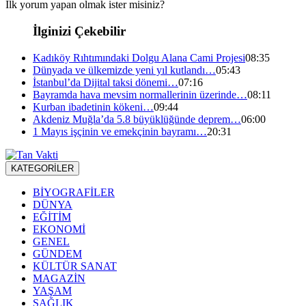
İlk yorum yapan olmak ister misiniz?
İlginizi Çekebilir
Kadıköy Rıhtımındaki Dolgu Alana Cami Projesi
08:35
Dünyada ve ülkemizde yeni yıl kutlandı…
05:43
İstanbul’da Dijital taksi dönemi…
07:16
Bayramda hava mevsim normallerinin üzerinde…
08:11
Kurban ibadetinin kökeni…
09:44
Akdeniz Muğla’da 5.8 büyüklüğünde deprem…
06:00
1 Mayıs işçinin ve emekçinin bayramı…
20:31
KATEGORİLER
BİYOGRAFİLER
DÜNYA
EĞİTİM
EKONOMİ
GENEL
GÜNDEM
KÜLTÜR SANAT
MAGAZİN
YAŞAM
SAĞLIK