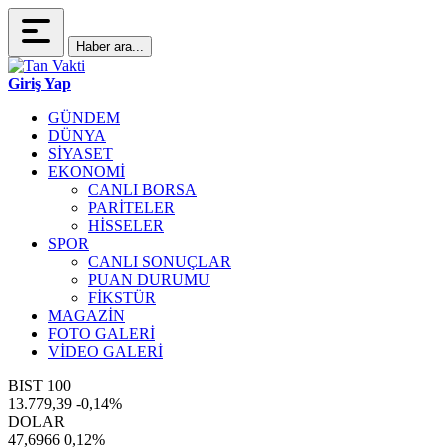
Haber ara...
Giriş Yap
GÜNDEM
DÜNYA
SİYASET
EKONOMİ
CANLI BORSA
PARİTELER
HİSSELER
SPOR
CANLI SONUÇLAR
PUAN DURUMU
FİKSTÜR
MAGAZİN
FOTO GALERİ
VİDEO GALERİ
BIST 100
13.779,39
-0,14%
DOLAR
47,6966
0,12%