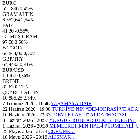
EURO
55,1896
0,45%
GRAM ALTIN
6.657,64
2,54%
FAİZ
41,30
-0,55%
GÜMÜŞ GRAM
97,58
3,58%
BITCOIN
64.844,00
0,70%
GBP/TRY
64,4492
0,41%
EUR/USD
1,1567
0,36%
BRENT
82,63
0,17%
ÇEYREK ALTIN
10.885,25
2,54%
7 Temmuz 2026 - 10:46
YAŞAMAYA DAİR
22 Haziran 2026 - 19:08
TÜRKİYE’NİN “DEMOKRASİ VE AD
16 Haziran 2026 - 23:33
“DEVLET AKLI” ALDATMACASI
8 Haziran 2026 - 20:57
YORGUN RUHLAR ÜLKESİ TÜRKİYE
1 Haziran 2026 - 20:30
MEMLEKETİMİN HAL-İ PÜRMELALİ:
25 Mayıs 2026 - 21:23
ÇÜRÜME…
18 Mayıs 2026 - 23:18
ALIŞMAK…