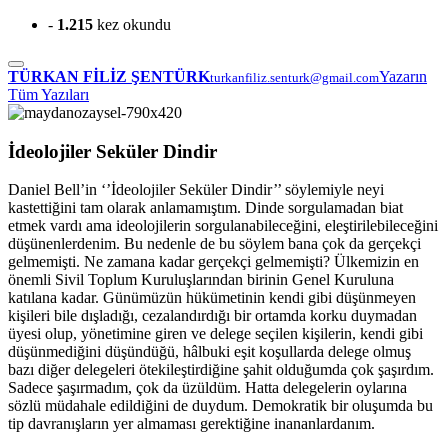
-
1.215
kez okundu
TÜRKAN FİLİZ ŞENTÜRK
Yazarın
turkanfiliz.senturk@gmail.com
Tüm Yazıları
İdeolojiler Seküler Dindir
Daniel Bell’in ‘’İdeolojiler Seküler Dindir’’ söylemiyle neyi
kastettiğini tam olarak anlamamıştım. Dinde sorgulamadan biat
etmek vardı ama ideolojilerin sorgulanabileceğini, eleştirilebileceğini
düşünenlerdenim. Bu nedenle de bu söylem bana çok da gerçekçi
gelmemişti. Ne zamana kadar gerçekçi gelmemişti? Ülkemizin en
önemli Sivil Toplum Kuruluşlarından birinin Genel Kuruluna
katılana kadar. Günümüzün hükümetinin kendi gibi düşünmeyen
kişileri bile dışladığı, cezalandırdığı bir ortamda korku duymadan
üyesi olup, yönetimine giren ve delege seçilen kişilerin, kendi gibi
düşünmediğini düşündüğü, hâlbuki eşit koşullarda delege olmuş
bazı diğer delegeleri ötekileştirdiğine şahit olduğumda çok şaşırdım.
Sadece şaşırmadım, çok da üzüldüm. Hatta delegelerin oylarına
sözlü müdahale edildiğini de duydum. Demokratik bir oluşumda bu
tip davranışların yer almaması gerektiğine inananlardanım.