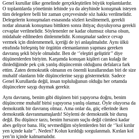
Genel kurullar ülke genelinde gerçekleştirilen büyük toplantılardır.
O toplantılarda yönetimin lehinde ya da aleyhinde konuşmak isteyen
tüm delegelere belli bir zaman çerçevesinde söz hakkı verilmelidir.
Delegelerin konuşmaları esnasında sözleri kesilmemeli, gerekli
notlar alınarak konuşması bittikten sonra ihtiyaç duyuluyorsa gerekli
cevaplar verilmelidir. Söylenenler ne kadar olumsuz olursa olsun,
müdahale edilmeden dinlenmelidir. Konuşmalar sadece cevap
vermek için dinlenmemeli, içeriği de iyi anlaşılmalıdır. Aynı ülkü
etrafında birleşmiş bir örgütün elemanlarının yapması gereken
davranış şekli böyle olmalıdır. Ben de ‘’eleştiri geliştirir’’ diye
düşünenlerden biriyim. Karşımda konuşan kişileri can kulağı ile
dinlediğimde pek çok yanlış düşüncemin olduğunu defalarca fark
ettim. Zaten demokratik olmanın en önemli kurallarından biri de size
muhalif olanların bile düşüncelerine saygı göstermektir. Sadece
Genel Kurullarda değil, insan topluluğunun olduğu her ortamda
düşüncelere saygı duymak gerekir.
Aynı davranış, benim gibi düşünen biri yapıyorsa doğru, benim
düşünceme muhalif birisi yapıyorsa yanlış olamaz. Öyle oluyorsa da
demokratik bir davranış olmaz. Ama onlar da, güç ellerinde iken
demokratik davranmamışlardı! Söylemi de demokratik bir duruş
değil. Bu düşünce tarzı, benim hırsızım suçlu değil cümlesi kadar
abes geliyor bana. Hiç sevmediğim söylemlerden biri de ‘’kol kırılır
yen içinde kalır’’. Neden? Kolun kırıldığı sorgulanmalı. Kırılan kol
yen’in içinde kalmamalıdır.