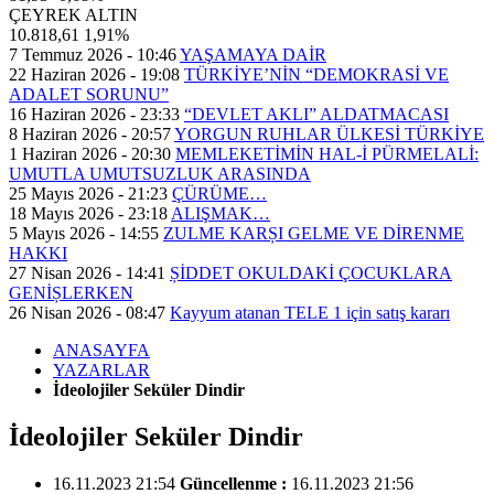
ÇEYREK ALTIN
10.818,61
1,91%
7 Temmuz 2026 - 10:46
YAŞAMAYA DAİR
22 Haziran 2026 - 19:08
TÜRKİYE’NİN “DEMOKRASİ VE
ADALET SORUNU”
16 Haziran 2026 - 23:33
“DEVLET AKLI” ALDATMACASI
8 Haziran 2026 - 20:57
YORGUN RUHLAR ÜLKESİ TÜRKİYE
1 Haziran 2026 - 20:30
MEMLEKETİMİN HAL-İ PÜRMELALİ:
UMUTLA UMUTSUZLUK ARASINDA
25 Mayıs 2026 - 21:23
ÇÜRÜME…
18 Mayıs 2026 - 23:18
ALIŞMAK…
5 Mayıs 2026 - 14:55
ZULME KARȘI GELME VE DİRENME
HAKKI
27 Nisan 2026 - 14:41
ȘİDDET OKULDAKİ ÇOCUKLARA
GENİȘLERKEN
26 Nisan 2026 - 08:47
Kayyum atanan TELE 1 için satış kararı
ANASAYFA
YAZARLAR
İdeolojiler Seküler Dindir
İdeolojiler Seküler Dindir
16.11.2023 21:54
Güncellenme :
16.11.2023 21:56