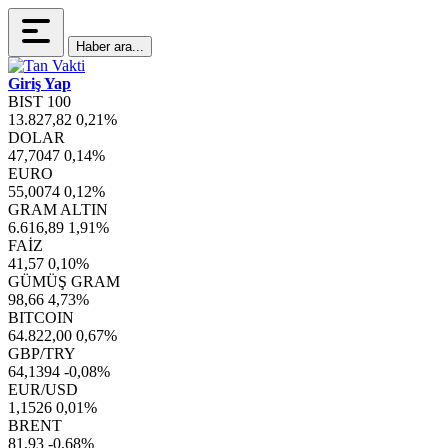
Haber ara...
Giriş Yap
BIST 100
13.827,82
0,21%
DOLAR
47,7047
0,14%
EURO
55,0074
0,12%
GRAM ALTIN
6.616,89
1,91%
FAİZ
41,57
0,10%
GÜMÜŞ GRAM
98,66
4,73%
BITCOIN
64.822,00
0,67%
GBP/TRY
64,1394
-0,08%
EUR/USD
1,1526
0,01%
BRENT
81,93
-0,68%