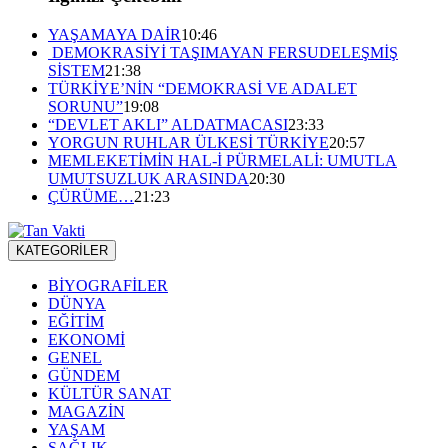
YAŞAMAYA DAİR
10:46
DEMOKRASİYİ TAŞIMAYAN FERSUDELEŞMİŞ
SİSTEM
21:38
TÜRKİYE’NİN “DEMOKRASİ VE ADALET
SORUNU”
19:08
“DEVLET AKLI” ALDATMACASI
23:33
YORGUN RUHLAR ÜLKESİ TÜRKİYE
20:57
MEMLEKETİMİN HAL-İ PÜRMELALİ: UMUTLA
UMUTSUZLUK ARASINDA
20:30
ÇÜRÜME…
21:23
KATEGORİLER
BİYOGRAFİLER
DÜNYA
EĞİTİM
EKONOMİ
GENEL
GÜNDEM
KÜLTÜR SANAT
MAGAZİN
YAŞAM
SAĞLIK