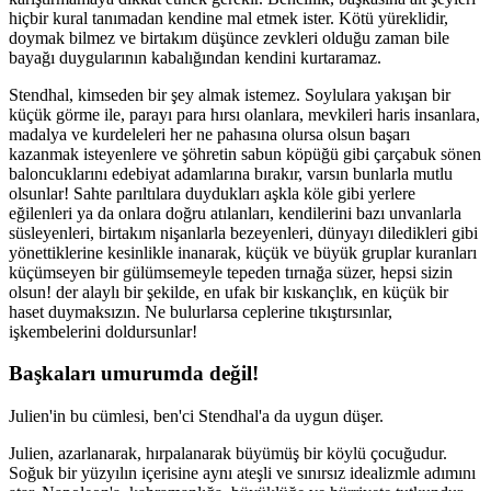
hiçbir kural tanımadan kendine mal etmek ister. Kötü yüreklidir,
doymak bilmez ve birtakım düşünce zevkleri olduğu zaman bile
bayağı duygularının kabalığından kendini kurtaramaz.
Stendhal, kimseden bir şey almak istemez. Soylulara yakışan bir
küçük görme ile, parayı para hırsı olanlara, mevkileri haris insanlara,
madalya ve kurdeleleri her ne pahasına olursa olsun başarı
kazanmak isteyenlere ve şöhretin sabun köpüğü gibi çarçabuk sönen
baloncuklarını edebiyat adamlarına bırakır, varsın bunlarla mutlu
olsunlar! Sahte parıltılara duydukları aşkla köle gibi yerlere
eğilenleri ya da onlara doğru atılanları, kendilerini bazı unvanlarla
süsleyenleri, birtakım nişanlarla bezeyenleri, dünyayı diledikleri gibi
yönettiklerine kesinlikle inanarak, küçük ve büyük gruplar kuranları
küçümseyen bir gülümsemeyle tepeden tırnağa süzer, hepsi sizin
olsun! der alaylı bir şekilde, en ufak bir kıskançlık, en küçük bir
haset duymaksızın. Ne bulurlarsa ceplerine tıkıştırsınlar,
işkembelerini doldursunlar!
Başkaları umurumda değil!
Julien'in bu cümlesi, ben'ci Stendhal'a da uygun düşer.
Julien, azarlanarak, hırpalanarak büyümüş bir köylü çocuğudur.
Soğuk bir yüzyılın içerisine aynı ateşli ve sınırsız idealizmle adımını