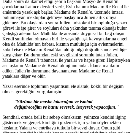
Daha sonra da ikamet ettiği şehrin başkanı Mösyö de Renal’in
çocuklarına Latince dersleri verir, Evin hanımı Madam Re Renal ile
aralarında yasak aşk başlar. Madame de Renal’e, üzerinde imzası
bulunmayan mektuplar gelmeye başlayınca Julien artık oraya
gidemez. Bu olaylardan sonra Julien, aristokrat bir topluluğa yazıcı
görevi ile işe girer ve soyluları daha yakından tanıma olanağı bulur.
Çalıştığı ailenin kızı Mathilda ile arasında duygusal bir bağ oluşur.
Kendi sınıfından olmayan biri ile yaşadığı aşk kavuşmalarına engel
olsa da Mathilda’nın babası, kızının mutluluğu için evlenmelerini
kabul etse de Madam Renal’dan aldığı bilgi doğrultusunda evliliğe
karşı çıkar. Bu durumdan eski sevgilisini sorumlu tutan Julien,
Madame de Renal’i tabancası ile yaralar ve hapse girer. Hapisteyken
asıl aşkının Madame de Renal olduğunu anlar. İdama mahkum
edilen Julien'in durumuna dayanamayan Madame de Renal
yataklara düşer ve ölür.
Yazar eserinde toplumun yaşantısını ele alarak, köklü bir değişim
olması gerektiğini vurgulamıştır.
''Yüzüme bir maske takacağım ve ismimi
değiştireceğim ve bunu severek, isteyerek yapacağım.''
Stendhal, ortada belli bir sebep olmaksızın, yalnızca kendini ilginç
göstermek ve gerçek kimliğini gizlemek için yalan söylemekten
hoşlanır. Yalana ve entrikaya tutkulu bir sevgi duyar. Onun gibi