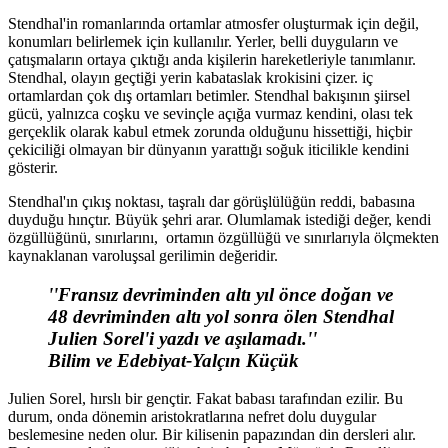
Stendhal'in romanlarında ortamlar atmosfer oluşturmak için değil,
konumları belirlemek için kullanılır. Yerler, belli duyguların ve
çatışmaların ortaya çıktığı anda kişilerin hareketleriyle tanımlanır.
Stendhal, olayın geçtiği yerin kabataslak krokisini çizer. iç
ortamlardan çok dış ortamları betimler. Stendhal bakışının şiirsel
gücü, yalnızca coşku ve sevinçle açığa vurmaz kendini, olası tek
gerçeklik olarak kabul etmek zorunda olduğunu hissettiği, hiçbir
çekiciliği olmayan bir dünyanın yarattığı soğuk iticilikle kendini
gösterir.
Stendhal'ın çıkış noktası, taşralı dar görüşlülüğün reddi, babasına
duyduğu hınçtır. Büyük şehri arar. Olumlamak istediği değer, kendi
özgüllüğünü, sınırlarını, ortamın özgüllüğü ve sınırlarıyla ölçmekten
kaynaklanan varoluşsal gerilimin değeridir.
''Fransız devriminden altı yıl önce doğan ve
48 devriminden altı yol sonra ölen Stendhal
Julien Sorel'i yazdı ve aşılamadı.''
Bilim ve Edebiyat-Yalçın Küçük
Julien Sorel, hırslı bir gençtir. Fakat babası tarafından ezilir. Bu
durum, onda dönemin aristokratlarına nefret dolu duygular
beslemesine neden olur. Bir kilisenin papazından din dersleri alır.