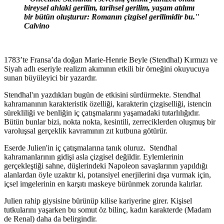
bireysel ahlaki gerilim, tarihsel gerilim, yaşam atılımı
bir bütün oluşturur: Romanın çizgisel gerilimidir bu.''
Calvino
1783’te Fransa’da doğan Marie-Henrie Beyle (Stendhal) Kırmızı ve
Siyah adlı eseriyle realizm akımının etkili bir örneğini okuyucuya
sunan büyüleyici bir yazardır.
Stendhal'ın yazdıkları bugün de etkisini sürdürmekte. Stendhal
kahramanının karakteristik özelliği, karakterin çizgiselliği, istencin
sürekliliği ve benliğin iç çatışmalarını yaşamadaki tutarlılığıdır.
Bütün bunlar bizi, nokta nokta, kesintili, zerreciklerden oluşmuş bir
varoluşsal gerçeklik kavramının zıt kutbuna götürür.
Eserde Julien'in iç çatışmalarına tanık oluruz. Stendhal
kahramanlarının gidişi asla çizgisel değildir. Eylemlerinin
gerçekleştiği sahne, düşlerindeki Napoleon savaşlarının yapıldığı
alanlardan öyle uzaktır ki, potansiyel enerjilerini dışa vurmak için,
içsel imgelerinin en karşıtı maskeye bürünmek zorunda kalırlar.
Julien rahip giysisine bürünüp kilise kariyerine girer. Kişisel
tutkularını yaşarken bu somut öz bilinç, kadın karakterde (Madam
de Renal) daha da belirgindir.