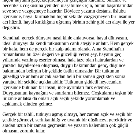
beceriksiz coşkusuna yeniden ulaşabilmek için, bütün başarılarından
seve seve vazgeçmeye hazırdır. Böylece yazarın destansı üslubu
içerisinde, hayal kurmaktan hiçbir şekilde vazgeçmeyen bir insanın
acı hüznü, hayal kırıklığına uğramış birinin zehir gibi acı alayı ile yer
değiştirir.
Stendhal, gerçek dünyayı nasıl kinle anlatıyorsa, hayal dünyasını,
ideal dünyayı da kendi tutkusunun canlı ateşiyle anlatır. Hem gerçek
bir kafa, hem de gerçek bir kalp adamı olarak. Ama Stendhal'ın
romanlarına bu özel değeri ve güzelliği veren şey, hayatın geç
yıllarında yazılmış eserler olması, hala taze olan hatıralardan ve
yaratıcı hayallerden oluşması, duygu bakımından genç, düşünce
bakımından belirgin bir şekilde üstün olmasıdır. Bir tutkunun
güzelliği ve anlamı ancak aradan belli bir zaman geçtikten sonra
yaratıcı bir şekilde açıklanabilir. Tutkunun şiddetli heyecanları
içerisinde bulunan bir insan, ince ayrımları fark edemez.
Duygusunun kaynağını ve sınırlarını bilemez. Coşkularını taşkın bir
lirizmle anlatsa da onları açık seçik şekilde yorumlamak ve
açıklamak elinden gelmez.
Gerçek bir tahlil, tutkuyu aşmış olmayı, her zaman açık ve seçik bir
şekilde görmeyi, serinkanlılığı ve uyanık bir düşünceyi gerektirir ve
aradan uzun bir zaman geçmesini ve yazarın kaleminin çok güçlü
olmasını zorunlu kılar.