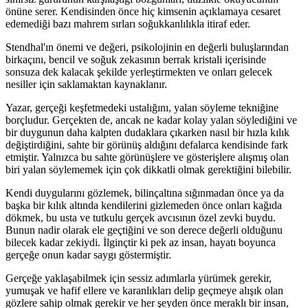
önüne serer. Kendisinden önce hiç kimsenin açıklamaya cesaret
edemediği bazı mahrem sırları soğukkanlılıkla itiraf eder.
Stendhal'ın önemi ve değeri, psikolojinin en değerli buluşlarından
birkaçını, bencil ve soğuk zekasının berrak kristali içerisinde
sonsuza dek kalacak şekilde yerleştirmekten ve onları gelecek
nesiller için saklamaktan kaynaklanır.
Yazar, gerçeği keşfetmedeki ustalığını, yalan söyleme tekniğine
borçludur. Gerçekten de, ancak ne kadar kolay yalan söylediğini ve
bir duygunun daha kalpten dudaklara çıkarken nasıl bir hızla kılık
değiştirdiğini, sahte bir görünüş aldığını defalarca kendisinde fark
etmiştir. Yalnızca bu sahte görünüşlere ve gösterişlere alışmış olan
biri yalan söylememek için çok dikkatli olmak gerektiğini bilebilir.
Kendi duygularını gözlemek, bilinçaltına sığınmadan önce ya da
başka bir kılık altında kendilerini gizlemeden önce onları kağıda
dökmek, bu usta ve tutkulu gerçek avcısının özel zevki buydu.
Bunun nadir olarak ele geçtiğini ve son derece değerli olduğunu
bilecek kadar zekiydi. İlginçtir ki pek az insan, hayatı boyunca
gerçeğe onun kadar saygı göstermiştir.
Gerçeğe yaklaşabilmek için sessiz adımlarla yürümek gerekir,
yumuşak ve hafif ellere ve karanlıkları delip geçmeye alışık olan
gözlere sahip olmak gerekir ve her şeyden önce meraklı bir insan,