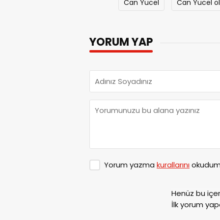
Can Yücel
Can Yücel ö
YORUM YAP
Yorum yazma
kurallarını
okudum 
Henüz bu içe
İlk yorum yap