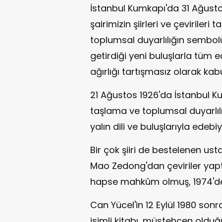
İstanbul Kumkapı'da 31 Ağusto
şairimizin şiirleri ve çevirileri 
toplumsal duyarlılığın sembol
getirdiği yeni buluşlarla tüm 
ağırlığı tartışmasız olarak kabu
21 Ağustos 1926'da İstanbul 
taşlama ve toplumsal duyarlılığ
yalın dili ve buluşlarıyla edebiy
Bir çok şiiri de bestelenen ust
Mao Zedong'dan çeviriler yaptığ
hapse mahkûm olmuş, 1974'deki
Can Yücel'in 12 Eylül 1980 so
isimli kitabı, müstehcen olduğu