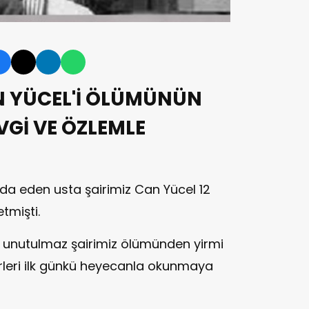
N YÜCEL'İ ÖLÜMÜNÜN
EVGİ VE ÖZLEMLE
da eden usta şairimiz Can Yücel 12
tmişti.
n unutulmaz şairimiz ölümünden yirmi
rleri ilk günkü heyecanla okunmaya