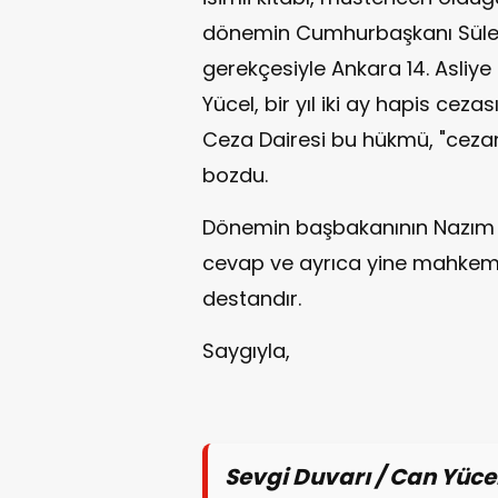
dönemin Cumhurbaşkanı Süley
gerekçesiyle Ankara 14. Asli
Yücel, bir yıl iki ay hapis cez
Ceza Dairesi bu hükmü, "cezan
bozdu.
Dönemin başbakanının Nazım Hik
cevap ve ayrıca yine mahkeme
destandır.
Saygıyla,
Sevgi Duvarı / Can Yüce