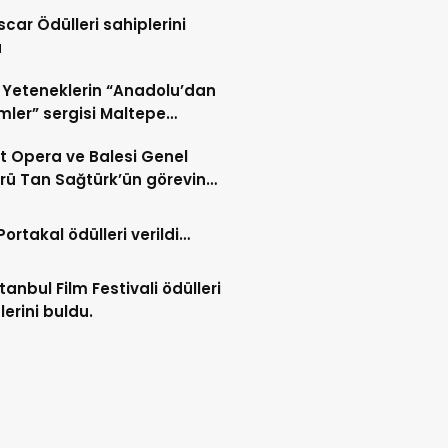
leniyor
scar Ödülleri sahiplerini
u
Yeteneklerin “Anadolu’dan
imler” sergisi Maltepe
’ta….
t Opera ve Balesi Genel
ü Tan Sağtürk’ün görevine
erildi…
Portakal ödülleri verildi…
stanbul Film Festivali ödülleri
lerini buldu.