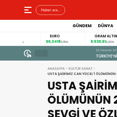
Haber ara...
GÜNDEM
DÜNYA
EURO
GRAM ALTIN
55,0418
6.635,61
4
14%
0,18%
2,20%
22 Haziran 2026 - 19:08
TÜRKİYE’NİN “DEMOKRASİ VE AD
ANASAYFA
KÜLTÜR SANAT
USTA ŞAİRİMİZ CAN YÜCEL’İ ÖLÜMÜNÜN 2
USTA ŞAİRİM
ÖLÜMÜNÜN 21
SEVGİ VE ÖZ