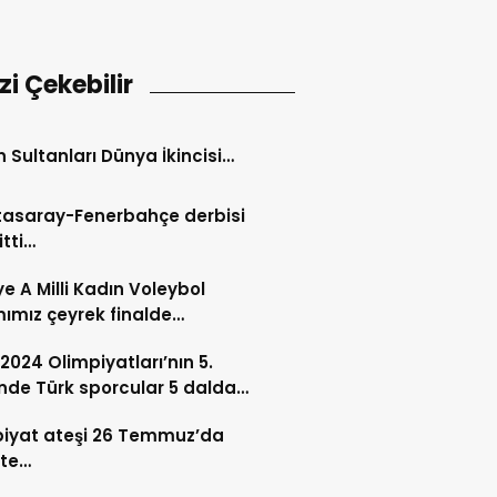
izi Çekebilir
in Sultanları Dünya İkincisi…
tasaray-Fenerbahçe derbisi
itti…
ye A Milli Kadın Voleybol
ımız çeyrek finalde…
 2024 Olimpiyatları’nın 5.
de Türk sporcular 5 dalda
ıyor
iyat ateşi 26 Temmuz’da
’te…