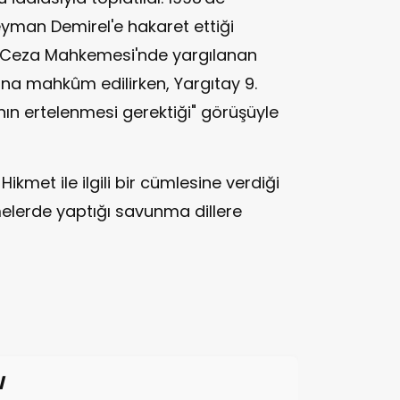
man Demirel'e hakaret ettiği
ye Ceza Mahkemesi'nde yargılanan
asına mahkûm edilirken, Yargıtay 9.
ın ertelenmesi gerektiği" görüşüyle
met ile ilgili bir cümlesine verdiği
lerde yaptığı savunma dillere
l