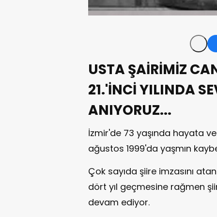
USTA ŞAİRİMİZ CA
21.'İNCİ YILINDA S
ANIYORUZ...
İzmir'de 73 yaşında hayata ve
ağustos 1999'da yaşmın kaybe
Çok sayıda şiire imzasını ata
dört yıl geçmesine rağmen şii
devam ediyor.