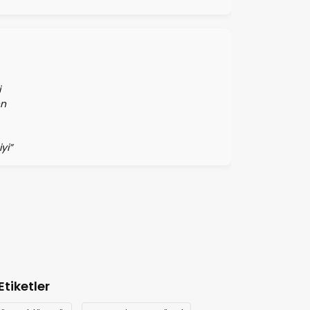
i
en
yi”
Etiketler