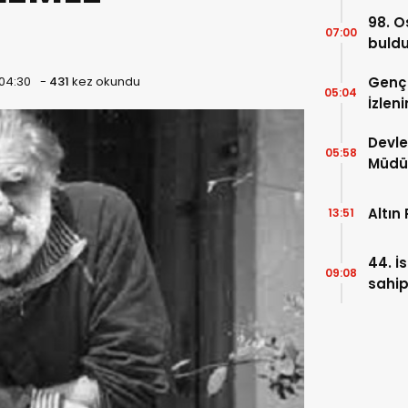
sergi
98. O
07:00
buld
 04:30
-
431
kez okundu
Genç 
05:04
İzlen
Sanat
Devle
05:58
Müdür
son v
Altın 
13:51
44. İ
09:08
sahip