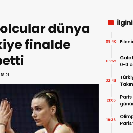
İlgin
olcular dünya
kiye finalde
Filen
09:40
etti
Gala
06:52
0-0 b
18:21
Türki
23:48
Takım
Paris
21:05
günün
yarış
Olimp
19:36
Paris