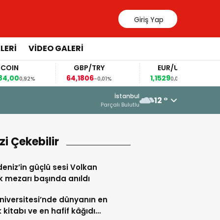
Giriş Yap
LERİ
VİDEO GALERİ
GBP/TRY
EUR/USD
BRE
64,1806
1,1529
81,91
-0,01%
0,03%
-0
16 Haziran 2026 - 23:33
İstanbul
12 °
“DEVLET AKLI” ALDATMACASI
Parçalı Bulutlu
izi Çekebilir
eniz’in güçlü sesi Volkan
 mezarı başında anıldı
niversitesi’nde dünyanın en
 kitabı ve en hafif kâğıdı