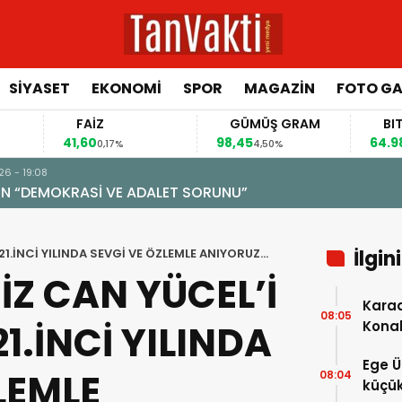
SİYASET
EKONOMİ
SPOR
MAGAZİN
FOTO GA
FAİZ
GÜMÜŞ GRAM
BITCOIN
1,60
98,45
64.984,00
0,17%
4,50%
0,92%
ALET SORUNU”
1.İNCİ YILINDA SEVGİ VE ÖZLEMLE ANIYORUZ…
İlgin
İZ CAN YÜCEL’İ
Karad
08:05
.İNCİ YILINDA
Konak
Ege Ü
LEMLE
08:04
küçük