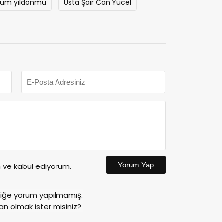
lüm yıldönmü
Usta Şair Can Yücel
Yorum Yap
ve kabul ediyorum.
riğe yorum yapılmamış.
an olmak ister misiniz?