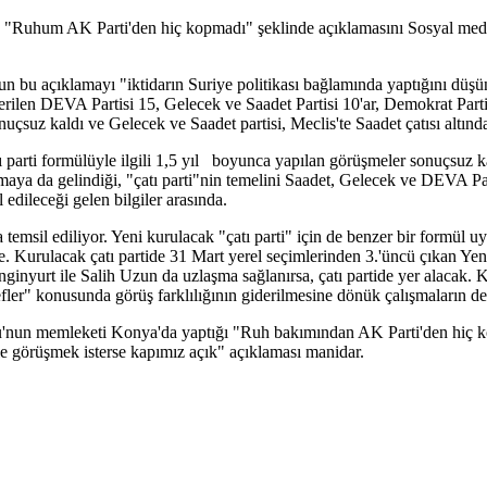
 "Ruhum AK Parti'den hiç kopmadı" şeklinde açıklamasını Sosyal medy
'nun bu açıklamayı "iktidarın Suriye politikası bağlamında yaptığını d
ilen DEVA Partisi 15, Gelecek ve Saadet Partisi 10'ar, Demokrat Parti 
uçsuz kaldı ve Gelecek ve Saadet partisi, Meclis'te Saadet çatısı altında
ı parti formülüyle ilgili 1,5 yıl boyunca yapılan görüşmeler sonuçsuz k
aya da gelindiği, "çatı parti"nin temelini Saadet, Gelecek ve DEVA Parti
l edileceği gelen bilgiler arasında.
a temsil ediliyor. Yeni kurulacak "çatı parti" için de benzer bir formül 
. Kurulacak çatı partide 31 Mart yerel seçimlerinden 3.'üncü çıkan Yenid
inyurt ile Salih Uzun da uzlaşma sağlanırsa, çatı partide yer alacak. Ku
defler" konusunda görüş farklılığının giderilmesine dönük çalışmaların dev
u'nun memleketi Konya'da yaptığı "Ruh bakımından AK Parti'den hiç 
le görüşmek isterse kapımız açık" açıklaması manidar.