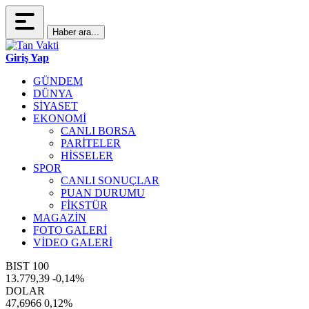
Haber ara...
Giriş Yap
GÜNDEM
DÜNYA
SİYASET
EKONOMİ
CANLI BORSA
PARİTELER
HİSSELER
SPOR
CANLI SONUÇLAR
PUAN DURUMU
FİKSTÜR
MAGAZİN
FOTO GALERİ
VİDEO GALERİ
BIST 100
13.779,39
-0,14%
DOLAR
47,6966
0,12%