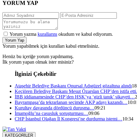
YORUM YAP
Yorum yazma
kurallarını
okudum ve kabul ediyorum.
Yorum Yap
Yorum yapabilmek için kuralları kabul etmelisiniz.
Henüz bu içeriğe yorum yapılmamış.
İlk yorum yapan olmak ister misiniz?
İlginizi Çekebilir
Ataşehir Belediye Başkanı Onursal Adıgüzel gözaltına alındı
18
Keçiören Belediye Başkanı Mesut Özarslan CHP’den istifa ett
İBB iddianamesinde CHP’den HSK’ya ‘gizli tanık’ şikayeti…
Bayrampaşa’da tekrarlanan seçimde AKP adayı kazandı…
10:0
Kurultay davasında dördüncü duruşma…
09:21
İmamoğlu’na casusluk soruşturması…
09:06
CHP İstanbul Olağan İl Kongresi’ne durdurma istemi…
10:34
KATEGORİLER