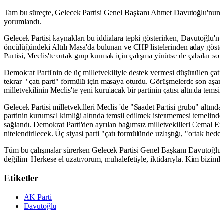
Tam bu süreçte, Gelecek Partisi Genel Başkanı Ahmet Davutoğlu'nun
yorumlandı.
Gelecek Partisi kaynakları bu iddialara tepki gösterirken, Davutoğlu
öncülüğündeki Altılı Masa'da bulunan ve CHP listelerinden aday göster
Partisi, Meclis'te ortak grup kurmak için çalışma yürütse de çabalar son
Demokrat Parti'nin de üç milletvekiliyle destek vermesi düşünülen çat
tekrar "çatı parti" formülü için masaya oturdu. Görüşmelerde son aşam
milletvekilinin Meclis'te yeni kurulacak bir partinin çatısı altında temsi
Gelecek Partisi milletvekilleri Meclis 'de "Saadet Partisi grubu" altınd
partinin kurumsal kimliği altında temsil edilmek istenmemesi temelinde
sağlandı. Demokrat Parti'den ayrılan bağımsız milletvekilleri Cemal Eng
nitelendirilecek. Üç siyasi parti "çatı formülünde uzlaştığı, "ortak he
Tüm bu çalışmalar sürerken Gelecek Partisi Genel Başkanı Davutoğl
değilim. Herkese el uzatıyorum, muhalefetiyle, iktidarıyla. Kim bizim
Etiketler
AK Parti
Davutoğlu