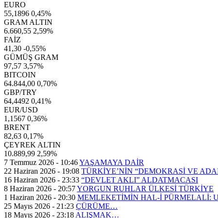
EURO
55,1896
0,45%
GRAM ALTIN
6.660,55
2,59%
FAİZ
41,30
-0,55%
GÜMÜŞ GRAM
97,57
3,57%
BITCOIN
64.844,00
0,70%
GBP/TRY
64,4492
0,41%
EUR/USD
1,1567
0,36%
BRENT
82,63
0,17%
ÇEYREK ALTIN
10.889,99
2,59%
7 Temmuz 2026 - 10:46
YAŞAMAYA DAİR
22 Haziran 2026 - 19:08
TÜRKİYE’NİN “DEMOKRASİ VE AD
16 Haziran 2026 - 23:33
“DEVLET AKLI” ALDATMACASI
8 Haziran 2026 - 20:57
YORGUN RUHLAR ÜLKESİ TÜRKİYE
1 Haziran 2026 - 20:30
MEMLEKETİMİN HAL-İ PÜRMELALİ:
25 Mayıs 2026 - 21:23
ÇÜRÜME…
18 Mayıs 2026 - 23:18
ALIŞMAK…