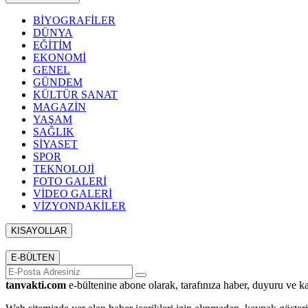
BİYOGRAFİLER
DÜNYA
EĞİTİM
EKONOMİ
GENEL
GÜNDEM
KÜLTÜR SANAT
MAGAZİN
YAŞAM
SAĞLIK
SİYASET
SPOR
TEKNOLOJİ
FOTO GALERİ
VİDEO GALERİ
VİZYONDAKİLER
KISAYOLLAR
Menü seçimi yapın. WP-ADMIN → Görünüm → Menüler sayfasından 
E-BÜLTEN
tanvakti.com
e-bültenine abone olarak, tarafınıza haber, duyuru ve k