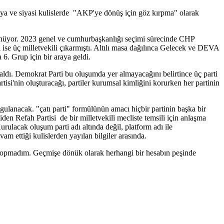
a ve siyasi kulislerde "AKP'ye dönüş için göz kırpma" olarak
üşünüyor. 2023 genel ve cumhurbaşkanlığı seçimi sürecinde CHP
ise üç milletvekili çıkarmıştı. Altılı masa dağılınca Gelecek ve DEVA
 6. Grup için bir araya geldi.
aldı. Demokrat Parti bu oluşumda yer almayacağını belirtince üç parti
si'nin oluşturacağı, partiler kurumsal kimliğini korurken her partinin
uygulanacak. "çatı parti" formülünün amacı hiçbir partinin başka bir
en Refah Partisi de bir milletvekili mecliste temsili için anlaşma
rulacak oluşum parti adı altında değil, platform adı ile
am ettiği kulislerden yayılan bilgiler arasında.
kopmadım. Geçmişe dönük olarak herhangi bir hesabın peşinde