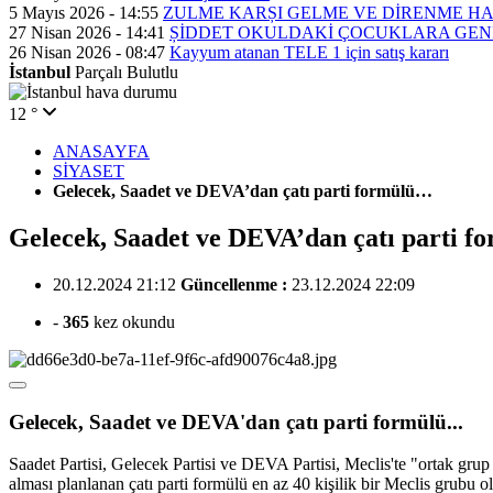
5 Mayıs 2026 - 14:55
ZULME KARȘI GELME VE DİRENME H
27 Nisan 2026 - 14:41
ȘİDDET OKULDAKİ ÇOCUKLARA GEN
26 Nisan 2026 - 08:47
Kayyum atanan TELE 1 için satış kararı
İstanbul
Parçalı Bulutlu
12 °
ANASAYFA
SİYASET
Gelecek, Saadet ve DEVA’dan çatı parti formülü…
Gelecek, Saadet ve DEVA’dan çatı parti 
20.12.2024 21:12
Güncellenme :
23.12.2024 22:09
-
365
kez okundu
Gelecek, Saadet ve DEVA'dan çatı parti formülü...
Saadet Partisi, Gelecek Partisi ve DEVA Partisi, Meclis'te "ortak gr
alması planlanan çatı parti formülü en az 40 kişilik bir Meclis grubu o