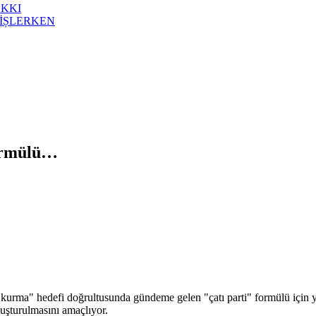
AKKI
İȘLERKEN
formülü…
up kurma" hedefi doğrultusunda gündeme gelen "çatı parti" formülü için
luşturulmasını amaçlıyor.