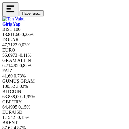
Haber ara...
Giriş Yap
BIST 100
13.811,60
0,23%
DOLAR
47,7122
0,03%
EURO
55,0973
-0,11%
GRAM ALTIN
6.714,95
0,82%
FAİZ
41,60
0,73%
GÜMÜŞ GRAM
100,52
3,02%
BITCOIN
63.838,00
-1,95%
GBP/TRY
64,4995
0,15%
EUR/USD
1,1542
-0,15%
BRENT
87,62
4,87%