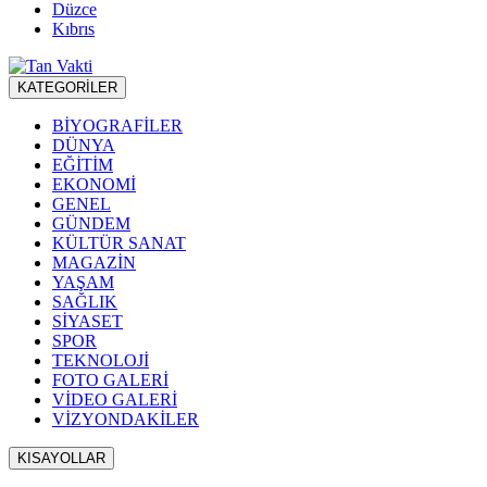
Düzce
Kıbrıs
KATEGORİLER
BİYOGRAFİLER
DÜNYA
EĞİTİM
EKONOMİ
GENEL
GÜNDEM
KÜLTÜR SANAT
MAGAZİN
YAŞAM
SAĞLIK
SİYASET
SPOR
TEKNOLOJİ
FOTO GALERİ
VİDEO GALERİ
VİZYONDAKİLER
KISAYOLLAR
Menü seçimi yapın. WP-ADMIN → Görünüm → Menüler