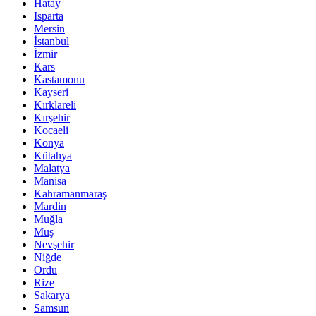
Hatay
Isparta
Mersin
İstanbul
İzmir
Kars
Kastamonu
Kayseri
Kırklareli
Kırşehir
Kocaeli
Konya
Kütahya
Malatya
Manisa
Kahramanmaraş
Mardin
Muğla
Muş
Nevşehir
Niğde
Ordu
Rize
Sakarya
Samsun