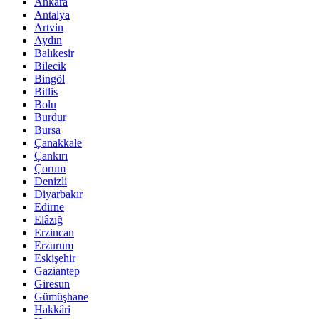
Ankara
Antalya
Artvin
Aydın
Balıkesir
Bilecik
Bingöl
Bitlis
Bolu
Burdur
Bursa
Çanakkale
Çankırı
Çorum
Denizli
Diyarbakır
Edirne
Elâzığ
Erzincan
Erzurum
Eskişehir
Gaziantep
Giresun
Gümüşhane
Hakkâri