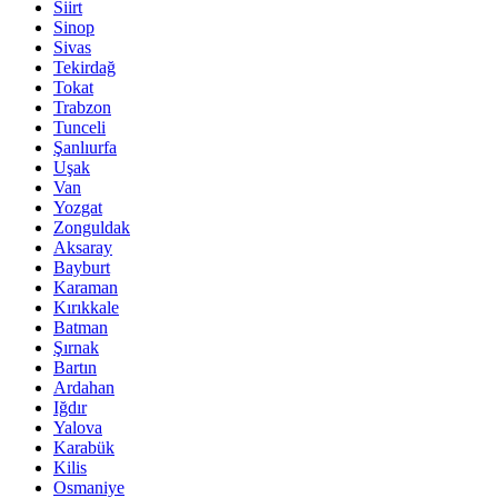
Siirt
Sinop
Sivas
Tekirdağ
Tokat
Trabzon
Tunceli
Şanlıurfa
Uşak
Van
Yozgat
Zonguldak
Aksaray
Bayburt
Karaman
Kırıkkale
Batman
Şırnak
Bartın
Ardahan
Iğdır
Yalova
Karabük
Kilis
Osmaniye