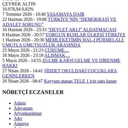
ÇEYREK ALTIN
10.978,94
0,82%
7 Temmuz 2026 - 10:46
YAŞAMAYA DAİR
22 Haziran 2026 - 19:08
TÜRKİYE’NİN “DEMOKRASİ VE
ADALET SORUNU”
16 Haziran 2026 - 23:33
“DEVLET AKLI” ALDATMACASI
8 Haziran 2026 - 20:57
YORGUN RUHLAR ÜLKESİ TÜRKİYE
1 Haziran 2026 - 20:30
MEMLEKETİMİN HAL-İ PÜRMELALİ:
UMUTLA UMUTSUZLUK ARASINDA
25 Mayıs 2026 - 21:23
ÇÜRÜME…
18 Mayıs 2026 - 23:18
ALIŞMAK…
5 Mayıs 2026 - 14:55
ZULME KARȘI GELME VE DİRENME
HAKKI
27 Nisan 2026 - 14:41
ȘİDDET OKULDAKİ ÇOCUKLARA
GENİȘLERKEN
26 Nisan 2026 - 08:47
Kayyum atanan TELE 1 için satış kararı
NÖBETÇİ ECZANELER
Adana
Adıyaman
Afyonkarahisar
Ağrı
Amasya