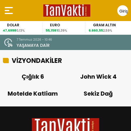
Giriş
Yap
DOLAR
EURO
GRAM ALTIN
47,6998
55,1581
6.660,55
0,13%
0,39%
2,59%
7 Temmuz 2026 - 10:46
YAŞAMAYA DAİR
VİZYONDAKİLER
Çığlık 6
John Wick 4
Motelde Katliam
Sekiz Dağ