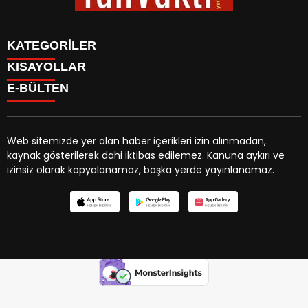
KATEGORİLER
KISAYOLLAR
BİYOGRAFİLER
Menü seçimi yapın. WP-ADMIN → Görünüm → Menüler
E-BÜLTEN
DÜNYA
sayfasından menü eşleştirmesi yapınız.
EĞİTİM
EKONOMİ
GENEL
Web sitemizde yer alan haber içerikleri izin alınmadan,
GÜNDEM
kaynak gösterilerek dahi iktibas edilemez. Kanuna aykırı ve
tanvakti.com
e-bültenine abone olarak, tarafınıza haber,
KÜLTÜR SANAT
izinsiz olarak kopyalanamaz, başka yerde yayınlanamaz.
duyuru ve kampanya içerikli e-postaların gönderilmesini
MAGAZİN
kabul etmiş olursunuz.
YAŞAM
SAĞLIK
SİYASET
SPOR
TEKNOLOJİ
dpashabet
Deneme Bonusu Veren Siteler
Grandpashabet
grandp
FOTO GALERİ
VİDEO GALERİ
VİZYONDAKİLER