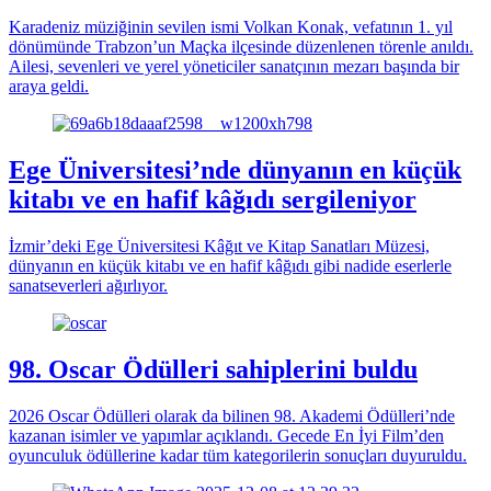
Karadeniz müziğinin sevilen ismi Volkan Konak, vefatının 1. yıl
dönümünde Trabzon’un Maçka ilçesinde düzenlenen törenle anıldı.
Ailesi, sevenleri ve yerel yöneticiler sanatçının mezarı başında bir
araya geldi.
Ege Üniversitesi’nde dünyanın en küçük
kitabı ve en hafif kâğıdı sergileniyor
İzmir’deki Ege Üniversitesi Kâğıt ve Kitap Sanatları Müzesi,
dünyanın en küçük kitabı ve en hafif kâğıdı gibi nadide eserlerle
sanatseverleri ağırlıyor.
98. Oscar Ödülleri sahiplerini buldu
2026 Oscar Ödülleri olarak da bilinen 98. Akademi Ödülleri’nde
kazanan isimler ve yapımlar açıklandı. Gecede En İyi Film’den
oyunculuk ödüllerine kadar tüm kategorilerin sonuçları duyuruldu.