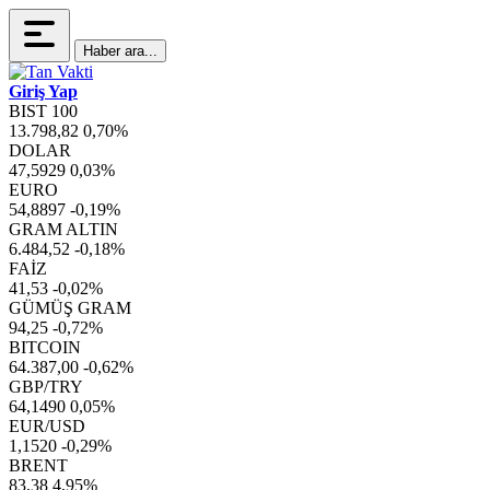
Haber ara...
Giriş Yap
BIST 100
13.798,82
0,70%
DOLAR
47,5929
0,03%
EURO
54,8897
-0,19%
GRAM ALTIN
6.484,52
-0,18%
FAİZ
41,53
-0,02%
GÜMÜŞ GRAM
94,25
-0,72%
BITCOIN
64.387,00
-0,62%
GBP/TRY
64,1490
0,05%
EUR/USD
1,1520
-0,29%
BRENT
83,38
4,95%