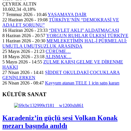
ÇEYREK ALTIN
10.602,34
-0,18%
7 Temmuz 2026 - 10:46
YAŞAMAYA DAİR
22 Haziran 2026 - 19:08
TÜRKİYE’NİN “DEMOKRASİ VE
ADALET SORUNU”
16 Haziran 2026 - 23:33
“DEVLET AKLI” ALDATMACASI
8 Haziran 2026 - 20:57
YORGUN RUHLAR ÜLKESİ TÜRKİYE
1 Haziran 2026 - 20:30
MEMLEKETİMİN HAL-İ PÜRMELALİ:
UMUTLA UMUTSUZLUK ARASINDA
25 Mayıs 2026 - 21:23
ÇÜRÜME…
18 Mayıs 2026 - 23:18
ALIŞMAK…
5 Mayıs 2026 - 14:55
ZULME KARȘI GELME VE DİRENME
HAKKI
27 Nisan 2026 - 14:41
ȘİDDET OKULDAKİ ÇOCUKLARA
GENİȘLERKEN
26 Nisan 2026 - 08:47
Kayyum atanan TELE 1 için satış kararı
KÜLTÜR SANAT
Karadeniz’in güçlü sesi Volkan Konak
mezarı başında anıldı