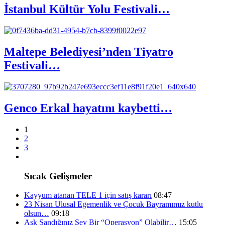
İstanbul Kültür Yolu Festivali…
Maltepe Belediyesi’nden Tiyatro
Festivali…
Genco Erkal hayatını kaybetti…
1
2
3
Sıcak Gelişmeler
Kayyum atanan TELE 1 için satış kararı
08:47
23 Nisan Ulusal Egemenlik ve Çocuk Bayramımız kutlu
olsun…
09:18
Aşk Sandığınız Şey Bir “Operasyon” Olabilir…
15:05