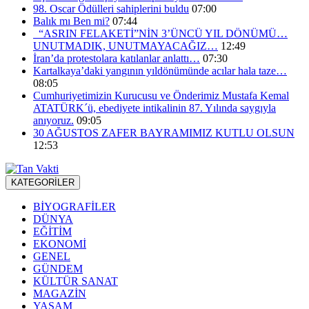
98. Oscar Ödülleri sahiplerini buldu
07:00
Balık mı Ben mi?
07:44
“ASRIN FELAKETİ”NİN 3’ÜNCÜ YIL DÖNÜMÜ…
UNUTMADIK, UNUTMAYACAĞIZ…
12:49
İran’da protestolara katılanlar anlattı…
07:30
Kartalkaya’daki yangının yıldönümünde acılar hala taze…
08:05
Cumhuriyetimizin Kurucusu ve Önderimiz Mustafa Kemal
ATATÜRK´ü, ebediyete intikalinin 87. Yılında saygıyla
anıyoruz.
09:05
30 AĞUSTOS ZAFER BAYRAMIMIZ KUTLU OLSUN
12:53
KATEGORİLER
BİYOGRAFİLER
DÜNYA
EĞİTİM
EKONOMİ
GENEL
GÜNDEM
KÜLTÜR SANAT
MAGAZİN
YAŞAM