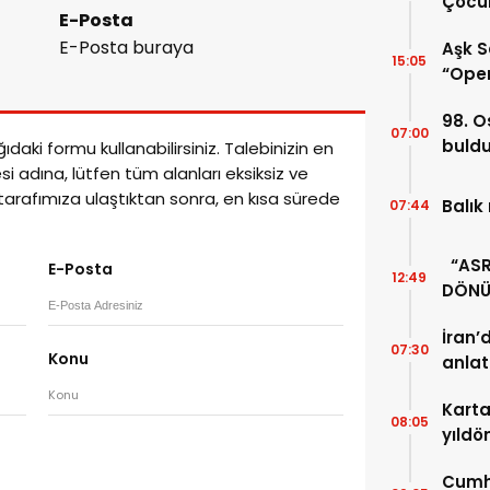
Çocuk
E-Posta
E-Posta buraya
Aşk S
15:05
“Oper
98. O
07:00
buld
daki formu kullanabilirsiniz. Talebinizin en
esi adına, lütfen tüm alanları eksiksiz ve
 tarafımıza ulaştıktan sonra, en kısa sürede
Balık
07:44
“ASRI
E-Posta
12:49
DÖNÜ
UNUT
İran’
07:30
Konu
anlat
Karta
08:05
yıldö
Cumhu