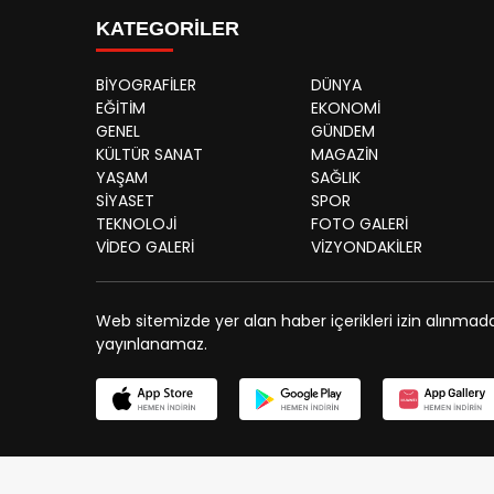
KATEGORİLER
BİYOGRAFİLER
DÜNYA
EĞİTİM
EKONOMİ
GENEL
GÜNDEM
KÜLTÜR SANAT
MAGAZİN
YAŞAM
SAĞLIK
SİYASET
SPOR
TEKNOLOJİ
FOTO GALERİ
VİDEO GALERİ
VİZYONDAKİLER
Web sitemizde yer alan haber içerikleri izin alınmad
yayınlanamaz.
et
Deneme Bonusu Veren Siteler
Grandpashabet
grandpashabet