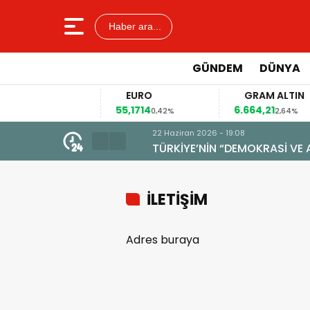
Haber ara...
GÜNDEM
DÜNYA
LAR
EURO
GRAM ALTIN
022
55,1714
6.664,21
0,13%
0,42%
2,64%
22 Haziran 2026 - 19:08
TÜRKİYE’NİN “DEMOKRASİ VE AD
İLETİŞİM
Adres buraya