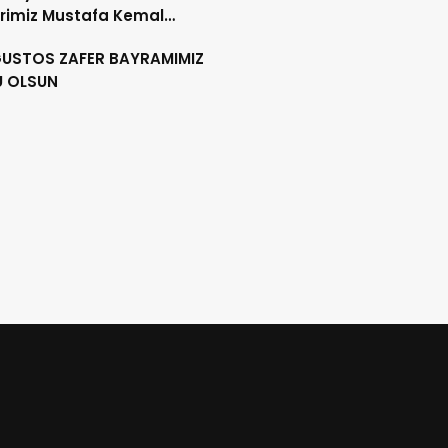
rimiz Mustafa Kemal
RK´ü, ebediyete intikalinin
ĞUSTOS ZAFER BAYRAMIMIZ
ılında saygıyla anıyoruz.
U OLSUN