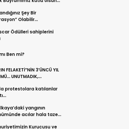
 Bayramımız kutlu olsun…
andığınız Şey Bir
asyon” Olabilir…
scar Ödülleri sahiplerini
u
 mı Ben mi?
N FELAKETİ”NİN 3’ÜNCÜ YIL
MÜ… UNUTMADIK,
MAYACAĞIZ…
da protestolara katılanlar
tı…
lkaya’daki yangının
nümünde acılar hala taze…
riyetimizin Kurucusu ve