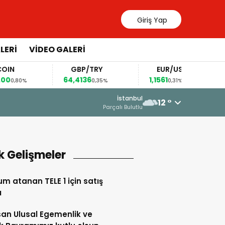
Giriş Yap
LERİ
VİDEO GALERİ
GBP/TRY
EUR/USD
64,4136
1,1561
8
,80%
0,35%
0,31%
16 Haziran 2026 - 23:33
İstanbul
12 °
“DEVLET AKLI” ALDATMACASI
Parçalı Bulutlu
k Gelişmeler
m atanan TELE 1 için satış
ı
san Ulusal Egemenlik ve