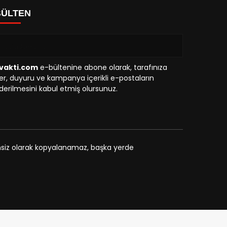
BÜLTEN
vakti.com
e-bültenine abone olarak, tarafınıza
r, duyuru ve kampanya içerikli e-postaların
erilmesini kabul etmiş olursunuz.
zinsiz olarak kopyalanamaz, başka yerde
Siteler
Deneme Bonusu Veren Siteler
geminibikes.com
Deneme B