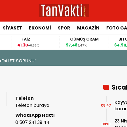
SİYASET
EKONOMİ
SPOR
MAGAZİN
FOTO GA
FAİZ
GÜMÜŞ GRAM
BITCOIN
41,30
97,48
64.911,00
-0,55%
3,47%
0
ALET SORUNU”
Sıca
Telefon
Kayyu
Telefon buraya
08:47
karar
WhatsApp Hattı
23 Ni
0 507 241 39 44
09:18