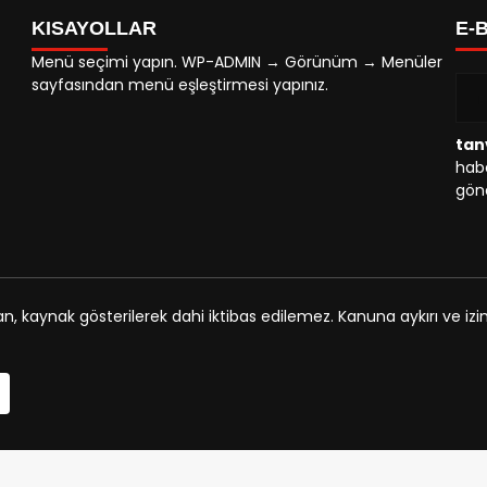
KISAYOLLAR
E-
Menü seçimi yapın. WP-ADMIN → Görünüm → Menüler
sayfasından menü eşleştirmesi yapınız.
tan
habe
gönd
an, kaynak gösterilerek dahi iktibas edilemez. Kanuna aykırı ve i
konya escort
Deneme Bonusu Veren Siteler
Deneme Bonusu Veren 