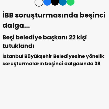
İBB soruşturmasında beşinci
dalga...
Beşi belediye başkanı 22 kişi
tutuklandı
İstanbul Büyükşehir Belediyesine yönelik
soruşturmaların beşinci dalgasında 38
kişi gözaltına alındı. Üçü İstanbul, ikisi
Adana'dan beş ilçe belediye başkanının
da içinde yer aldığı 22 kişi tutuklandı.
Tutuklanan ilçe belediye başkanları;
Büyükçekmece Belediye Başkanı Hasan Akgül