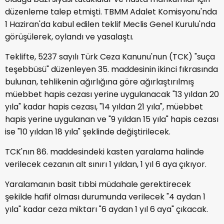
düzenleme talep etmişti. TBMM Adalet Komisyonu'nda
1 Haziran'da kabul edilen teklif Meclis Genel Kurulu'nda
görüşülerek, oylandı ve yasalaştı.
Teklifte, 5237 sayılı Türk Ceza Kanunu'nun (TCK) "suça
teşebbüsü" düzenleyen 35. maddesinin ikinci fıkrasında
bulunan, tehlikenin ağırlığına göre ağırlaştırılmış
müebbet hapis cezası yerine uygulanacak "13 yıldan 20
yıla" kadar hapis cezası, "14 yıldan 21 yıla", müebbet
hapis yerine uygulanan ve "9 yıldan 15 yıla" hapis cezası
ise "10 yıldan 18 yıla" şeklinde değiştirilecek.
TCK'nın 86. maddesindeki kasten yaralama halinde
verilecek cezanın alt sınırı 1 yıldan, 1 yıl 6 aya çıkıyor.
Yaralamanın basit tıbbi müdahale gerektirecek
şekilde hafif olması durumunda verilecek "4 aydan 1
yıla" kadar ceza miktarı "6 aydan 1 yıl 6 aya" çıkacak.