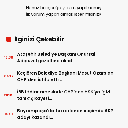
Henüz bu içeriğe yorum yapılmamış.
İlk yorum yapan olmak ister misiniz?
İlginizi Çekebilir
Ataşehir Belediye Başkanı Onursal
18:38
Adıgüzel gözaltına alındı
Keçiören Belediye Başkanı Mesut Özarslan
04:17
CHP’den istifa etti…
İBB iddianamesinde CHP’den HSK’ya ‘gizli
20:35
tanık’ şikayeti…
Bayrampaşa’da tekrarlanan seçimde AKP
10:01
adayı kazandı…