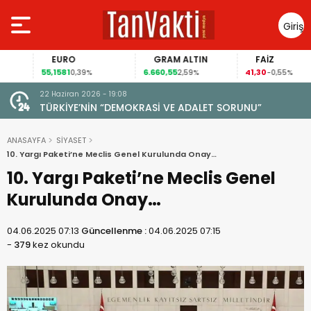
Giriş
Yap
EURO
GRAM ALTIN
FAİZ
55,1581
6.660,55
41,30
0,39%
2,59%
-0,55%
22 Haziran 2026 - 19:08
TÜRKİYE’NİN “DEMOKRASİ VE ADALET SORUNU”
ANASAYFA
SİYASET
10. Yargı Paketi’ne Meclis Genel Kurulunda Onay…
10. Yargı Paketi’ne Meclis Genel
Kurulunda Onay…
04.06.2025 07:13
Güncellenme :
04.06.2025 07:15
-
379
kez okundu