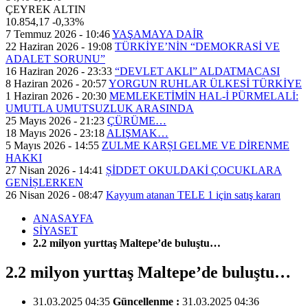
ÇEYREK ALTIN
10.854,17
-0,33%
7 Temmuz 2026 - 10:46
YAŞAMAYA DAİR
22 Haziran 2026 - 19:08
TÜRKİYE’NİN “DEMOKRASİ VE
ADALET SORUNU”
16 Haziran 2026 - 23:33
“DEVLET AKLI” ALDATMACASI
8 Haziran 2026 - 20:57
YORGUN RUHLAR ÜLKESİ TÜRKİYE
1 Haziran 2026 - 20:30
MEMLEKETİMİN HAL-İ PÜRMELALİ:
UMUTLA UMUTSUZLUK ARASINDA
25 Mayıs 2026 - 21:23
ÇÜRÜME…
18 Mayıs 2026 - 23:18
ALIŞMAK…
5 Mayıs 2026 - 14:55
ZULME KARȘI GELME VE DİRENME
HAKKI
27 Nisan 2026 - 14:41
ȘİDDET OKULDAKİ ÇOCUKLARA
GENİȘLERKEN
26 Nisan 2026 - 08:47
Kayyum atanan TELE 1 için satış kararı
ANASAYFA
SİYASET
2.2 milyon yurttaş Maltepe’de buluştu…
2.2 milyon yurttaş Maltepe’de buluştu…
31.03.2025 04:35
Güncellenme :
31.03.2025 04:36