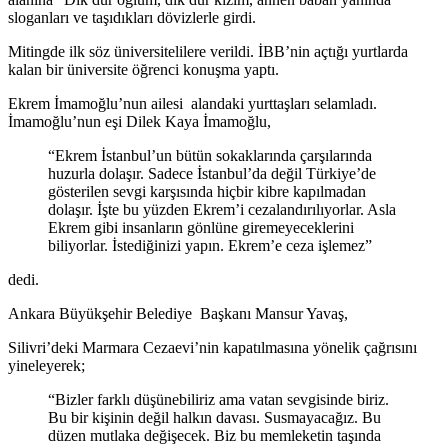
sloganları ve taşıdıkları dövizlerle girdi.
Mitingde ilk söz üniversitelilere verildi. İBB’nin açtığı yurtlarda
kalan bir üniversite öğrenci konuşma yaptı.
Ekrem İmamoğlu’nun ailesi alandaki yurttaşları selamladı.
İmamoğlu’nun eşi Dilek Kaya İmamoğlu,
“Ekrem İstanbul’un bütün sokaklarında çarşılarında
huzurla dolaşır. Sadece İstanbul’da değil Türkiye’de
gösterilen sevgi karşısında hiçbir kibre kapılmadan
dolaşır. İşte bu yüzden Ekrem’i cezalandırılıyorlar. Asla
Ekrem gibi insanların gönlüne giremeyeceklerini
biliyorlar. İstediğinizi yapın. Ekrem’e ceza işlemez”
dedi.
Ankara Büyükşehir Belediye Başkanı Mansur Yavaş,
Silivri’deki Marmara Cezaevi’nin kapatılmasına yönelik çağrısını
yineleyerek;
“Bizler farklı düşünebiliriz ama vatan sevgisinde biriz.
Bu bir kişinin değil halkın davası. Susmayacağız. Bu
düzen mutlaka değişecek. Biz bu memleketin taşında