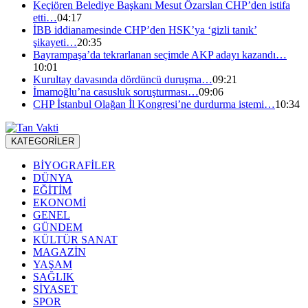
Keçiören Belediye Başkanı Mesut Özarslan CHP’den istifa
etti…
04:17
İBB iddianamesinde CHP’den HSK’ya ‘gizli tanık’
şikayeti…
20:35
Bayrampaşa’da tekrarlanan seçimde AKP adayı kazandı…
10:01
Kurultay davasında dördüncü duruşma…
09:21
İmamoğlu’na casusluk soruşturması…
09:06
CHP İstanbul Olağan İl Kongresi’ne durdurma istemi…
10:34
KATEGORİLER
BİYOGRAFİLER
DÜNYA
EĞİTİM
EKONOMİ
GENEL
GÜNDEM
KÜLTÜR SANAT
MAGAZİN
YAŞAM
SAĞLIK
SİYASET
SPOR