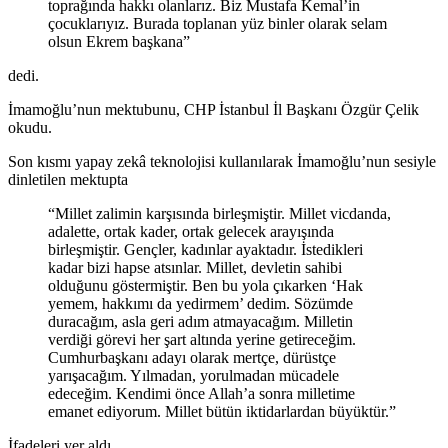
toprağında hakkı olanlarız. Biz Mustafa Kemal’in
çocuklarıyız. Burada toplanan yüz binler olarak selam
olsun Ekrem başkana”
dedi.
İmamoğlu’nun mektubunu, CHP İstanbul İl Başkanı Özgür Çelik
okudu.
Son kısmı yapay zekâ teknolojisi kullanılarak İmamoğlu’nun sesiyle
dinletilen mektupta
“Millet zalimin karşısında birleşmiştir. Millet vicdanda,
adalette, ortak kader, ortak gelecek arayışında
birleşmiştir. Gençler, kadınlar ayaktadır. İstedikleri
kadar bizi hapse atsınlar. Millet, devletin sahibi
olduğunu göstermiştir. Ben bu yola çıkarken ‘Hak
yemem, hakkımı da yedirmem’ dedim. Sözümde
duracağım, asla geri adım atmayacağım. Milletin
verdiği görevi her şart altında yerine getireceğim.
Cumhurbaşkanı adayı olarak mertçe, dürüstçe
yarışacağım. Yılmadan, yorulmadan mücadele
edeceğim. Kendimi önce Allah’a sonra milletime
emanet ediyorum. Millet bütün iktidarlardan büyüktür.”
İfadeleri yer aldı.