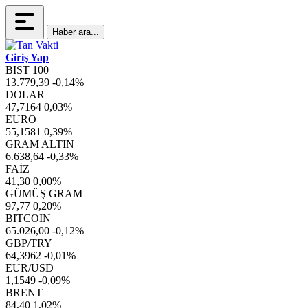
Haber ara...
Giriş Yap
BIST 100
13.779,39
-0,14%
DOLAR
47,7164
0,03%
EURO
55,1581
0,39%
GRAM ALTIN
6.638,64
-0,33%
FAİZ
41,30
0,00%
GÜMÜŞ GRAM
97,77
0,20%
BITCOIN
65.026,00
-0,12%
GBP/TRY
64,3962
-0,01%
EUR/USD
1,1549
-0,09%
BRENT
84,40
1,02%