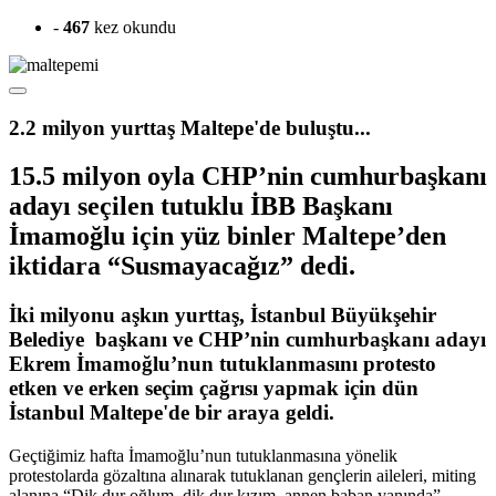
-
467
kez okundu
2.2 milyon yurttaş Maltepe'de buluştu...
15.5 milyon oyla CHP’nin cumhurbaşkanı
adayı seçilen tutuklu İBB Başkanı
İmamoğlu için yüz binler Maltepe’den
iktidara “Susmayacağız” dedi.
İki milyonu aşkın yurttaş, İstanbul Büyükşehir
Belediye başkanı ve CHP’nin cumhurbaşkanı adayı
Ekrem İmamoğlu’nun tutuklanmasını protesto
etken ve erken seçim çağrısı yapmak için dün
İstanbul Maltepe'de bir araya geldi.
Geçtiğimiz hafta İmamoğlu’nun tutuklanmasına yönelik
protestolarda gözaltına alınarak tutuklanan gençlerin aileleri, miting
alanına “Dik dur oğlum, dik dur kızım, annen baban yanında”