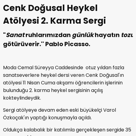
Cenk Doğusal Heykel
Atölyesi 2. Karma Sergi
"
Sanat
ruhlarımızdan
günlük
hayatın
tozu
götürüverir.'' Pablo Picasso.
Moda Cemal Süreyya Caddesinde otuz yıldan fazla
sanatseverlere heykel dersi veren Cenk Doğusal'ın
atölyesi 11 Nisan Cuma akşamı öğrencilerin işlerinin
bulunduğu 2. karma heykel sergisinin açılış
kokteylindeydik.
Sergi atölyeye devam eden eski büyükelçi Varol
Özkoçak'ın yaptığı konuşmayla açıldı.
Oldukça kalabalık bir katılımla gerçekleşen sergide 35