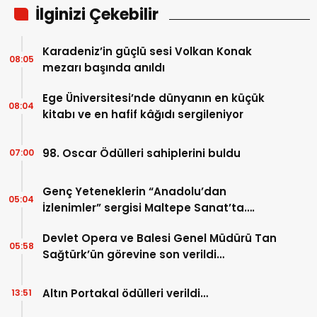
İlginizi Çekebilir
Karadeniz’in güçlü sesi Volkan Konak
08:05
mezarı başında anıldı
Ege Üniversitesi’nde dünyanın en küçük
08:04
kitabı ve en hafif kâğıdı sergileniyor
98. Oscar Ödülleri sahiplerini buldu
07:00
Genç Yeteneklerin “Anadolu’dan
05:04
İzlenimler” sergisi Maltepe Sanat’ta….
Devlet Opera ve Balesi Genel Müdürü Tan
05:58
Sağtürk’ün görevine son verildi…
Altın Portakal ödülleri verildi…
13:51