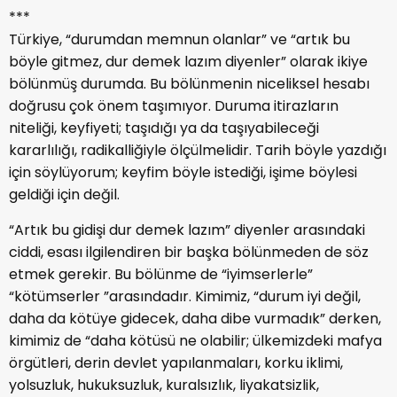
***
Türkiye, “durumdan memnun olanlar” ve “artık bu
böyle gitmez, dur demek lazım diyenler” olarak ikiye
bölünmüş durumda. Bu bölünmenin niceliksel hesabı
doğrusu çok önem taşımıyor. Duruma itirazların
niteliği, keyfiyeti; taşıdığı ya da taşıyabileceği
kararlılığı, radikalliğiyle ölçülmelidir. Tarih böyle yazdığı
için söylüyorum; keyfim böyle istediği, işime böylesi
geldiği için değil.
“Artık bu gidişi dur demek lazım” diyenler arasındaki
ciddi, esası ilgilendiren bir başka bölünmeden de söz
etmek gerekir. Bu bölünme de “iyimserlerle”
“kötümserler ”arasındadır. Kimimiz, “durum iyi değil,
daha da kötüye gidecek, daha dibe vurmadık” derken,
kimimiz de “daha kötüsü ne olabilir; ülkemizdeki mafya
örgütleri, derin devlet yapılanmaları, korku iklimi,
yolsuzluk, hukuksuzluk, kuralsızlık, liyakatsizlik,