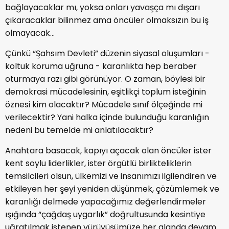
bağlayacaklar mı, yoksa onları yavaşça mı dışarı
çıkaracaklar bilinmez ama öncüler olmaksızın bu iş
olmayacak…
Çünkü “Şahsım Devleti” düzenin siyasal oluşumları -
koltuk koruma uğruna - karanlıkta hep beraber
oturmaya razı gibi görünüyor. O zaman, böylesi bir
demokrasi mücadelesinin, eşitlikçi toplum isteğinin
öznesi kim olacaktır? Mücadele sınıf ölçeğinde mi
verilecektir? Yani halka içinde bulunduğu karanlığın
nedeni bu temelde mi anlatılacaktır?
Anahtara basacak, kapıyı açacak olan öncüler ister
kent soylu liderlikler, ister örgütlü birlikteliklerin
temsilcileri olsun, ülkemizi ve insanımızı ilgilendiren ve
etkileyen her şeyi yeniden düşünmek, çözümlemek ve
karanlığı delmede yapacağımız değerlendirmeler
ışığında “çağdaş uygarlık” doğrultusunda kesintiye
uğratılmak istenen yürüyüşümüze her alanda devam