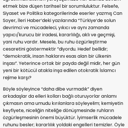
etmek bize düşen tarihsel bir sorumluluktur. Felsefe,
Siyaset ve Politika kategorilerinde eserler yazmış Can
Soyer, İleri Haber’deki yazılarında “Türkiye’de solun
devrimci ve mücadeleci, yıkıcı ve aynı zamanda
yapıcı/kurucu bir iradesi, kararlılığı, aklı ve geçmişi,
yani ruhu vardır. Mesele, bu ruhu özgürleştirme
cesaretini göstermektir ”diyordu. Hedef bellidir;
“demokratik, insan haklarını esas alan bir ülkenin
inşası”. Yeterince ortak bir payda değil midir, her gün
yeni bir kötücül atakla inşa edilen otokratik İslamcı
rejime karşı?
Böyle söyleyince “daha dibe vurmadık” diyen
arkadaşlar da elleri kolları bağlı oturuyorlar anlamı
çıkmasın ama umudu kırılanlara söyleyelim; kemiyetin
keyfiyete, niceliğin niteliğe dönüşmesinde ruhların
özgürleşmesinin önemi büyüktür. İyimserlik mücadele
ruhunu besler; kararlılık yoldaki engelleri temizler. Öyle