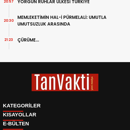
YORGUN RUHLAR ÜLKESİ TÜRKİYE
20:57
MEMLEKETİMİN HAL-İ PÜRMELALİ: UMUTLA
20:30
UMUTSUZLUK ARASINDA
ÇÜRÜME…
21:23
KATEGORİLER
KISAYOLLAR
BİYOGRAFİLER
Menü seçimi yapın. WP-ADMIN → Görünüm → Menüler
E-BÜLTEN
DÜNYA
sayfasından menü eşleştirmesi yapınız.