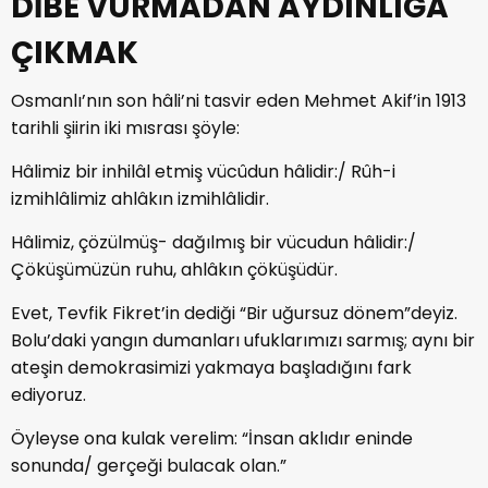
DİBE VURMADAN AYDINLIĞA
ÇIKMAK
Osmanlı’nın son hâli’ni tasvir eden Mehmet Akif’in 1913
tarihli şiirin iki mısrası şöyle:
Hâlimiz bir inhilâl etmiş vücûdun hâlidir:/ Rûh-i
izmihlâlimiz ahlâkın izmihlâlidir.
Hâlimiz, çözülmüş- dağılmış bir vücudun hâlidir:/
Çöküşümüzün ruhu, ahlâkın çöküşüdür.
Evet, Tevfik Fikret’in dediği “Bir uğursuz dönem”deyiz.
Bolu’daki yangın dumanları ufuklarımızı sarmış; aynı bir
ateşin demokrasimizi yakmaya başladığını fark
ediyoruz.
Öyleyse ona kulak verelim: “İnsan aklıdır eninde
sonunda/ gerçeği bulacak olan.”