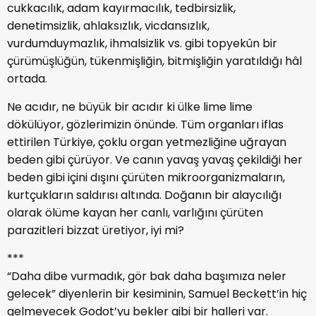
cukkacılık, adam kayırmacılık, tedbirsizlik,
denetimsizlik, ahlaksızlık, vicdansızlık,
vurdumduymazlık, ihmalsizlik vs. gibi topyekûn bir
çürümüşlüğün, tükenmişliğin, bitmişliğin yaratıldığı hâl
ortada.
Ne acıdır, ne büyük bir acıdır ki ülke lime lime
dökülüyor, gözlerimizin önünde. Tüm organları iflas
ettirilen Türkiye, çoklu organ yetmezliğine uğrayan
beden gibi çürüyor. Ve canın yavaş yavaş çekildiği her
beden gibi içini dışını çürüten mikroorganizmaların,
kurtçukların saldırısı altında. Doğanın bir alaycılığı
olarak ölüme kayan her canlı, varlığını çürüten
parazitleri bizzat üretiyor, iyi mi?
***
“Daha dibe vurmadık, gör bak daha başımıza neler
gelecek” diyenlerin bir kesiminin, Samuel Beckett’in hiç
gelmeyecek Godot’yu bekler gibi bir halleri var.