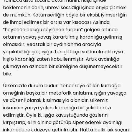
Yalnızca usta sözünü aktarmanın, huşu içinde
beklemenin derin, uhrevi sessizliği içinde eriyip gitmek
de mümkün. Kötümserliğin böyle bir eksisi, iyimserliğin
de ihmal edilmez bir artısı var kısacası. Aslında
“heybede olduğu söylenen turpun” gölgesi altında
ortamın yavaş yavaş karartılmış, karanlığa gelinmiş
olmasıdır. Reostalı bir aydınlanma aracıyla
yapılabildiği gibi, ışığın feri gittikçe soldurulmaktaysa
kişi o karanlığı zaten kabullenmiştir. Artık aydınlığa
çıkmayı en azından bir süreliğine düşünemeyecektir
bile.
Ülkemizde durum budur. Tencereye atılan kurbağa
örneğinin başka bir metaforik anlatımı, ışığın yavaşça
ve düzenli olarak kısılmasıyla olanıdır. Ülkemiz
insanının yarıya yakını karanlığa bir şekilde razı
edilmiştir. Öyle ki, ışığa kavuştuğunda gözlerini
kırpıştırıp, elini alnına götürüp siper ederek aydınlığı
inkar edecek düzeye getirilmiştir. Hatta belki ışık saçan