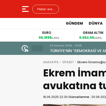
Haber ara...
GÜNDEM
DÜNYA
EURO
GRAM ALTIN
55,1896
6.660,55
4
12%
0,45%
2,59%
22 Haziran 2026 - 19:08
TÜRKİYE’NİN “DEMOKRASİ VE AD
ANASAYFA
SİYASET
Ekrem İmamoğlu
Ekrem İmam
avukatına 
18.06.2025 22:30
Güncellenme :
20.06.202