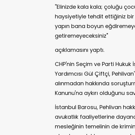
''Elinizde kala kala; çoluğu ço
haysiyetiyle tehdit ettiğiniz bi
yapın bana boyun eğdiremeyece
getiremeyeceksiniz"
açıklamasını yaptı.
CHP'nin Seçim ve Parti Hukuk 
Yardımcısı Gül Çiftçi, Pehlivan
alınmadan hakkında soruşturm
Kanunu'na aykırı olduğunu sa
İstanbul Barosu, Pehlivan hakk
avukatlık faaliyetlerine dayand
mesleğinin temelinin de krimina