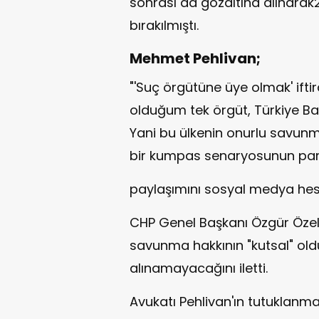
sonrası da gözaltına alınarak2
bırakılmıştı.
Mehmet Pehlivan;
"'Suç örgütüne üye olmak' ift
olduğum tek örgüt, Türkiye Baro
Yani bu ülkenin onurlu savunma
bir kumpas senaryosunun pa
paylaşımını sosyal medya hes
CHP Genel Başkanı Özgür Özel
savunma hakkının "kutsal" ol
alınamayacağını iletti.
Avukatı Pehlivan'ın tutuklanmas