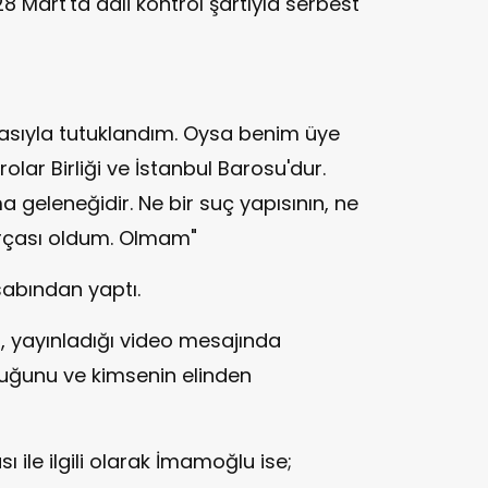
8 Mart'ta adli kontrol şartıyla serbest
irasıyla tutuklandım. Oysa benim üye
lar Birliği ve İstanbul Barosu'dur.
 geleneğidir. Ne bir suç yapısının, ne
rçası oldum. Olmam"
abından yaptı.
, yayınladığı video mesajında
duğunu ve kimsenin elinden
ı ile ilgili olarak İmamoğlu ise;