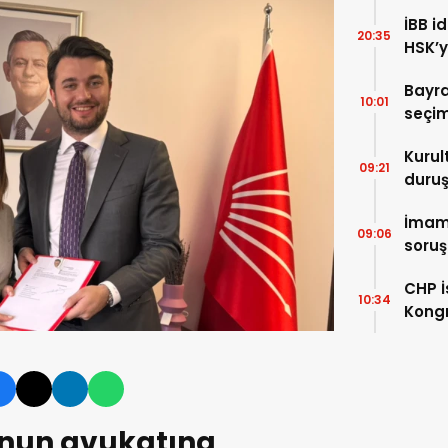
İBB 
20:35
HSK’ya
Bayr
10:01
seçi
Kuru
09:21
duru
İmam
09:06
soru
CHP İ
10:34
Kongr
nun avukatına