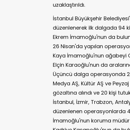
uzaklaştırıldı.
İstanbul Büyükşehir Belediyesi'
düzenlenerek ilk dalgada 94 ki
Ekrem İmamoğlu'nun da bulund
26 Nisan'da yapılan operasyond
Kaya İmamoğlu'nun ağabeyi C
Elçin Karaoğlu'nun da araların
Üçüncü dalga operasyonda 20 M
Medya AŞ, Kültür AŞ ve Peyzaj A
gözaltına alındı ve 20 kişi tu
İstanbul, İzmir, Trabzon, Anta
düzenlenen operasyonlarda 46 
İmamoğlu'nun koruma müdürü
Kadriye Kasapoğlu'nun da bulu