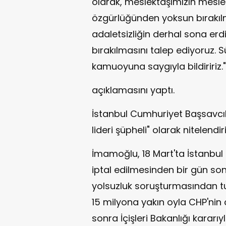
olarak, meslektaşımızın meslek
özgürlüğünden yoksun bırakılm
adaletsizliğin derhal sona erd
bırakılmasını talep ediyoruz. S
kamuoyuna saygıyla bildiririz."
açıklamasını yaptı.
İstanbul Cumhuriyet Başsavcı
lideri şüpheli" olarak nitelendir
İmamoğlu, 18 Mart'ta İstanbul 
iptal edilmesinden bir gün son
yolsuzluk soruşturmasından t
15 milyona yakın oyla CHP'nin
sonra İçişleri Bakanlığı kararı