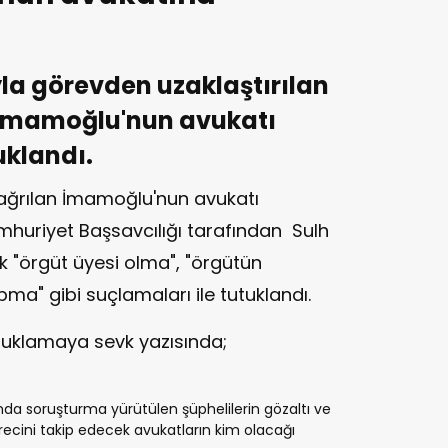
la görevden uzaklaştırılan
ı İmamoğlu
'nun avukatı
klandı.
çağrılan İmamoğlu'nun avukatı
huriyet Başsavcılığı tarafından Sulh
k "örgüt üyesi olma", "örgütün
ma" gibi suçlamaları ile tutuklandı.
tutuklamaya sevk yazısında;
nda soruşturma yürütülen şüphelilerin gözaltı ve
ecini takip edecek avukatların kim olacağı