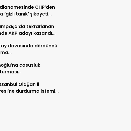
iddianamesinde CHP’den
 ‘gizli tanık’ şikayeti…
ampaşa’da tekrarlanan
mde AKP adayı kazandı…
ltay davasında dördüncü
şma…
oğlu’na casusluk
şturması…
stanbul Olağan İl
esi’ne durdurma istemi…