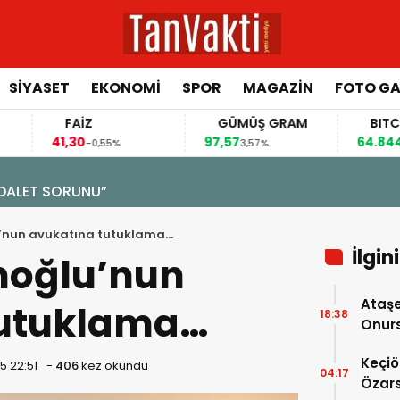
SİYASET
EKONOMİ
SPOR
MAGAZİN
FOTO GA
FAİZ
GÜMÜŞ GRAM
BITCOIN
1,30
97,57
64.844,00
-0,55%
3,57%
0,70%
ALET SORUNU”
’nun avukatına tutuklama…
İlgin
oğlu’nun
Ataşe
tutuklama…
18:38
Onurs
Keçiö
5 22:51
-
406
kez okundu
04:17
Özars