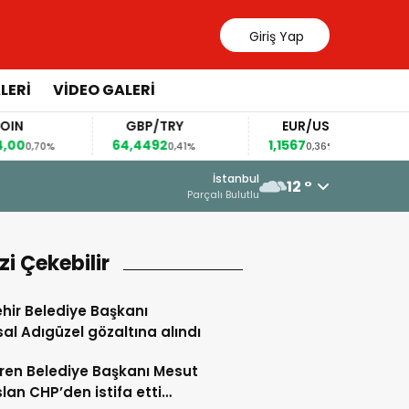
Giriş Yap
LERİ
VİDEO GALERİ
GBP/TRY
EUR/USD
BREN
64,4492
1,1567
82,63
0,41%
0,36%
0,
16 Haziran 2026 - 23:33
İstanbul
12 °
“DEVLET AKLI” ALDATMACASI
Parçalı Bulutlu
izi Çekebilir
hir Belediye Başkanı
al Adıgüzel gözaltına alındı
ren Belediye Başkanı Mesut
lan CHP’den istifa etti…