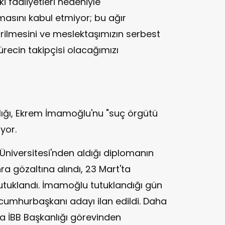
i faaliyetleri nedeniyle
asını kabul etmiyor; bu ağır
irilmesini ve meslektaşımızın serbest
ürecin takipçisi olacağımızı
lığı, Ekrem İmamoğlu'nu "suç örgütü
iyor.
Üniversitesi'nden aldığı diplomanın
ra gözaltına alındı, 23 Mart'ta
utuklandı. İmamoğlu tutuklandığı gün
 cumhurbaşkanı adayı ilan edildi. Daha
yla İBB Başkanlığı görevinden