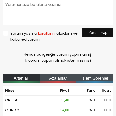
Yorum Yap
Yorum yazma
kurallarını
okudum ve
kabul ediyorum.
Henüz bu içeriğe yorum yapılmamış.
İlk yorum yapan olmak ister misiniz?
Artanlar
Azalanlar
İşlem Görenler
Hisse
Fiyat
Fark
Saat
CRFSA
191,40
%10
18:10
GUNDG
1.694,00
%10
18:10