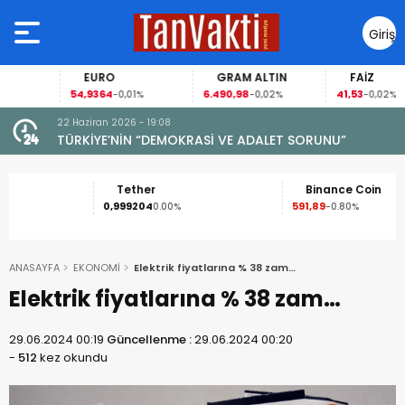
Giriş
Yap
EURO
GRAM ALTIN
FAİZ
54,9364
6.490,98
41,53
-0,01%
-0,02%
-0,02%
22 Haziran 2026 - 19:08
TÜRKİYE’NİN “DEMOKRASİ VE ADALET SORUNU”
Tether
Binance Coin
0,999204
591,89
0.00%
-0.80%
ANASAYFA
EKONOMİ
Elektrik fiyatlarına % 38 zam…
Elektrik fiyatlarına % 38 zam…
29.06.2024 00:19
Güncellenme :
29.06.2024 00:20
-
512
kez okundu