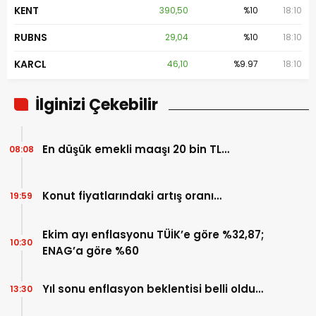
KENT
390,50
%10
18:10
RUBNS
29,04
%10
18:10
KARCL
46,10
%9.97
18:10
İlginizi Çekebilir
En düşük emekli maaşı 20 bin TL…
08:08
Konut fiyatlarındaki artış oranı…
19:59
Ekim ayı enflasyonu TÜİK’e göre %32,87;
10:30
ENAG’a göre %60
Yıl sonu enflasyon beklentisi belli oldu…
13:30