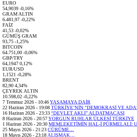
EURO
54,9039
-0,16%
GRAM ALTIN
6.481,97
-0,22%
FAİZ
41,53
-0,02%
GÜMÜŞ GRAM
93,75
-1,25%
BITCOIN
64.751,00
-0,06%
GBP/TRY
64,1947
0,12%
EUR/USD
1,1521
-0,28%
BRENT
82,90
4,34%
ÇEYREK ALTIN
10.598,02
-0,22%
7 Temmuz 2026 - 10:46
YAŞAMAYA DAİR
22 Haziran 2026 - 19:08
TÜRKİYE’NİN “DEMOKRASİ VE AD
16 Haziran 2026 - 23:33
“DEVLET AKLI” ALDATMACASI
8 Haziran 2026 - 20:57
YORGUN RUHLAR ÜLKESİ TÜRKİYE
1 Haziran 2026 - 20:30
MEMLEKETİMİN HAL-İ PÜRMELALİ:
25 Mayıs 2026 - 21:23
ÇÜRÜME…
18 Mayıs 2026 - 23:18
ALIŞMAK…