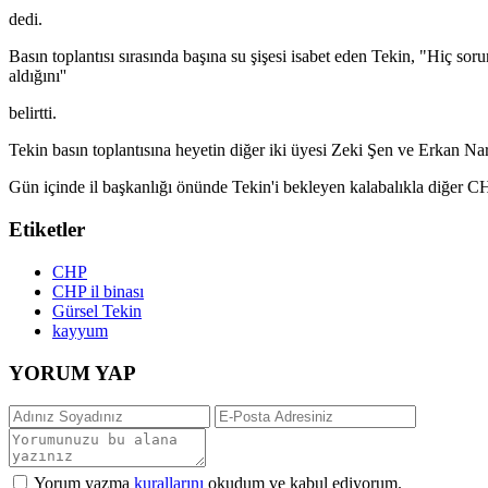
dedi.
Basın toplantısı sırasında başına su şişesi isabet eden Tekin, "Hiç soru
aldığını''
belirtti.
Tekin basın toplantısına heyetin diğer iki üyesi Zeki Şen ve Erkan Nar
Gün içinde il başkanlığı önünde Tekin'i bekleyen kalabalıkla diğer CHP
Etiketler
CHP
CHP il binası
Gürsel Tekin
kayyum
YORUM YAP
Yorum yazma
kurallarını
okudum ve kabul ediyorum.