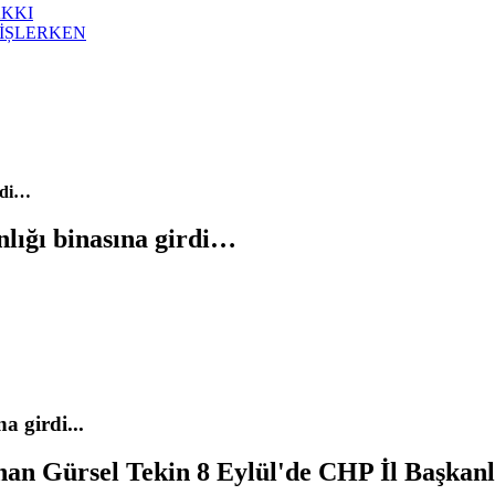
AKKI
İȘLERKEN
irdi…
nlığı binasına girdi…
a girdi...
an Gürsel Tekin 8 Eylül'de CHP İl Başkanlığı