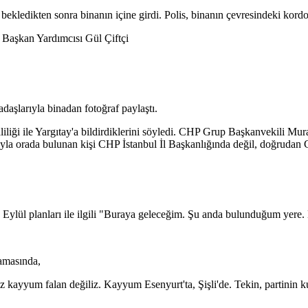
bekledikten sonra binanın içine girdi. Polis, binanın çevresindeki kordonu
 Başkan Yardımcısı Gül Çiftçi
aşlarıyla binadan fotoğraf paylaştı.
Valiliği ile Yargıtay'a bildirdiklerini söyledi. CHP Grup Başkanvekil
barıyla orada bulunan kişi CHP İstanbul İl Başkanlığında değil, doğrudan
 9 Eylül planları ile ilgili "Buraya geleceğim. Şu anda bulunduğum yere.
lamasında,
kayyum falan değiliz. Kayyum Esenyurt'ta, Şişli'de. Tekin, partinin ku