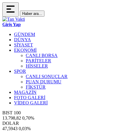
Haber ara...
Giriş Yap
GÜNDEM
DÜNYA
SİYASET
EKONOMİ
CANLI BORSA
PARİTELER
HİSSELER
SPOR
CANLI SONUÇLAR
PUAN DURUMU
FİKSTÜR
MAGAZİN
FOTO GALERİ
VİDEO GALERİ
BIST 100
13.798,82
0,70%
DOLAR
47,5943
0,03%