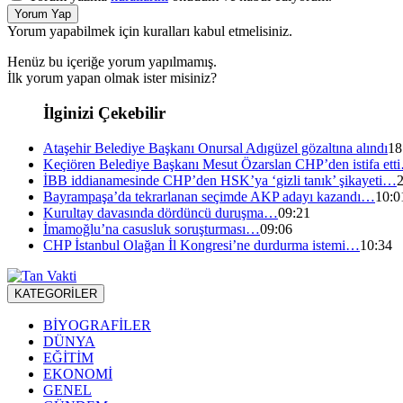
Yorum Yap
Yorum yapabilmek için kuralları kabul etmelisiniz.
Henüz bu içeriğe yorum yapılmamış.
İlk yorum yapan olmak ister misiniz?
İlginizi Çekebilir
Ataşehir Belediye Başkanı Onursal Adıgüzel gözaltına alındı
18
Keçiören Belediye Başkanı Mesut Özarslan CHP’den istifa ett
İBB iddianamesinde CHP’den HSK’ya ‘gizli tanık’ şikayeti…
Bayrampaşa’da tekrarlanan seçimde AKP adayı kazandı…
10:0
Kurultay davasında dördüncü duruşma…
09:21
İmamoğlu’na casusluk soruşturması…
09:06
CHP İstanbul Olağan İl Kongresi’ne durdurma istemi…
10:34
KATEGORİLER
BİYOGRAFİLER
DÜNYA
EĞİTİM
EKONOMİ
GENEL