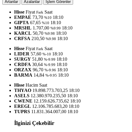
Artanlar
Azalanlar
İşlem Görenler
Hisse
Fiyat
Saat
Fark
EMPAE
73,70
18:10
%10
GIPTA
67,65
18:10
%10
MRSHL
1.707,00
18:10
%9.99
KARCL
50,70
18:10
%9.98
CRFSA
210,50
18:10
%9.98
Hisse
Fiyat
Saat
Fark
LIDER
57,60
18:10
%-10
SURGY
51,80
18:10
%-9.99
CRDFA
30,64
18:10
%-9.99
ORZAX
96,70
18:10
%-9.96
BARMA
14,84
18:10
%-9.95
Hisse
Hacim
Saat
THYAO
19.898.773.703,25
18:10
ASELS
12.380.970.235,50
18:10
CWENE
12.159.626.735,62
18:10
EREGL
12.106.785.683,20
18:10
TUPRS
11.831.364.007,00
18:10
İlginizi Çekebilir