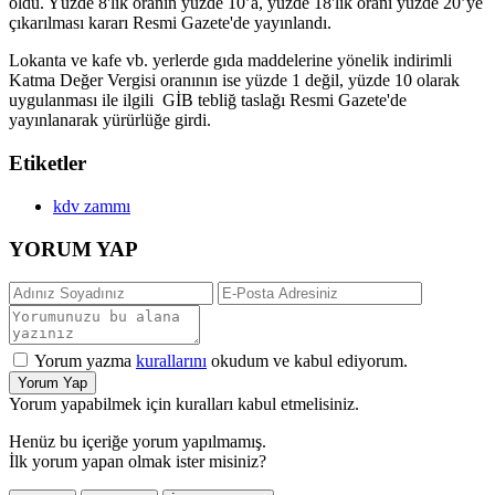
oldu. Yüzde 8'lik oranın yüzde 10’a, yüzde 18'lik oranı yüzde 20’ye
çıkarılması kararı Resmi Gazete'de yayınlandı.
Lokanta ve kafe vb. yerlerde gıda maddelerine yönelik indirimli
Katma Değer Vergisi oranının ise yüzde 1 değil, yüzde 10 olarak
uygulanması ile ilgili GİB tebliğ taslağı Resmi Gazete'de
yayınlanarak yürürlüğe girdi.
Etiketler
kdv zammı
YORUM YAP
Yorum yazma
kurallarını
okudum ve kabul ediyorum.
Yorum Yap
Yorum yapabilmek için kuralları kabul etmelisiniz.
Henüz bu içeriğe yorum yapılmamış.
İlk yorum yapan olmak ister misiniz?