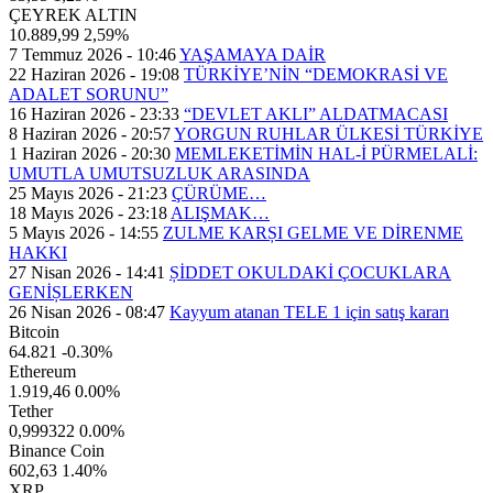
ÇEYREK ALTIN
10.889,99
2,59%
7 Temmuz 2026 - 10:46
YAŞAMAYA DAİR
22 Haziran 2026 - 19:08
TÜRKİYE’NİN “DEMOKRASİ VE
ADALET SORUNU”
16 Haziran 2026 - 23:33
“DEVLET AKLI” ALDATMACASI
8 Haziran 2026 - 20:57
YORGUN RUHLAR ÜLKESİ TÜRKİYE
1 Haziran 2026 - 20:30
MEMLEKETİMİN HAL-İ PÜRMELALİ:
UMUTLA UMUTSUZLUK ARASINDA
25 Mayıs 2026 - 21:23
ÇÜRÜME…
18 Mayıs 2026 - 23:18
ALIŞMAK…
5 Mayıs 2026 - 14:55
ZULME KARȘI GELME VE DİRENME
HAKKI
27 Nisan 2026 - 14:41
ȘİDDET OKULDAKİ ÇOCUKLARA
GENİȘLERKEN
26 Nisan 2026 - 08:47
Kayyum atanan TELE 1 için satış kararı
Bitcoin
64.821
-0.30%
Ethereum
1.919,46
0.00%
Tether
0,999322
0.00%
Binance Coin
602,63
1.40%
XRP