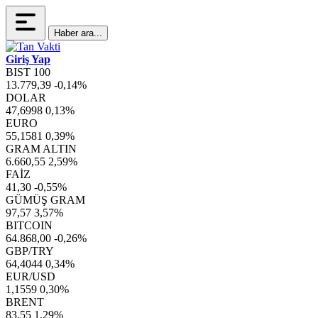
Haber ara...
Giriş Yap
BIST 100
13.779,39
-0,14%
DOLAR
47,6998
0,13%
EURO
55,1581
0,39%
GRAM ALTIN
6.660,55
2,59%
FAİZ
41,30
-0,55%
GÜMÜŞ GRAM
97,57
3,57%
BITCOIN
64.868,00
-0,26%
GBP/TRY
64,4044
0,34%
EUR/USD
1,1559
0,30%
BRENT
83,55
1,29%