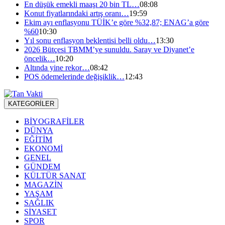
En düşük emekli maaşı 20 bin TL…
08:08
Konut fiyatlarındaki artış oranı…
19:59
Ekim ayı enflasyonu TÜİK’e göre %32,87; ENAG’a göre
%60
10:30
Yıl sonu enflasyon beklentisi belli oldu…
13:30
2026 Bütçesi TBMM’ye sunuldu. Saray ve Diyanet’e
öncelik…
10:20
Altında yine rekor…
08:42
POS ödemelerinde değişiklik…
12:43
KATEGORİLER
BİYOGRAFİLER
DÜNYA
EĞİTİM
EKONOMİ
GENEL
GÜNDEM
KÜLTÜR SANAT
MAGAZİN
YAŞAM
SAĞLIK
SİYASET
SPOR