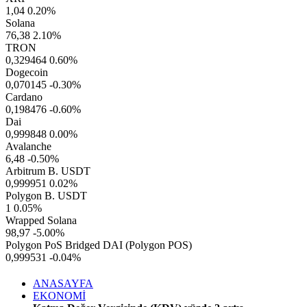
1,04
0.20%
Solana
76,38
2.10%
TRON
0,329464
0.60%
Dogecoin
0,070145
-0.30%
Cardano
0,198476
-0.60%
Dai
0,999848
0.00%
Avalanche
6,48
-0.50%
Arbitrum B. USDT
0,999951
0.02%
Polygon B. USDT
1
0.05%
Wrapped Solana
98,97
-5.00%
Polygon PoS Bridged DAI (Polygon POS)
0,999531
-0.04%
ANASAYFA
EKONOMİ