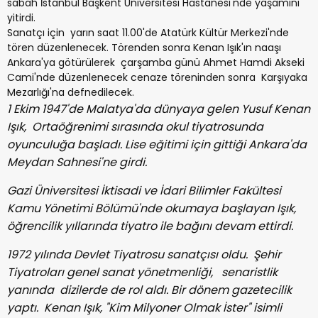
sabah İstanbul Başkent Üniversitesi Hastanesi'nde yaşamını
yitirdi.
Sanatçı için yarın saat 11.00'de Atatürk Kültür Merkezi'nde
tören düzenlenecek. Törenden sonra Kenan Işık'ın naaşı
Ankara'ya götürülerek çarşamba günü Ahmet Hamdi Akseki
Cami'nde düzenlenecek cenaze töreninden sonra Karşıyaka
Mezarlığı'na defnedilecek.
1 Ekim 1947'de Malatya'da dünyaya gelen Yusuf Kenan
Işık, Ortaöğrenimi sırasında okul tiyatrosunda
oyunculuğa başladı. Lise eğitimi için gittiği Ankara'da
Meydan Sahnesi'ne girdi.
Gazi Üniversitesi İktisadi ve İdari Bilimler Fakültesi
Kamu Yönetimi Bölümü'nde okumaya başlayan Işık,
öğrencilik yıllarında tiyatro ile bağını devam ettirdi.
1972 yılında Devlet Tiyatrosu sanatçısı oldu. Şehir
Tiyatroları genel sanat yönetmenliği, senaristlik
yanında dizilerde de rol aldı. Bir dönem gazetecilik
yaptı. Kenan Işık, "Kim Milyoner Olmak İster" isimli