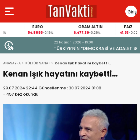
Giriş
Yap
EURO
GRAM ALTIN
FAİZ
54,8895
6.477,39
41,53
-0,19%
-0,29%
-0,02%
22 Haziran 2026 - 19:08
TÜRKİYE’NİN “DEMOKRASİ VE ADALET SORUNU”
ANASAYFA
KÜLTÜR SANAT
Kenan Işık hayatını kaybetti…
Kenan Işık hayatını kaybetti…
29.07.2024 22:44
Güncellenme :
30.07.2024 01:08
-
457
kez okundu