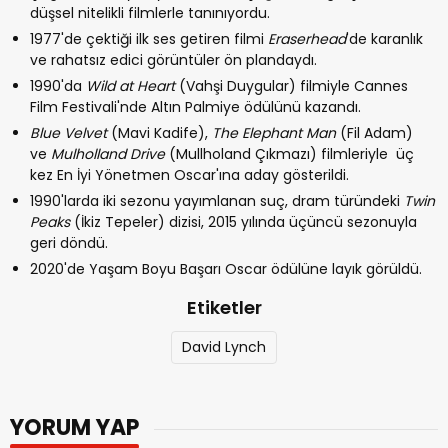
düşsel nitelikli filmlerle tanınıyordu.
1977'de çektiği ilk ses getiren filmi
Eraserhead
'de
karanlık
ve rahatsız edici görüntüler ön plandaydı.
1990'da
Wild at Heart
(Vahşi Duygular) filmiyle Cannes
Film Festivali'nde Altın Palmiye ödülünü kazandı.
Blue Velvet
(Mavi Kadife),
The Elephant Man
(Fil Adam)
ve
Mulholland Drive
(Mullholand Çıkmazı) filmleriyle üç
kez En İyi Yönetmen Oscar'ına aday gösterildi.
1990'larda iki sezonu yayımlanan suç, dram türündeki
Twin
Peaks
(İkiz Tepeler) dizisi, 2015 yılında üçüncü sezonuyla
geri döndü.
2020'de Yaşam Boyu Başarı Oscar ödülüne layık görüldü.
Etiketler
David Lynch
YORUM YAP