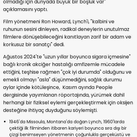
olmadığı için dünyada büyük bir boşluk var"
açıklamasını yaptı.
Film yönetmeni Ron Howard, Lynch'i, "kalbini ve
ruhunun sesini dinleyen, radikal deneylerin unutulmaz
filmlere dönüşebileceğini kanıtlayan zarif bir adam ve
korkusuz bir sanatçı" dedi.
Ağustos 2024'te "uzun yıllar boyunca sigara içmesine"
bağlı kronik akciğer hastalığı amfizemle mücadele
ettiğini, teşhise rağmen "çok iyi durumda" olduğunu ve
emekli olmayı "asla" düşünmediğini, sağlık durumu
aylar içinde kötüleşince, Kasım ayında People
dergisinde yayımlanan röportajında, yürümek dahil
herhangi bir fiziksel eylemi gerçekleştirmek için oksijen
desteğine ihtiyaç duyduğunu söylemişti.
1946'da Missoula, Montana'da doğan Lynch, 1960'larda
çektiği ilk filminden itibaren kariyeri boyunca sıra dışı bir
çizgi benimseyen yönetmenin çoğunlukla gerçeküstü ve