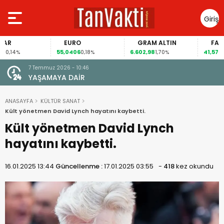
Giriş
Yap
EURO
GRAM ALTIN
FAİZ
55,0406
6.602,98
41,57
4%
0,18%
1,70%
0,10%
22 Haziran 2026 - 19:08
TÜRKİYE’NİN “DEMOKRASİ VE ADALET SORUNU”
ANASAYFA
KÜLTÜR SANAT
Kült yönetmen David Lynch hayatını kaybetti.
Kült yönetmen David Lynch
hayatını kaybetti.
16.01.2025 13:44
Güncellenme :
17.01.2025 03:55
-
418
kez okundu