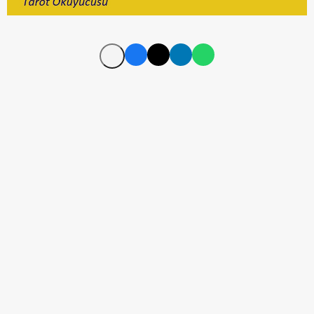
https://youtu.be/vKQpUH07I0k?si=I9o-F38Ev4fWoZ-c
Etiketler
Tarot