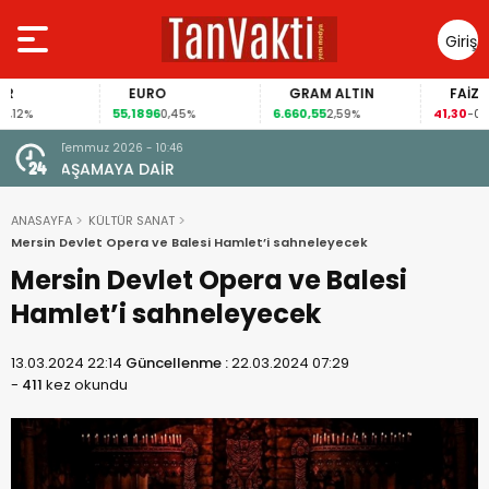
Giriş
Yap
EURO
GRAM ALTIN
FAİZ
55,1896
6.660,55
41,30
0,45%
2,59%
-0,55%
22 Haziran 2026 - 19:08
TÜRKİYE’NİN “DEMOKRASİ VE ADALET SORUNU”
ANASAYFA
KÜLTÜR SANAT
Mersin Devlet Opera ve Balesi Hamlet’i sahneleyecek
Mersin Devlet Opera ve Balesi
Hamlet’i sahneleyecek
13.03.2024 22:14
Güncellenme :
22.03.2024 07:29
-
411
kez okundu