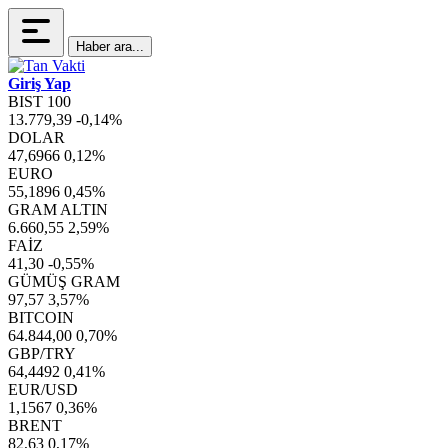
Haber ara...
Giriş Yap
BIST 100
13.779,39
-0,14%
DOLAR
47,6966
0,12%
EURO
55,1896
0,45%
GRAM ALTIN
6.660,55
2,59%
FAİZ
41,30
-0,55%
GÜMÜŞ GRAM
97,57
3,57%
BITCOIN
64.844,00
0,70%
GBP/TRY
64,4492
0,41%
EUR/USD
1,1567
0,36%
BRENT
82,63
0,17%