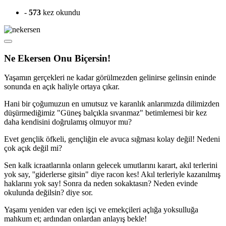
-
573
kez okundu
Ne Ekersen Onu Biçersin!
Yaşamın gerçekleri ne kadar görülmezden gelinirse gelinsin eninde
sonunda en açık haliyle ortaya çıkar.
Hani bir çoğumuzun en umutsuz ve karanlık anlarımızda dilimizden
düşürmediğimiz "Güneş balçıkla sıvanmaz" betimlemesi bir kez
daha kendisini doğrulamış olmuyor mu?
Evet gençlik öfkeli, gençliğin ele avuca sığması kolay değil! Nedeni
çok açık değil mi?
Sen kalk icraatlarınla onların gelecek umutlarını karart, akıl terlerini
yok say, ''giderlerse gitsin" diye racon kes! Akıl terleriyle kazanılmış
haklarını yok say! Sonra da neden sokaktasın? Neden evinde
okulunda değilsin? diye sor.
Yaşamı yeniden var eden işçi ve emekçileri açlığa yoksulluğa
mahkum et; ardından onlardan anlayış bekle!