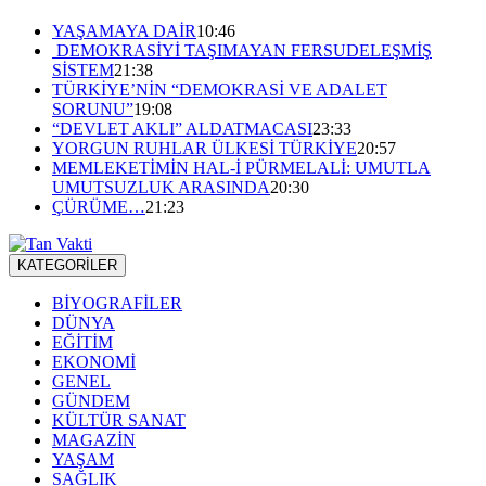
YAŞAMAYA DAİR
10:46
DEMOKRASİYİ TAŞIMAYAN FERSUDELEŞMİŞ
SİSTEM
21:38
TÜRKİYE’NİN “DEMOKRASİ VE ADALET
SORUNU”
19:08
“DEVLET AKLI” ALDATMACASI
23:33
YORGUN RUHLAR ÜLKESİ TÜRKİYE
20:57
MEMLEKETİMİN HAL-İ PÜRMELALİ: UMUTLA
UMUTSUZLUK ARASINDA
20:30
ÇÜRÜME…
21:23
KATEGORİLER
BİYOGRAFİLER
DÜNYA
EĞİTİM
EKONOMİ
GENEL
GÜNDEM
KÜLTÜR SANAT
MAGAZİN
YAŞAM
SAĞLIK