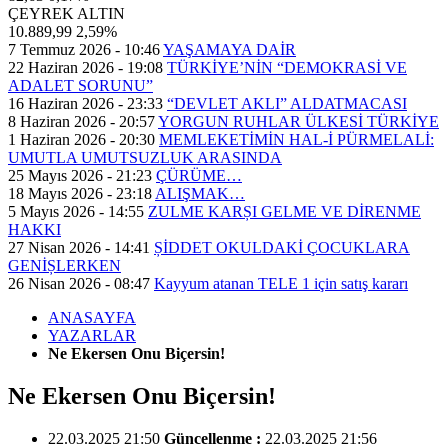
ÇEYREK ALTIN
10.889,99
2,59%
7 Temmuz 2026 - 10:46
YAŞAMAYA DAİR
22 Haziran 2026 - 19:08
TÜRKİYE’NİN “DEMOKRASİ VE
ADALET SORUNU”
16 Haziran 2026 - 23:33
“DEVLET AKLI” ALDATMACASI
8 Haziran 2026 - 20:57
YORGUN RUHLAR ÜLKESİ TÜRKİYE
1 Haziran 2026 - 20:30
MEMLEKETİMİN HAL-İ PÜRMELALİ:
UMUTLA UMUTSUZLUK ARASINDA
25 Mayıs 2026 - 21:23
ÇÜRÜME…
18 Mayıs 2026 - 23:18
ALIŞMAK…
5 Mayıs 2026 - 14:55
ZULME KARȘI GELME VE DİRENME
HAKKI
27 Nisan 2026 - 14:41
ȘİDDET OKULDAKİ ÇOCUKLARA
GENİȘLERKEN
26 Nisan 2026 - 08:47
Kayyum atanan TELE 1 için satış kararı
ANASAYFA
YAZARLAR
Ne Ekersen Onu Biçersin!
Ne Ekersen Onu Biçersin!
22.03.2025 21:50
Güncellenme :
22.03.2025 21:56