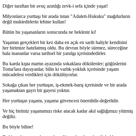
Diğer taraftan bir avuç azınlığı zevk-i sefa içinde yaşat!
Milyonlarca yurttaşı bir arada tutan "Adaleti-Hukuku" mağdurların
değil muktedirlerin lehine kullan!
Bütün bu yaşananların sonucunda ne beklenir ki!
Yaşamın gerçekleri bir kez daha en açık en sarih haliyle kendisini
her birimize hatırlatmış oldu. Bu devran böyle sürmez, süreceğine
hala inananlar varsa tarihsel bir yanılgı içerisindedirler.
Bu karda kışta martın ayazında sokaklara dökülenler; göğüslerini
Toma'lara dayayanlar, bilin ki varlık-yokluk içerisinde yaşam
mücadelesi verdikleri için dökülüyorlar.
Sokağa çıkan her yurttaşın, iş-ekmek-barış içerisinde ve bir arada
yaşamaktan gayrı bir gayesi yoktur.
Her yurttaşın yaşamı, yaşama güvencesi önemlidir-değerlidir.
Ve hiç birimiz yaşamımızı riske atacak kadar akıl sağlığımızı yitirmiş
değiliz.
Bu böyle biline!