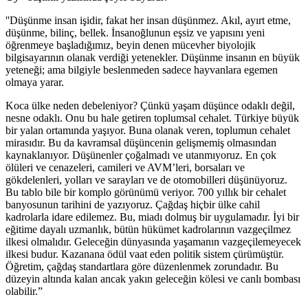
''Düşünme insan işidir, fakat her insan düşünmez. Akıl, ayırt etme,
düşünme, bilinç, bellek. İnsanoğlunun eşsiz ve yapısını yeni
öğrenmeye başladığımız, beyin denen mücevher biyolojik
bilgisayarının olanak verdiği yetenekler. Düşünme insanın en büyük
yeteneği; ama bilgiyle beslenmeden sadece hayvanlara egemen
olmaya yarar.
Koca ülke neden debeleniyor? Çünkü yaşam düşünce odaklı değil,
nesne odaklı. Onu bu hale getiren toplumsal cehalet. Türkiye büyük
bir yalan ortamında yaşıyor. Buna olanak veren, toplumun cehalet
mirasıdır. Bu da kavramsal düşüncenin gelişmemiş olmasından
kaynaklanıyor. Düşünenler çoğalmadı ve utanmıyoruz. En çok
ölüleri ve cenazeleri, camileri ve AVM’leri, borsaları ve
gökdelenleri, yolları ve sarayları ve de otomobilleri düşünüyoruz.
Bu tablo bile bir komplo görünümü veriyor. 700 yıllık bir cehalet
banyosunun tarihini de yazıyoruz. Çağdaş hiçbir ülke cahil
kadrolarla idare edilemez. Bu, miadı dolmuş bir uygulamadır. İyi bir
eğitime dayalı uzmanlık, bütün hükümet kadrolarının vazgeçilmez
ilkesi olmalıdır. Geleceğin dünyasında yaşamanın vazgeçilemeyecek
ilkesi budur. Kazanana ödül vaat eden politik sistem çürümüştür.
Öğretim, çağdaş standartlara göre düzenlenmek zorundadır. Bu
düzeyin altında kalan ancak yakın geleceğin kölesi ve canlı bombası
olabilir.”