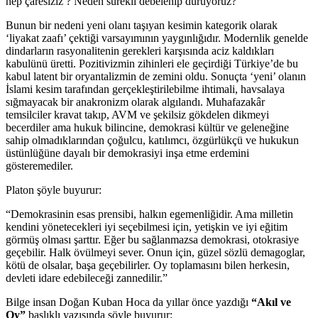
hep çaresiziz ? Neden sürekli debelenip duruyoruz?
Bunun bir nedeni yeni olanı taşıyan kesimin kategorik olarak
‘liyakat zaafı’ çektiği varsayımının yaygınlığıdır. Modernlik genelde
dindarların rasyonalitenin gerekleri karşısında aciz kaldıkları
kabulünü üretti. Pozitivizmin zihinleri ele geçirdiği Türkiye’de bu
kabul latent bir oryantalizmin de zemini oldu. Sonuçta ‘yeni’ olanın
İslami kesim tarafından gerçekleştirilebilme ihtimali, havsalaya
sığmayacak bir anakronizm olarak algılandı. Muhafazakâr
temsilciler kravat takıp, AVM ve şekilsiz gökdelen dikmeyi
becerdiler ama hukuk bilincine, demokrasi kültür ve geleneğine
sahip olmadıklarından çoğulcu, katılımcı, özgürlükçü ve hukukun
üstünlüğüne dayalı bir demokrasiyi inşa etme erdemini
gösteremediler.
Platon şöyle buyurur:
“Demokrasinin esas prensibi, halkın egemenliğidir. Ama milletin
kendini yönetecekleri iyi seçebilmesi için, yetişkin ve iyi eğitim
görmüş olması şarttır. Eğer bu sağlanmazsa demokrasi, otokrasiye
geçebilir. Halk övülmeyi sever. Onun için, güzel sözlü demagoglar,
kötü de olsalar, başa geçebilirler. Oy toplamasını bilen herkesin,
devleti idare edebileceği zannedilir.”
Bilge insan Doğan Kuban Hoca da yıllar önce yazdığı
“Akıl ve
Oy”
başlıklı yazısında şöyle buyurur: