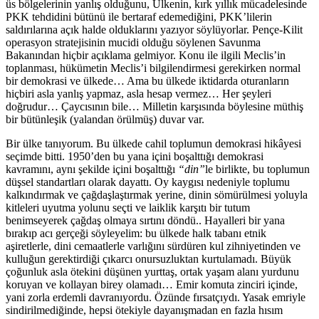
üs bölgelerinin yanlış olduğunu, Ülkenin, kırk yıllık mücadelesinde
PKK tehdidini bütünü ile bertaraf edemediğini, PKK’lilerin
saldırılarına açık halde olduklarını yazıyor söylüyorlar. Pençe-Kilit
operasyon stratejisinin mucidi olduğu söylenen Savunma
Bakanından hiçbir açıklama gelmiyor. Konu ile ilgili Meclis’in
toplanması, hükümetin Meclis’i bilgilendirmesi gerekirken normal
bir demokrasi ve ülkede… Ama bu ülkede iktidarda oturanların
hiçbiri asla yanlış yapmaz, asla hesap vermez… Her şeyleri
doğrudur… Çaycısının bile… Milletin karşısında böylesine müthiş
bir bütünleşik (yalandan örülmüş) duvar var.
Bir ülke tanıyorum. Bu ülkede cahil toplumun demokrasi hikâyesi
seçimde bitti. 1950’den bu yana içini boşalttığı demokrasi
kavramını, aynı şekilde içini boşalttığı
“din”
le birlikte, bu toplumun
düşsel standartları olarak dayattı. Oy kaygısı nedeniyle toplumu
kalkındırmak ve çağdaşlaştırmak yerine, dinin sömürülmesi yoluyla
kitleleri uyutma yolunu seçti ve laiklik karşıtı bir tutum
benimseyerek çağdaş olmaya sırtını döndü.. Hayalleri bir yana
bırakıp acı gerçeği söyleyelim: bu ülkede halk tabanı etnik
aşiretlerle, dini cemaatlerle varlığını sürdüren kul zihniyetinden ve
kulluğun gerektirdiği çıkarcı onursuzluktan kurtulamadı. Büyük
çoğunluk asla ötekini düşünen yurttaş, ortak yaşam alanı yurdunu
koruyan ve kollayan birey olamadı… Emir komuta zinciri içinde,
yani zorla erdemli davranıyordu. Özünde fırsatçıydı. Yasak emriyle
sindirilmediğinde, hepsi ötekiyle dayanışmadan en fazla hısım