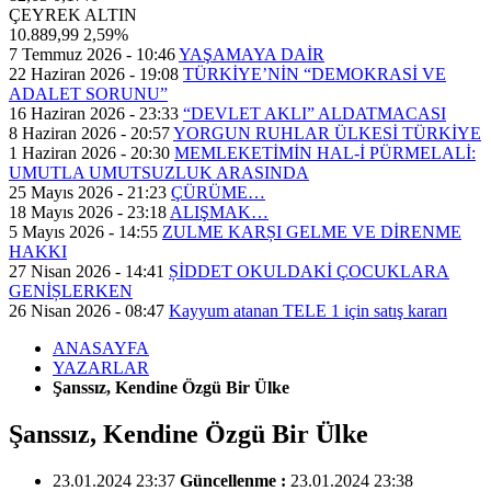
ÇEYREK ALTIN
10.889,99
2,59%
7 Temmuz 2026 - 10:46
YAŞAMAYA DAİR
22 Haziran 2026 - 19:08
TÜRKİYE’NİN “DEMOKRASİ VE
ADALET SORUNU”
16 Haziran 2026 - 23:33
“DEVLET AKLI” ALDATMACASI
8 Haziran 2026 - 20:57
YORGUN RUHLAR ÜLKESİ TÜRKİYE
1 Haziran 2026 - 20:30
MEMLEKETİMİN HAL-İ PÜRMELALİ:
UMUTLA UMUTSUZLUK ARASINDA
25 Mayıs 2026 - 21:23
ÇÜRÜME…
18 Mayıs 2026 - 23:18
ALIŞMAK…
5 Mayıs 2026 - 14:55
ZULME KARȘI GELME VE DİRENME
HAKKI
27 Nisan 2026 - 14:41
ȘİDDET OKULDAKİ ÇOCUKLARA
GENİȘLERKEN
26 Nisan 2026 - 08:47
Kayyum atanan TELE 1 için satış kararı
ANASAYFA
YAZARLAR
Şanssız, Kendine Özgü Bir Ülke
Şanssız, Kendine Özgü Bir Ülke
23.01.2024 23:37
Güncellenme :
23.01.2024 23:38