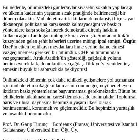
Bu nedenle, önümüzdeki günler/aylar siyasetin sokakta yapılacağı
ve ülkenin kaderinin yaşamın sıcak pratiğinde belirleneceği bir
dönem olacaktır. Muhalefetin artık iktidarın demokrasiyi hiçe sayan
diktatoryal politikasına karşı sessiz kalmayacağını ve baskıcı
yöntemlere karşı sokağa inerek demokratik direniş hakkını
kullanacağını Tandoğan mitingle karar vermişti. Sonradan Irak’ın
kuzeyinden gelen şehit haberleri üzerine mitingi iptal etmişti.
Özgür
Özel’
in etken politikayı meydanlara inme yerine ikame etmesi
vazgeçilmemesi gereken bir tutumdur. CHP bu tutumundan
vazgeçmemeli. Artık Atatürk’ün gösterdiği çağdaşlık yolunu
benimseyerek laik, demokratik ve çağdaş Türkiye’yi yeniden inşa
etmesini büyük bir sabırsızlıkla bekliyoruz!
Önümüzdeki dönemin çok daha tehlikeli gelişmelere yol açmaması
için muhalefetin sokağı kullanmasının önüne geçmeyi hedefleyen
iktidarın baskı yöntemlerine başvurmaması gerekmektedir. Bütün bu
tehlikelerin atlatılmasının çaresi demokraside aranmalıdır. Toplumsal
barış ve ulusal daynaşma hepimizin yaşam ilkesi olarak
benimsenmeli, korunmalı ve güçlenmelidir. Bu hepimizin yurttaşlık
ve insanlık borcumuzdur.
Prof. Dr. Garip Turunç – Bordeaux (Fransa) Üniversitesi ve İstanbul
Galatarasay Üniversitesi Em. Öğt. Üy.