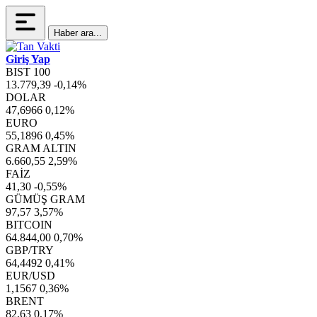
Haber ara...
Giriş Yap
BIST 100
13.779,39
-0,14%
DOLAR
47,6966
0,12%
EURO
55,1896
0,45%
GRAM ALTIN
6.660,55
2,59%
FAİZ
41,30
-0,55%
GÜMÜŞ GRAM
97,57
3,57%
BITCOIN
64.844,00
0,70%
GBP/TRY
64,4492
0,41%
EUR/USD
1,1567
0,36%
BRENT
82,63
0,17%