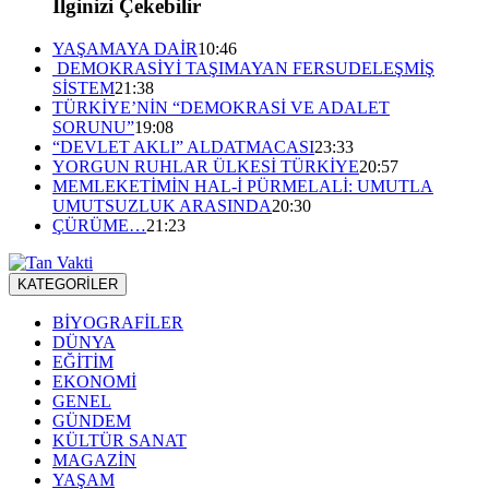
İlginizi Çekebilir
YAŞAMAYA DAİR
10:46
DEMOKRASİYİ TAŞIMAYAN FERSUDELEŞMİŞ
SİSTEM
21:38
TÜRKİYE’NİN “DEMOKRASİ VE ADALET
SORUNU”
19:08
“DEVLET AKLI” ALDATMACASI
23:33
YORGUN RUHLAR ÜLKESİ TÜRKİYE
20:57
MEMLEKETİMİN HAL-İ PÜRMELALİ: UMUTLA
UMUTSUZLUK ARASINDA
20:30
ÇÜRÜME…
21:23
KATEGORİLER
BİYOGRAFİLER
DÜNYA
EĞİTİM
EKONOMİ
GENEL
GÜNDEM
KÜLTÜR SANAT
MAGAZİN
YAŞAM