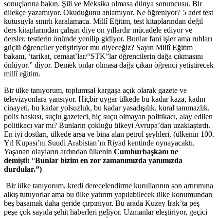
sonuçlarına bakın. Şili ve Meksika olmasa dünya sonuncusu. Bir
dilekçe yazamıyor. Okuduğunu anlamıyor. Ne öğreniyor? 5 adet test
kutusuyla sınırlı karalamaca. Millî Eğitim, test kitaplarından değil
ders kitaplarından çalışın diye on yıllardır mücadele ediyor ve
dersler, testlerin önünde yenilip gidiyor. Bunlar fani işler ama ruhları
güçlü öğrenciler yetiştiriyor mu diyeceğiz? Sayın Millî Eğitim
bakanı, ‘tarikat, cemaat’lar/“STK”lar öğrencilerin dağa çıkmasını
önlüyor.” diyor. Demek onlar olmasa dağa çıkan öğrenci yetiştirecek
millî eğitim.
Bir ülke tanıyorum, toplumsal kargaşa açık olarak gazete ve
televizyonlara yansıyor. Hiçbir uygar ülkede bu kadar kaza, kadın
cinayeti, bu kadar yolsuzluk, bu kadar yasadışılık, kural tanımazlık,
polis baskısı, suçlu gazeteci, hiç suçu olmayan politikacı, alay edilen
politikacı var mı? Bunların çokluğu ülkeyi Avrupa’dan uzaklaştırdı.
En iyi dostları, ülkede arsa ve bina alan petrol şeyhleri. (ülkenin 100.
Yıl Kupası’nı Suudi Arabistan’ın Riyad kentinde oynayacaktı.
Yaşanan olayların ardından ülkenin
Cumhurbaşkanı ne
demişti:
“
Bunlar bizim en zor zamanımızda yanımızda
durdular.”)
Bir ülke tanıyorum, kredi derecelendirme kurullarının son artırımına
alkış tutuyorlar ama bu ülke yatırım yapılabilecek ülke konumundan
beş basamak daha geride çırpınıyor. Bu arada Kuzey Irak’ta peş
peşe çok sayıda şehit haberleri geliyor. Uzmanlar eleştiriyor, geçici