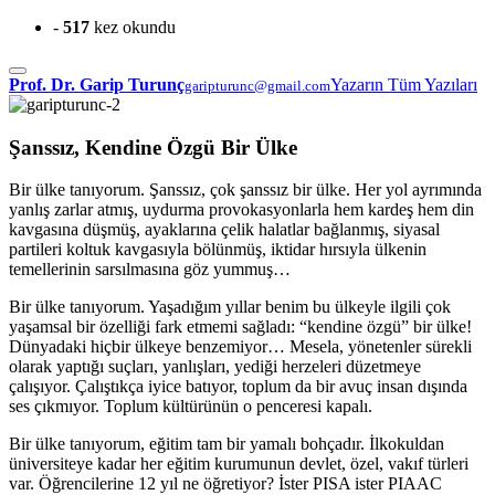
-
517
kez okundu
Prof. Dr. Garip Turunç
Yazarın Tüm Yazıları
garipturunc@gmail.com
Şanssız, Kendine Özgü Bir Ülke
Bir ülke tanıyorum. Şanssız, çok şanssız bir ülke. Her yol ayrımında
yanlış zarlar atmış, uydurma provokasyonlarla hem kardeş hem din
kavgasına düşmüş, ayaklarına çelik halatlar bağlanmış, siyasal
partileri koltuk kavgasıyla bölünmüş, iktidar hırsıyla ülkenin
temellerinin sarsılmasına göz yummuş…
Bir ülke tanıyorum. Yaşadığım yıllar benim bu ülkeyle ilgili çok
yaşamsal bir özelliği fark etmemi sağladı: “kendine özgü” bir ülke!
Dünyadaki hiçbir ülkeye benzemiyor… Mesela, yönetenler sürekli
olarak yaptığı suçları, yanlışları, yediği herzeleri düzetmeye
çalışıyor. Çalıştıkça iyice batıyor, toplum da bir avuç insan dışında
ses çıkmıyor. Toplum kültürünün o penceresi kapalı.
Bir ülke tanıyorum, eğitim tam bir yamalı bohçadır. İlkokuldan
üniversiteye kadar her eğitim kurumunun devlet, özel, vakıf türleri
var. Öğrencilerine 12 yıl ne öğretiyor? İster PISA ister PIAAC