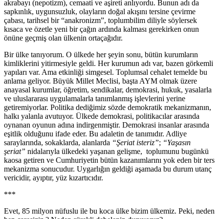
akrabayı (nepotizm), cemaati ve aşireti anlıyordu. Bunun adı da
sapkınlık, uygunsuzluk, olayların doğal akışını tersine çevirme
çabası, tarihsel bir “anakronizm”, toplumbilim diliyle söylersek
kısaca ve özetle yeni bir çağın ardında kalması gerekirken onun
önüne geçmiş olan ülkenin ortaçağıdır.
Bir ülke tanıyorum. O ülkede her şeyin sonu, bütün kurumların
kimliklerini yitirmesiyle geldi. Her kurumun adı var, bazen görkemli
yapıları var. Ama etkinliği simgesel. Toplumsal cehalet temelde bu
anlama geliyor. Büyük Millet Meclisi, başta AYM olmak üzere
anayasal kurumlar, öğretim, sendikalar, demokrasi, hukuk, yasalarla
ve uluslararası uygulamalarla tanımlanmış işlevlerini yerine
getiremiyorlar. Politika dediğimiz sözde demokratik mekanizmanın,
halkı yalanla avutuyor. Ülkede demokrasi, politikacılar arasında
oynanan oyunun adına indirgenmiştir. Demokrasi insanlar arasında
eşitlik olduğunu ifade eder. Bu adaletin de tanımıdır. Adliye
saraylarında, sokaklarda, alanlarda
“Şeriat isteriz”
;
“Yaşasın
şeriat”
nidalarıyla ülkedeki yaşanan gelişme, toplumunu bugünkü
kaosa getiren ve Cumhuriyetin bütün kazanımlarını yok eden bir ters
mekanizma sonucudur. Uygarlığın geldiği aşamada bu durum utanç
vericidir, ayıptır, yüz kızartıcıdır.
***
Evet, 85 milyon nüfuslu ile bu koca ülke bizim ülkemiz. Peki, neden