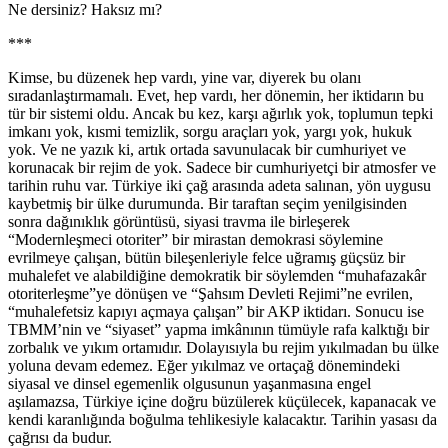
Ne dersiniz? Haksız mı?
***
Kimse, bu düzenek hep vardı, yine var, diyerek bu olanı
sıradanlaştırmamalı. Evet, hep vardı, her dönemin, her iktidarın bu
tür bir sistemi oldu. Ancak bu kez, karşı ağırlık yok, toplumun tepki
imkanı yok, kısmi temizlik, sorgu araçları yok, yargı yok, hukuk
yok. Ve ne yazık ki, artık ortada savunulacak bir cumhuriyet ve
korunacak bir rejim de yok. Sadece bir cumhuriyetçi bir atmosfer ve
tarihin ruhu var. Türkiye iki çağ arasında adeta salınan, yön uygusu
kaybetmiş bir ülke durumunda. Bir taraftan seçim yenilgisinden
sonra dağınıklık görüntüsü, siyasi travma ile birleşerek
“Modernleşmeci otoriter” bir mirastan demokrasi söylemine
evrilmeye çalışan, bütün bileşenleriyle felce uğramış güçsüz bir
muhalefet ve alabildiğine demokratik bir söylemden “muhafazakâr
otoriterleşme”ye dönüşen ve “Şahsım Devleti Rejimi”ne evrilen,
“muhalefetsiz kapıyı açmaya çalışan” bir AKP iktidarı. Sonucu ise
TBMM’nin ve “siyaset” yapma imkânının tümüyle rafa kalktığı bir
zorbalık ve yıkım ortamıdır. Dolayısıyla bu rejim yıkılmadan bu ülke
yoluna devam edemez. Eğer yıkılmaz ve ortaçağ dönemindeki
siyasal ve dinsel egemenlik olgusunun yaşanmasına engel
aşılamazsa, Türkiye içine doğru büzülerek küçülecek, kapanacak ve
kendi karanlığında boğulma tehlikesiyle kalacaktır. Tarihin yasası da
çağrısı da budur.