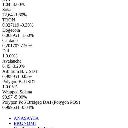
1,04
-3.00%
Solana
72,64
-1.80%
TRON
0,327119
-0.30%
Dogecoin
0,068951
-1.60%
Cardano
0,201707
7.50%
Dai
1
0.00%
Avalanche
6,45
-3.20%
Arbitrum B. USDT
0,999951
0.02%
Polygon B. USDT
1
0.05%
Wrapped Solana
98,97
-5.00%
Polygon PoS Bridged DAI (Polygon POS)
0,999531
-0.04%
ANASAYFA
EKONOMİ