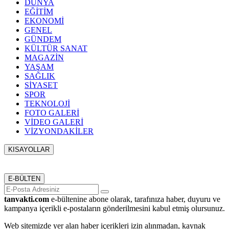
DÜNYA
EĞİTİM
EKONOMİ
GENEL
GÜNDEM
KÜLTÜR SANAT
MAGAZİN
YAŞAM
SAĞLIK
SİYASET
SPOR
TEKNOLOJİ
FOTO GALERİ
VİDEO GALERİ
VİZYONDAKİLER
KISAYOLLAR
Menü seçimi yapın. WP-ADMIN → Görünüm → Menüler
sayfasından menü eşleştirmesi yapınız.
E-BÜLTEN
tanvakti.com
e-bültenine abone olarak, tarafınıza haber, duyuru ve
kampanya içerikli e-postaların gönderilmesini kabul etmiş olursunuz.
Web sitemizde yer alan haber içerikleri izin alınmadan, kaynak