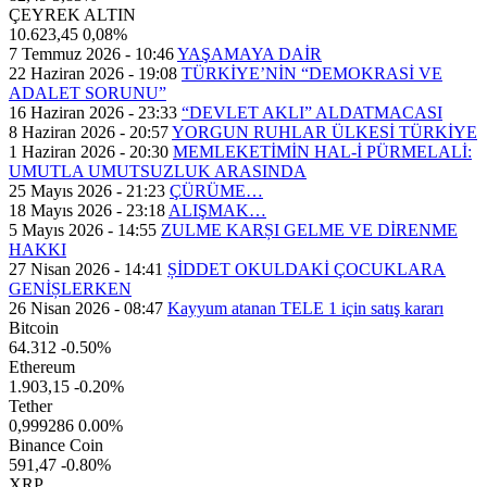
ÇEYREK ALTIN
10.623,45
0,08%
7 Temmuz 2026 - 10:46
YAŞAMAYA DAİR
22 Haziran 2026 - 19:08
TÜRKİYE’NİN “DEMOKRASİ VE
ADALET SORUNU”
16 Haziran 2026 - 23:33
“DEVLET AKLI” ALDATMACASI
8 Haziran 2026 - 20:57
YORGUN RUHLAR ÜLKESİ TÜRKİYE
1 Haziran 2026 - 20:30
MEMLEKETİMİN HAL-İ PÜRMELALİ:
UMUTLA UMUTSUZLUK ARASINDA
25 Mayıs 2026 - 21:23
ÇÜRÜME…
18 Mayıs 2026 - 23:18
ALIŞMAK…
5 Mayıs 2026 - 14:55
ZULME KARȘI GELME VE DİRENME
HAKKI
27 Nisan 2026 - 14:41
ȘİDDET OKULDAKİ ÇOCUKLARA
GENİȘLERKEN
26 Nisan 2026 - 08:47
Kayyum atanan TELE 1 için satış kararı
Bitcoin
64.312
-0.50%
Ethereum
1.903,15
-0.20%
Tether
0,999286
0.00%
Binance Coin
591,47
-0.80%
XRP