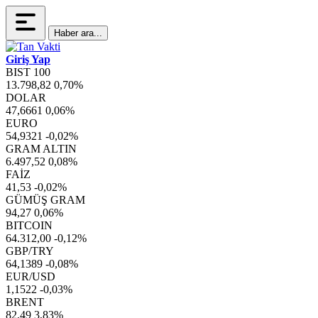
Haber ara...
Giriş Yap
BIST 100
13.798,82
0,70%
DOLAR
47,6661
0,06%
EURO
54,9321
-0,02%
GRAM ALTIN
6.497,52
0,08%
FAİZ
41,53
-0,02%
GÜMÜŞ GRAM
94,27
0,06%
BITCOIN
64.312,00
-0,12%
GBP/TRY
64,1389
-0,08%
EUR/USD
1,1522
-0,03%
BRENT
82,49
3,83%