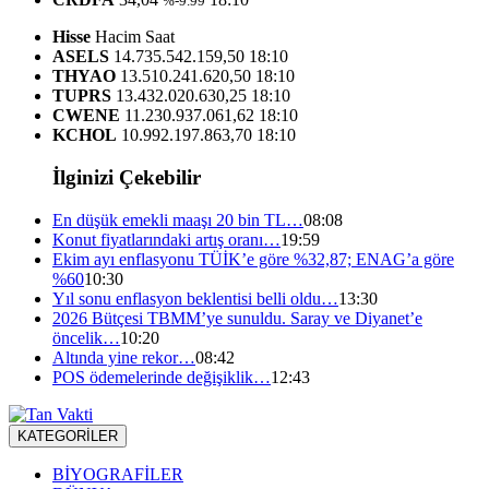
%-9.99
Hisse
Hacim
Saat
ASELS
14.735.542.159,50
18:10
THYAO
13.510.241.620,50
18:10
TUPRS
13.432.020.630,25
18:10
CWENE
11.230.937.061,62
18:10
KCHOL
10.992.197.863,70
18:10
İlginizi Çekebilir
En düşük emekli maaşı 20 bin TL…
08:08
Konut fiyatlarındaki artış oranı…
19:59
Ekim ayı enflasyonu TÜİK’e göre %32,87; ENAG’a göre
%60
10:30
Yıl sonu enflasyon beklentisi belli oldu…
13:30
2026 Bütçesi TBMM’ye sunuldu. Saray ve Diyanet’e
öncelik…
10:20
Altında yine rekor…
08:42
POS ödemelerinde değişiklik…
12:43
KATEGORİLER
BİYOGRAFİLER