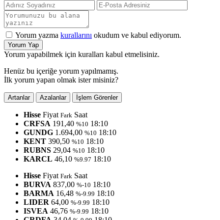
Yorum yazma
kurallarını
okudum ve kabul ediyorum.
Yorum Yap
Yorum yapabilmek için kuralları kabul etmelisiniz.
Henüz bu içeriğe yorum yapılmamış.
İlk yorum yapan olmak ister misiniz?
Artanlar
Azalanlar
İşlem Görenler
Hisse
Fiyat
Saat
Fark
CRFSA
191,40
18:10
%10
GUNDG
1.694,00
18:10
%10
KENT
390,50
18:10
%10
RUBNS
29,04
18:10
%10
KARCL
46,10
18:10
%9.97
Hisse
Fiyat
Saat
Fark
BURVA
837,00
18:10
%-10
BARMA
16,48
18:10
%-9.99
LIDER
64,00
18:10
%-9.99
ISVEA
46,76
18:10
%-9.99
CRDFA
34,04
18:10