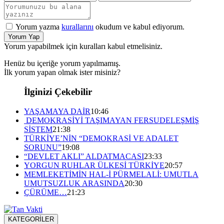
Yorum yazma
kurallarını
okudum ve kabul ediyorum.
Yorum Yap
Yorum yapabilmek için kuralları kabul etmelisiniz.
Henüz bu içeriğe yorum yapılmamış.
İlk yorum yapan olmak ister misiniz?
İlginizi Çekebilir
YAŞAMAYA DAİR
10:46
DEMOKRASİYİ TAŞIMAYAN FERSUDELEŞMİŞ
SİSTEM
21:38
TÜRKİYE’NİN “DEMOKRASİ VE ADALET
SORUNU”
19:08
“DEVLET AKLI” ALDATMACASI
23:33
YORGUN RUHLAR ÜLKESİ TÜRKİYE
20:57
MEMLEKETİMİN HAL-İ PÜRMELALİ: UMUTLA
UMUTSUZLUK ARASINDA
20:30
ÇÜRÜME…
21:23
KATEGORİLER