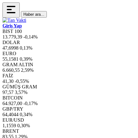
Haber ara...
Giriş Yap
BIST 100
13.779,39
-0,14%
DOLAR
47,6998
0,13%
EURO
55,1581
0,39%
GRAM ALTIN
6.660,55
2,59%
FAİZ
41,30
-0,55%
GÜMÜŞ GRAM
97,57
3,57%
BITCOIN
64.927,00
-0,17%
GBP/TRY
64,4044
0,34%
EUR/USD
1,1559
0,30%
BRENT
83,55
1,29%