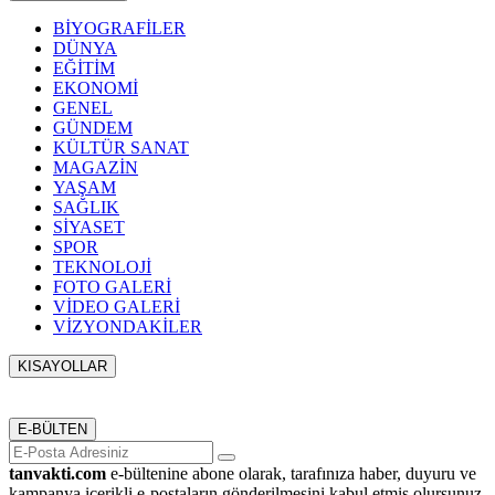
BİYOGRAFİLER
DÜNYA
EĞİTİM
EKONOMİ
GENEL
GÜNDEM
KÜLTÜR SANAT
MAGAZİN
YAŞAM
SAĞLIK
SİYASET
SPOR
TEKNOLOJİ
FOTO GALERİ
VİDEO GALERİ
VİZYONDAKİLER
KISAYOLLAR
Menü seçimi yapın. WP-ADMIN → Görünüm → Menüler
sayfasından menü eşleştirmesi yapınız.
E-BÜLTEN
tanvakti.com
e-bültenine abone olarak, tarafınıza haber, duyuru ve
kampanya içerikli e-postaların gönderilmesini kabul etmiş olursunuz.