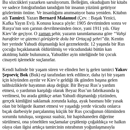
Bu sözcükleri yazarken sarsılıyorum. Belleğim, okuduğum bir kitabı
ve sadece fotoğrafından tanıdığım bir insanın yüzünü getiriyor
gözlerimin önüne. Ve insanlığımı anımsatıyor bana yeniden. Kitabın
adı
Tamirci
. Yazarı
Bernard Malamud
(Çev. : Başak Yenici,
Kafka Yayın Evi). Konusu kısaca şöyle: 1905 devriminden sonra ve
Rusya’nın son çarının devrilmesinden önce, yani 1911 yılı. Olay
Kiev’de geçiyor. O
zaman
şehir, yazarın tanımlamasına göre
“Vahşi
hurafeler ve gizemci görüşlerle dolu bir Ortaçağ şehri”
dir. Kentin
her yerinde Yahudi düşmanlığı kol gezmektedir. 12 yaşında bir Rus
çocuğu bıçaklanarak öldürülmüş ve vücudundaki bütün kan
akıtılmış halde bulununca, Yahudiler ayin niteliğinde bir çocuk
cinayeti işlemekle suçlanırlar.
Kendi halinde bir yaşam süren ve elinden her iş gelen tamirci
Yakov
Şepseviç Bok
(Buk) eşi tarafından terk edilince, daha iyi bir yaşam
için köyünden ayrılır ve Kiev’e geldiği ilk günden başına gelen
talihsizliklerle hayatının akışı değişir. Bir Beyaz Rus’a yardım
etmesi, o yardımın karşılığı olarak Beyaz Rus’un fabrikasında iş
verilmesi, bu arada gittikçe artan Yahudi düşmanlığı yüzünden,
gerçek kimliğini saklamak zorunda kalışı, ayak basması bile yasak
olan bir bölgede ikamet etmesi ve yaşadığı yerde vücudu onlarca
bıçak darbesiyle parçalanmış küçük bir Rus çocuğunun ölümünden
sorumlu tutuluşu, sorgusuz sualsiz, bir hapishaneden diğerine
sürülmesi, ona yöneltilen suçlamalar çeşitlenip çoğaldıkça ve halkın
olaya olan ilgisi artıkça tamircinin ıstırabının yoğunlaşmasıyla