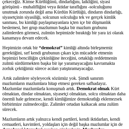
çekeceğiz. Kimse Kürtlüğünü, dindarlığını, laikliğini, siyasi
görüşünü - muhalifliğini veya iktidar taraflığını -solculuğunu
unutmak zorunda değil ama Kürdün Kürtlüğü, dindarın dindarlığı,
siyasetçinin siyasiliği, solcunun solculuğu tek ve gerçek kimlik
sanması, bu kimliği paylaşmayanlara içten içe bir düşmanlık
beslemesi, her grup mazlumun başka bir mazlum grubunu
zalimlerden görmesi, zulmün hepimizde bıraktığı bir yara izi olarak
kanamaya devam edecek.
Hepimizin ortak bir
“demokrat”
kimliği altında birleşmemiz
gerektiğini, sırf kendi grubunun çıkarı için mücadele etmenin
hepimizi bencilliğin çirkinliğine iteceğini, ortaklığı reddetmenin
zulmü sürdürmekten başka bir işe yaramayacağını kavramakta
zorluk çektiğimiz sürece acıları yatıştıramayacağız.
Artık zalimlere söyleyecek sözümüz yok. Şimdi sanırım
mazlumların mazlumlara hitap etmesi gereken safhadayız.
Mazlumlar mazlumlarla konuşmalı artık.
Demokrat olmak
Kürt
olmaktan, dindar olmaktan, siyasetçi olmaktan, solcu olmaktan daha
önemli hale gelmezse, kendi kimliğimize demokratlığı eklemezsek
birbirimize zulmedeceğiz. Zalimler ortadan kalkacak ama zulüm
sürecek.
Mazlumların artık yalnızca kendi partileri, kendi iktidarları, kendi
cemaatleri, kavimleri, yoldaşları için değil başka mazlumlar için de