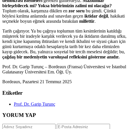
demokrasi istemeleri
gereken günlerdeyiz.
Mazlumlar
birleşebilecek mi? Yoksa birbirimizin zalimi mi olacağız?
Toplum olarak, karşımıza dikilen en
zor soru
bu şimdi. Çünkü
böylesi kırılma anlarında asıl sınavdan geçen
iktidar değil
, hakikati
seçmekle boyun eğmek arasında bırakılan
millettir
.
Tarih çağırıyor. Ya bu çağrıya toplumun tüm kesimlerinin katıldığı
müşterek bir iradeyle karşılık verilecek ya da iktidarın daralmış ufku,
kendi içine kapanmış ihtirasları ve kendi ikbalini ve siyasi çıkarı için
günü kurtarmaya odaklı hesaplarıyla tarih bir kez daha elimizden
kayıp gidecek. Bu, yalnızca sosyetal bir tercih meselesi değildir; bu,
çağdaş bir medeniyetin varoluşsal refleksini gösterme anıdır.
Prof. Dr. Garip Turunç – Bordeaux (Fransa) Üniversitesi ve İstanbul
Galatasaray Üniversitesi Em. Öğt. Üy.
Bordeaux, Pazartesi 21 Temmuz 2025
Etiketler
Prof. Dr. Garip Turunç
YORUM YAP