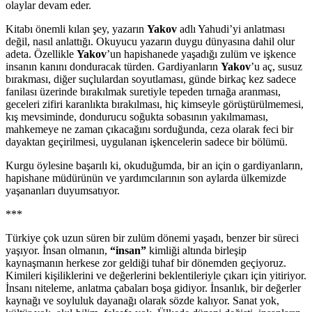
olaylar devam eder.
Kitabı önemli kılan şey, yazarın
Yakov
adlı Yahudi’yi anlatması
değil, nasıl anlattığı. Okuyucu yazarın duygu dünyasına dahil olur
adeta. Özellikle
Yakov
’un hapishanede yaşadığı zulüm ve işkence
insanın kanını donduracak türden. Gardiyanların
Yakov
’u aç, susuz
bırakması, diğer suçlulardan soyutlaması, günde birkaç kez sadece
fanilası üzerinde bırakılmak suretiyle tepeden tırnağa aranması,
geceleri zifiri karanlıkta bırakılması, hiç kimseyle görüştürülmemesi,
kış mevsiminde, dondurucu soğukta sobasının yakılmaması,
mahkemeye ne zaman çıkacağını sorduğunda, ceza olarak feci bir
dayaktan geçirilmesi, uygulanan işkencelerin sadece bir bölümü.
Kurgu öylesine başarılı ki, okuduğumda, bir an için o gardiyanların,
hapishane müdürünün ve yardımcılarının son aylarda ülkemizde
yaşananları duyumsatıyor.
***
Türkiye çok uzun süren bir zulüm dönemi yaşadı, benzer bir süreci
yaşıyor. İnsan olmanın,
“insan”
kimliği altında birleşip
kaynaşmanın herkese zor geldiği tuhaf bir dönemden geçiyoruz.
Kimileri kişiliklerini ve değerlerini beklentileriyle çıkarı için yitiriyor.
İnsanı niteleme, anlatma çabaları boşa gidiyor. İnsanlık, bir değerler
kaynağı ve soyluluk dayanağı olarak sözde kalıyor. Sanat yok,