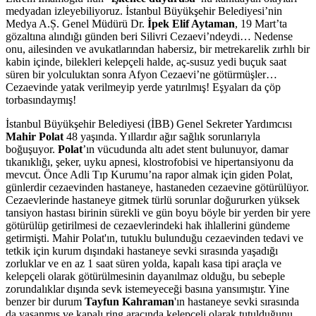
medyadan izleyebiliyoruz. İstanbul Büyükşehir Belediyesi’nin
Medya A.Ș. Genel Müdürü Dr.
İpek Elif Aytaman
, 19 Mart’ta
gözaltına alındığı günden beri Silivri Cezaevi’ndeydi… Nedense
onu, ailesinden ve avukatlarından habersiz, bir metrekarelik zırhlı bir
kabin içinde, bilekleri kelepçeli halde, aç-susuz yedi buçuk saat
süren bir yolculuktan sonra Afyon Cezaevi’ne götürmüşler…
Cezaevinde yatak verilmeyip yerde yatırılmış! Eşyaları da çöp
torbasındaymış!
İstanbul Büyükşehir Belediyesi (İBB) Genel Sekreter Yardımcısı
Mahir Polat
48 yaşında. Yıllardır ağır sağlık sorunlarıyla
boğuşuyor.
Polat
’ın vücudunda altı adet stent bulunuyor, damar
tıkanıklığı, şeker, uyku apnesi, klostrofobisi ve hipertansiyonu da
mevcut. Önce Adli Tıp Kurumu’na rapor almak için giden Polat,
günlerdir cezaevinden hastaneye, hastaneden cezaevine götürülüyor.
Cezaevlerinde hastaneye gitmek türlü sorunlar doğururken yüksek
tansiyon hastası birinin sürekli ve gün boyu böyle bir yerden bir yere
götürülüp getirilmesi de cezaevlerindeki hak ihlallerini gündeme
getirmişti. Mahir Polat'ın, tutuklu bulunduğu cezaevinden tedavi ve
tetkik için kurum dışındaki hastaneye sevki sırasında yaşadığı
zorluklar ve en az 1 saat süren yolda, kapalı kasa tipi araçla ve
kelepçeli olarak götürülmesinin dayanılmaz olduğu, bu sebeple
zorundalıklar dışında sevk istemeyeceği basına yansımıştır. Yine
benzer bir durum
Tayfun Kahraman
'ın hastaneye sevki sırasında
da yaşanmış ve kapalı ring aracında kelepçeli olarak tutulduğunu,