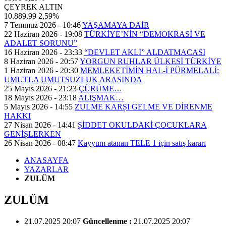
ÇEYREK ALTIN
10.889,99
2,59%
7 Temmuz 2026 - 10:46
YAŞAMAYA DAİR
22 Haziran 2026 - 19:08
TÜRKİYE’NİN “DEMOKRASİ VE
ADALET SORUNU”
16 Haziran 2026 - 23:33
“DEVLET AKLI” ALDATMACASI
8 Haziran 2026 - 20:57
YORGUN RUHLAR ÜLKESİ TÜRKİYE
1 Haziran 2026 - 20:30
MEMLEKETİMİN HAL-İ PÜRMELALİ:
UMUTLA UMUTSUZLUK ARASINDA
25 Mayıs 2026 - 21:23
ÇÜRÜME…
18 Mayıs 2026 - 23:18
ALIŞMAK…
5 Mayıs 2026 - 14:55
ZULME KARȘI GELME VE DİRENME
HAKKI
27 Nisan 2026 - 14:41
ȘİDDET OKULDAKİ ÇOCUKLARA
GENİȘLERKEN
26 Nisan 2026 - 08:47
Kayyum atanan TELE 1 için satış kararı
ANASAYFA
YAZARLAR
ZULÜM
ZULÜM
21.07.2025 20:07
Güncellenme :
21.07.2025 20:07