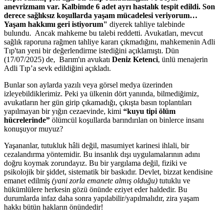
anevrizmam var. Kalbimde 6 adet ayrı hastalık tespit edildi. Son
derece sağlıksız koşullarda yaşam mücadelesi veriyorum…
Yaşam hakkımı geri istiyorum"
diyerek tahliye talebinde
bulundu. Ancak mahkeme bu talebi reddetti. Avukatları, mevcut
sağlık raporuna rağmen tahliye kararı çıkmadığını, mahkemenin Adli
Tıp'tan yeni bir değerlendirme istediğini açıklamıştı. Dün
(17/07/2025) de, Barım'ın avukatı
Deniz Ketenci
, ünlü menajerin
Adli Tıp’a sevk edildiğini açıkladı.
Bunlar son aylarda yazılı veya görsel medya üzerinden
izleyebildiklerimiz. Peki ya ülkenin dört yanında, bilmediğimiz,
avukatların her gün girip çıkamadığı, çıkışta basın toplantıları
yapılmayan bir yığın cezaevinde, kimi
“kuyu tipi ölüm
hücrelerinde”
ölümcül koşullarda barındırılan on binlerce insanı
konuşuyor muyuz?
Yaşananlar, tutukluk hâli değil, masumiyet karinesi ihlali, bir
cezalandırma yöntemidir. Bu insanlık dışı uygulamalarının adını
doğru koymak zorundayız. Bu bir yargılama değil, fiziki ve
psikolojik bir şiddet, sistematik bir baskıdır. Devlet, bizzat kendisine
emanet edilmiş
(yani zorla emanete almış olduğu)
tutuklu ve
hükümlülere herkesin gözü önünde eziyet eder haldedir. Bu
durumlarda infaz daha sonra yapılabilir/yapılmalıdır, zira yaşam
hakkı bütün hakların önündedir!