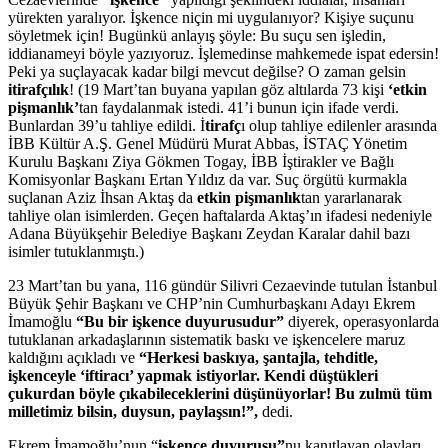
yürekten yaralıyor. İşkence niçin mi uygulanıyor? Kişiye suçunu
söyletmek için! Bugünkü anlayış şöyle: Bu suçu sen işledin,
iddianameyi böyle yazıyoruz. İşlemedinse mahkemede ispat edersin!
Peki ya suçlayacak kadar bilgi mevcut değilse? O zaman gelsin
itirafçılık
! (19 Mart’tan buyana yapılan göz altılarda 73 kişi
‘etkin
pişmanlık’
tan faydalanmak istedi. 41’i bunun için ifade verdi.
Bunlardan 39’u tahliye edildi. İ
tirafç
ı olup tahliye edilenler arasında
İBB Kültür A.Ş. Genel Müdürü Murat Abbas, İSTAÇ Yönetim
Kurulu Başkanı Ziya Gökmen Togay, İBB İştirakler ve Bağlı
Komisyonlar Başkanı Ertan Yıldız da var. Suç örgütü kurmakla
suçlanan Aziz İhsan Aktaş da
etkin pişmanlık
tan yararlanarak
tahliye olan isimlerden. Geçen haftalarda Aktaş’ın ifadesi nedeniyle
Adana Büyükşehir Belediye Başkanı Zeydan Karalar dahil bazı
isimler tutuklanmıştı.)
23 Mart’tan bu yana, 116 gündür Silivri Cezaevinde tutulan İstanbul
Büyük Şehir Başkanı ve CHP’nin Cumhurbaşkanı Adayı Ekrem
İmamoğlu
“Bu bir işkence duyurusudur”
diyerek, operasyonlarda
tutuklanan arkadaşlarının sistematik baskı ve işkencelere maruz
kaldığını açıkladı ve
“Herkesi baskıya, şantajla, tehditle,
işkenceyle ‘iftiracı’ yapmak istiyorlar. Kendi düştükleri
çukurdan böyle çıkabileceklerini düşünüyorlar! Bu zulmü tüm
milletimiz bilsin, duysun, paylaşsın!”,
dedi.
Ekrem İmamoğlu’nun “
işkence duyurusu”
nu kanıtlayan olayları