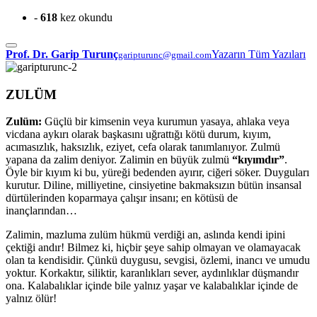
-
618
kez okundu
Prof. Dr. Garip Turunç
Yazarın Tüm Yazıları
garipturunc@gmail.com
ZULÜM
Zulüm:
Güçlü bir kimsenin veya kurumun yasaya, ahlaka veya
vicdana aykırı olarak başkasını uğrattığı kötü durum, kıyım,
acımasızlık, haksızlık, eziyet, cefa olarak tanımlanıyor. Zulmü
yapana da zalim deniyor. Zalimin en büyük zulmü
“kıyımdır”
.
Öyle bir kıyım ki bu, yüreği bedenden ayırır, ciğeri söker. Duyguları
kurutur. Diline, milliyetine, cinsiyetine bakmaksızın bütün insansal
dürtülerinden koparmaya çalışır insanı; en kötüsü de
inançlarından…
Zalimin, mazluma zulüm hükmü verdiği an, aslında kendi ipini
çektiği andır! Bilmez ki, hiçbir şeye sahip olmayan ve olamayacak
olan ta kendisidir. Çünkü duygusu, sevgisi, özlemi, inancı ve umudu
yoktur. Korkaktır, siliktir, karanlıkları sever, aydınlıklar düşmandır
ona. Kalabalıklar içinde bile yalnız yaşar ve kalabalıklar içinde de
yalnız ölür!