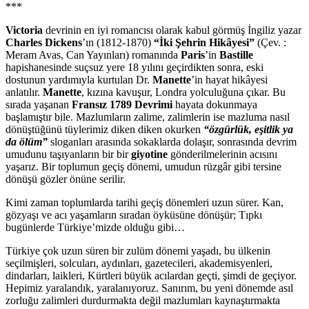
***
Victoria
devrinin en iyi romancısı olarak kabul görmüş İngiliz yazar
Charles Dickens
’ın (1812-1870)
“İki Şehrin Hikâyesi”
(Çev. :
Meram Avas, Can Yayınları) romanında
Paris
’in
Bastille
hapishanesinde suçsuz yere 18 yılını geçirdikten sonra, eski
dostunun yardımıyla kurtulan Dr.
Manette
’in hayat hikâyesi
anlatılır.
Manette
, kızına kavuşur, Londra yolculuğuna çıkar. Bu
sırada yaşanan
Fransız 1789 Devrimi
hayata dokunmaya
başlamıştır bile. Mazlumların zalime, zalimlerin ise mazluma nasıl
dönüştüğünü tüylerimiz diken diken okurken
“özgürlük, eşitlik ya
da ölüm”
sloganları arasında sokaklarda dolaşır, sonrasında devrim
umudunu taşıyanların bir bir
giyotine
gönderilmelerinin acısını
yaşarız. Bir toplumun geçiş dönemi, umudun rüzgâr gibi tersine
dönüşü gözler önüne serilir.
Kimi zaman toplumlarda tarihi geçiş dönemleri uzun sürer. Kan,
gözyaşı ve acı yaşamların sıradan öyküsüne dönüşür; Tıpkı
bugünlerde Türkiye’mizde olduğu gibi…
Türkiye çok uzun süren bir zulüm dönemi yaşadı, bu ülkenin
seçilmişleri, solcuları, aydınları, gazetecileri, akademisyenleri,
dindarları, laikleri, Kürtleri büyük acılardan geçti, şimdi de geçiyor.
Hepimiz yaralandık, yaralanıyoruz. Sanırım, bu yeni dönemde asıl
zorluğu zalimleri durdurmakta değil mazlumları kaynaştırmakta