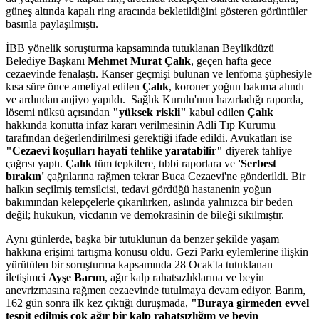
güneş altında kapalı ring aracında bekletildiğini gösteren görüntüler
basınla paylaşılmıştı.
İBB yönelik soruşturma kapsamında tutuklanan Beylikdüzü
Belediye Başkanı
Mehmet Murat Çalık
, geçen hafta gece
cezaevinde fenalaştı. Kanser geçmişi bulunan ve lenfoma şüphesiyle
kısa süre önce ameliyat edilen
Çalık
, koroner yoğun bakıma alındı
ve ardından anjiyo yapıldı. Sağlık Kurulu'nun hazırladığı raporda,
lösemi nüksü açısından
"yüksek riskli"
kabul edilen
Çalık
hakkında konutta infaz kararı verilmesinin Adli Tıp Kurumu
tarafından değerlendirilmesi gerektiği ifade edildi. Avukatları ise
"Cezaevi koşulları hayati tehlike yaratabilir"
diyerek tahliye
çağrısı yaptı.
Çalık
tüm tepkilere, tıbbi raporlara ve
'Serbest
bırakın'
çağrılarına rağmen tekrar Buca Cezaevi'ne gönderildi. Bir
halkın seçilmiş temsilcisi, tedavi gördüğü hastanenin yoğun
bakımından kelepçelerle çıkarılırken, aslında yalınızca bir beden
değil; hukukun, vicdanın ve demokrasinin de bileği sıkılmıştır.
Aynı günlerde, başka bir tutuklunun da benzer şekilde yaşam
hakkına erişimi tartışma konusu oldu. Gezi Parkı eylemlerine ilişkin
yürütülen bir soruşturma kapsamında 28 Ocak'ta tutuklanan
iletişimci
Ayşe Barım
, ağır kalp rahatsızlıklarına ve beyin
anevrizmasına rağmen cezaevinde tutulmaya devam ediyor. Barım,
162 gün sonra ilk kez çıktığı duruşmada,
"Buraya girmeden evvel
tespit edilmiş çok ağır bir kalp rahatsızlığım ve beyin