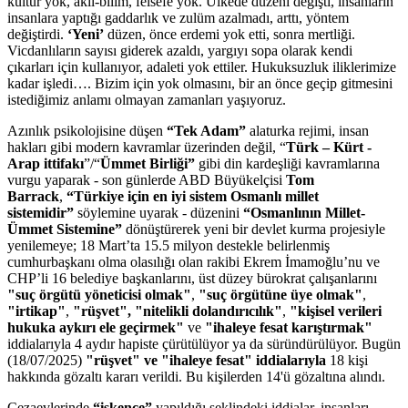
kültür yok, akıl-bilim, felsefe yok. Ülkede düzeni değişti, insanların
insanlara yaptığı gaddarlık ve zulüm azalmadı, arttı, yöntem
değiştirdi.
‘Yeni’
düzen, önce erdemi yok etti, sonra mertliği.
Vicdanlıların sayısı giderek azaldı, yargıyı sopa olarak kendi
çıkarları için kullanıyor, adaleti yok ettiler. Hukuksuzluk iliklerimize
kadar işledi…. Bizim için yok olmasını, bir an önce geçip gitmesini
istediğimiz anlamı olmayan zamanları yaşıyoruz.
Azınlık psikolojisine düşen
“Tek Adam”
alaturka rejimi, insan
hakları gibi modern kavramlar üzerinden değil, “
Türk – Kürt -
Arap ittifakı
”/“
Ümmet Birliği”
gibi din kardeşliği kavramlarına
vurgu yaparak - son günlerde ABD Büyükelçisi
Tom
Barrack
,
“Türkiye için en iyi sistem Osmanlı millet
sistemidir”
söylemine uyarak - düzenini
“Osmanlının Millet-
Ümmet Sistemine”
dönüştürerek yeni bir devlet kurma projesiyle
yenilemeye; 18 Mart’ta 15.5 milyon destekle belirlenmiş
cumhurbaşkanı olma olasılığı olan rakibi Ekrem İmamoğlu’nu ve
CHP’li 16 belediye başkanlarını, üst düzey bürokrat çalışanlarını
"suç örgütü yöneticisi olmak"
,
"suç örgütüne üye olmak"
,
"irtikap"
,
"rüşvet",
"nitelikli dolandırıcılık"
,
"kişisel verileri
hukuka aykırı ele geçirmek"
ve
"ihaleye fesat karıştırmak"
iddialarıyla 4 aydır hapiste çürütülüyor ya da süründürülüyor. Bugün
(18/07/2025)
"rüşvet" ve "ihaleye fesat" iddialarıyla
18 kişi
hakkında gözaltı kararı verildi. Bu kişilerden 14'ü gözaltına alındı.
Cezaevlerinde
“işkence”
yapıldığı şeklindeki iddialar, insanları