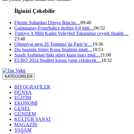
İlginizi Çekebilir
Filenin Sultanları Dünya İkincisi…
09:40
Galatasaray-Fenerbahçe derbisi 0-0 bitti…
06:52
Türkiye A Milli Kadın Voleybol Takımımız çeyrek finalde…
23:48
Olimpiyat ateşi 26 Temmuz’da Paris’te…
19:36
Dış basında Süper Kupa finalinin iptali…
18:53
Suudi Arabistan’daki süper kupa maçı iptal…
21:08
EURO 2024 finalleri kurası yarın çekilecek…
18:32
KATEGORİLER
BİYOGRAFİLER
DÜNYA
EĞİTİM
EKONOMİ
GENEL
GÜNDEM
KÜLTÜR SANAT
MAGAZİN
YAŞAM