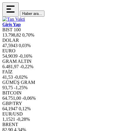
Haber ara...
Giriş Yap
BIST 100
13.798,82
0,70%
DOLAR
47,5943
0,03%
EURO
54,9039
-0,16%
GRAM ALTIN
6.481,97
-0,22%
FAİZ
41,53
-0,02%
GÜMÜŞ GRAM
93,75
-1,25%
BITCOIN
64.751,00
-0,06%
GBP/TRY
64,1947
0,12%
EUR/USD
1,1521
-0,28%
BRENT
82,90
4,34%