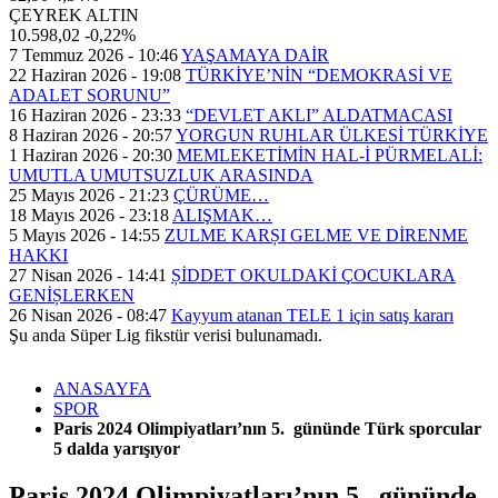
ÇEYREK ALTIN
10.598,02
-0,22%
7 Temmuz 2026 - 10:46
YAŞAMAYA DAİR
22 Haziran 2026 - 19:08
TÜRKİYE’NİN “DEMOKRASİ VE
ADALET SORUNU”
16 Haziran 2026 - 23:33
“DEVLET AKLI” ALDATMACASI
8 Haziran 2026 - 20:57
YORGUN RUHLAR ÜLKESİ TÜRKİYE
1 Haziran 2026 - 20:30
MEMLEKETİMİN HAL-İ PÜRMELALİ:
UMUTLA UMUTSUZLUK ARASINDA
25 Mayıs 2026 - 21:23
ÇÜRÜME…
18 Mayıs 2026 - 23:18
ALIŞMAK…
5 Mayıs 2026 - 14:55
ZULME KARȘI GELME VE DİRENME
HAKKI
27 Nisan 2026 - 14:41
ȘİDDET OKULDAKİ ÇOCUKLARA
GENİȘLERKEN
26 Nisan 2026 - 08:47
Kayyum atanan TELE 1 için satış kararı
Şu anda Süper Lig fikstür verisi bulunamadı.
ANASAYFA
SPOR
Paris 2024 Olimpiyatları’nın 5. gününde Türk sporcular
5 dalda yarışıyor
Paris 2024 Olimpiyatları’nın 5. gününde