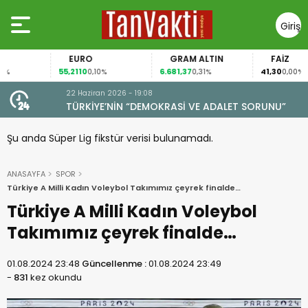
Giriş
Yap
EURO
GRAM ALTIN
FAİZ
55,2110
6.681,37
41,30
0,10%
0,31%
0,00%
22 Haziran 2026 - 19:08
TÜRKİYE’NİN “DEMOKRASİ VE ADALET SORUNU”
Şu anda Süper Lig fikstür verisi bulunamadı.
ANASAYFA
SPOR
Türkiye A Milli Kadın Voleybol Takımımız çeyrek finalde…
Türkiye A Milli Kadın Voleybol
Takımımız çeyrek finalde…
01.08.2024 23:48
Güncellenme :
01.08.2024 23:49
-
831
kez okundu