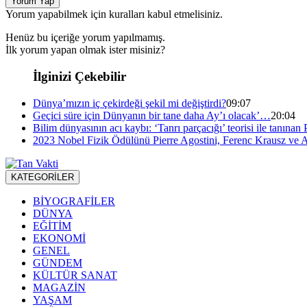
Yorum Yap
Yorum yapabilmek için kuralları kabul etmelisiniz.
Henüz bu içeriğe yorum yapılmamış.
İlk yorum yapan olmak ister misiniz?
İlginizi Çekebilir
Dünya’mızın iç çekirdeği şekil mi değiştirdi?
09:07
Geçici süre için Dünyanın bir tane daha Ay’ı olacak’…
20:04
Bilim dünyasının acı kaybı: ‘Tanrı parçacığı’ teorisi ile tanına
2023 Nobel Fizik Ödülünü Pierre Agostini, Ferenc Krausz ve A
KATEGORİLER
BİYOGRAFİLER
DÜNYA
EĞİTİM
EKONOMİ
GENEL
GÜNDEM
KÜLTÜR SANAT
MAGAZİN
YAŞAM