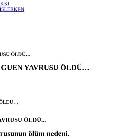
AKKI
İȘLERKEN
RUSU ÖLDÜ…
ENGUEN YAVRUSU ÖLDÜ…
VRUSU ÖLDÜ...
vrusunun ölüm nedeni.