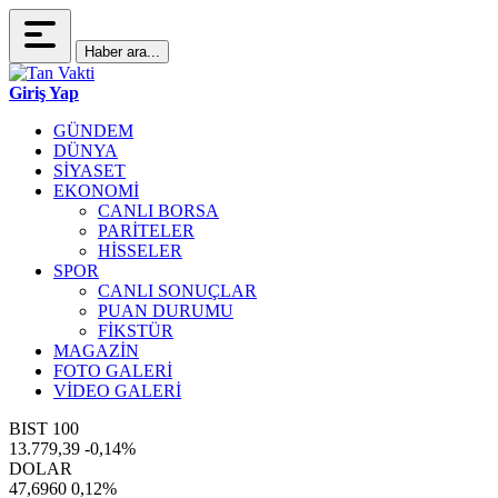
Haber ara...
Giriş Yap
GÜNDEM
DÜNYA
SİYASET
EKONOMİ
CANLI BORSA
PARİTELER
HİSSELER
SPOR
CANLI SONUÇLAR
PUAN DURUMU
FİKSTÜR
MAGAZİN
FOTO GALERİ
VİDEO GALERİ
BIST 100
13.779,39
-0,14%
DOLAR
47,6960
0,12%