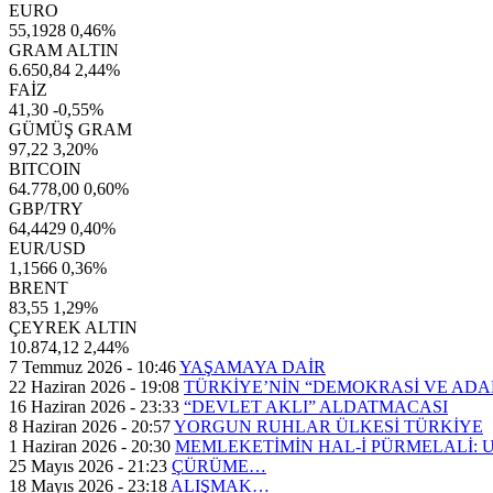
EURO
55,1928
0,46%
GRAM ALTIN
6.650,84
2,44%
FAİZ
41,30
-0,55%
GÜMÜŞ GRAM
97,22
3,20%
BITCOIN
64.778,00
0,60%
GBP/TRY
64,4429
0,40%
EUR/USD
1,1566
0,36%
BRENT
83,55
1,29%
ÇEYREK ALTIN
10.874,12
2,44%
7 Temmuz 2026 - 10:46
YAŞAMAYA DAİR
22 Haziran 2026 - 19:08
TÜRKİYE’NİN “DEMOKRASİ VE AD
16 Haziran 2026 - 23:33
“DEVLET AKLI” ALDATMACASI
8 Haziran 2026 - 20:57
YORGUN RUHLAR ÜLKESİ TÜRKİYE
1 Haziran 2026 - 20:30
MEMLEKETİMİN HAL-İ PÜRMELALİ:
25 Mayıs 2026 - 21:23
ÇÜRÜME…
18 Mayıs 2026 - 23:18
ALIŞMAK…