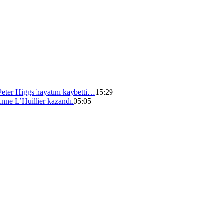
n Peter Higgs hayatını kaybetti…
15:29
nne L’Huillier kazandı.
05:05