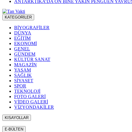
ANTARKTİKA’DA ON BİNE YAKIN PENGUEN YAVR
KATEGORİLER
BİYOGRAFİLER
DÜNYA
EĞİTİM
EKONOMİ
GENEL
GÜNDEM
KÜLTÜR SANAT
MAGAZİN
YAŞAM
SAĞLIK
SİYASET
SPOR
TEKNOLOJİ
FOTO GALERİ
VİDEO GALERİ
VİZYONDAKİLER
KISAYOLLAR
Menü seçimi yapın. WP-ADMIN → Görünüm → Menüler sayfasından 
E-BÜLTEN