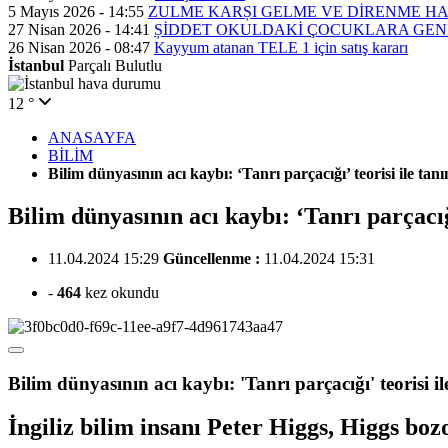
5 Mayıs 2026 - 14:55
ZULME KARȘI GELME VE DİRENME H
27 Nisan 2026 - 14:41
ȘİDDET OKULDAKİ ÇOCUKLARA GEN
26 Nisan 2026 - 08:47
Kayyum atanan TELE 1 için satış kararı
İstanbul
Parçalı Bulutlu
12 °
ANASAYFA
BİLİM
Bilim dünyasının acı kaybı: ‘Tanrı parçacığı’ teorisi ile ta
Bilim dünyasının acı kaybı: ‘Tanrı parçacığ
11.04.2024 15:29
Güncellenme :
11.04.2024 15:31
-
464
kez okundu
Bilim dünyasının acı kaybı: 'Tanrı parçacığı' teorisi i
İngiliz bilim insanı Peter Higgs, Higgs boz