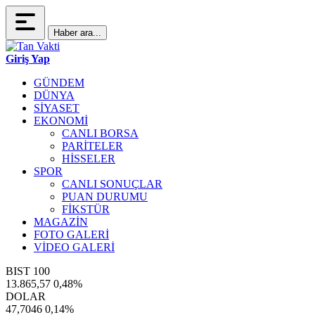
Haber ara...
Giriş Yap
GÜNDEM
DÜNYA
SİYASET
EKONOMİ
CANLI BORSA
PARİTELER
HİSSELER
SPOR
CANLI SONUÇLAR
PUAN DURUMU
FİKSTÜR
MAGAZİN
FOTO GALERİ
VİDEO GALERİ
BIST 100
13.865,57
0,48%
DOLAR
47,7046
0,14%