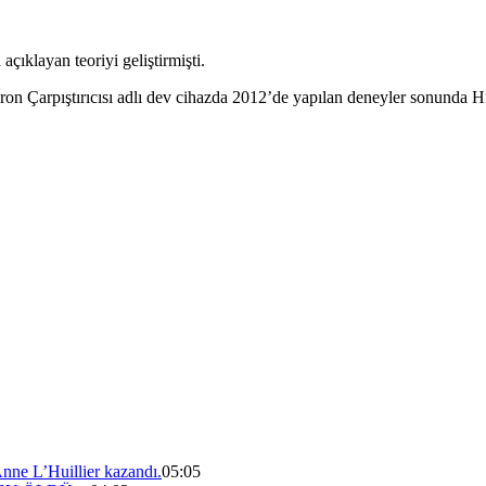
açıklayan teoriyi geliştirmişti.
n Çarpıştırıcısı adlı dev cihazda 2012’de yapılan deneyler sonunda Hi
nne L’Huillier kazandı.
05:05