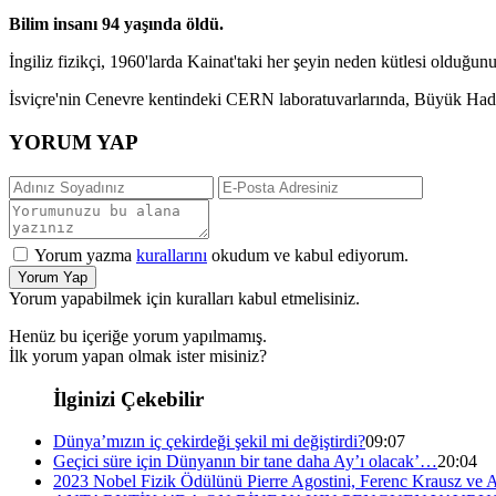
Bilim insanı 94 yaşında öldü.
İngiliz fizikçi, 1960'larda Kainat'taki her şeyin neden kütlesi olduğunu 
İsviçre'nin Cenevre kentindeki CERN laboratuvarlarında, Büyük Hadro
YORUM YAP
Yorum yazma
kurallarını
okudum ve kabul ediyorum.
Yorum Yap
Yorum yapabilmek için kuralları kabul etmelisiniz.
Henüz bu içeriğe yorum yapılmamış.
İlk yorum yapan olmak ister misiniz?
İlginizi Çekebilir
Dünya’mızın iç çekirdeği şekil mi değiştirdi?
09:07
Geçici süre için Dünyanın bir tane daha Ay’ı olacak’…
20:04
2023 Nobel Fizik Ödülünü Pierre Agostini, Ferenc Krausz ve A