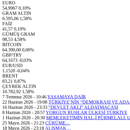
EURO
54,9967
0,10%
GRAM ALTIN
6.595,06
1,58%
FAİZ
41,57
0,10%
GÜMÜŞ GRAM
98,53
4,58%
BITCOIN
64.390,00
0,00%
GBP/TRY
64,1673
-0,03%
EUR/USD
1,1520
-0,04%
BRENT
83,21
0,87%
ÇEYREK ALTIN
10.782,92
1,58%
7 Temmuz 2026 - 10:46
YAŞAMAYA DAİR
22 Haziran 2026 - 19:08
TÜRKİYE’NİN “DEMOKRASİ VE AD
16 Haziran 2026 - 23:33
“DEVLET AKLI” ALDATMACASI
8 Haziran 2026 - 20:57
YORGUN RUHLAR ÜLKESİ TÜRKİYE
1 Haziran 2026 - 20:30
MEMLEKETİMİN HAL-İ PÜRMELALİ:
25 Mayıs 2026 - 21:23
ÇÜRÜME…
18 Mayıs 2026 - 23:18
ALIŞMAK…