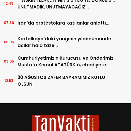
“ASRIN FELAKETİ”NİN 3’ÜNCÜ YIL DÖNÜMÜ…
12:49
UNUTMADIK, UNUTMAYACAĞIZ…
İran’da protestolara katılanlar anlattı…
07:30
Kartalkaya’daki yangının yıldönümünde
08:05
acılar hala taze…
Cumhuriyetimizin Kurucusu ve Önderimiz
09:05
Mustafa Kemal ATATÜRK´ü, ebediyete
intikalinin 87. Yılında saygıyla anıyoruz.
30 AĞUSTOS ZAFER BAYRAMIMIZ KUTLU
12:53
OLSUN