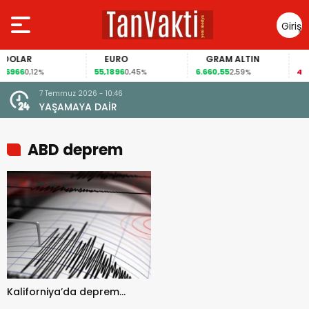
Giriş
Yap
OLAR
EURO
GRAM ALTIN
FA
6966
55,1896
6.660,55
41,30
0,12%
0,45%
2,59%
7 Temmuz 2026 - 10:46
YAŞAMAYA DAİR
ABD deprem
Kaliforniya’da deprem…