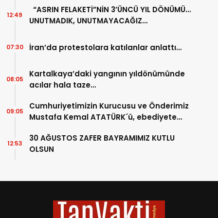
“ASRIN FELAKETİ”NİN 3’ÜNCÜ YIL DÖNÜMÜ…
12:49
UNUTMADIK, UNUTMAYACAĞIZ…
İran’da protestolara katılanlar anlattı…
07:30
Kartalkaya’daki yangının yıldönümünde
08:05
acılar hala taze…
Cumhuriyetimizin Kurucusu ve Önderimiz
09:05
Mustafa Kemal ATATÜRK´ü, ebediyete
intikalinin 87. Yılında saygıyla anıyoruz.
30 AĞUSTOS ZAFER BAYRAMIMIZ KUTLU
12:53
OLSUN