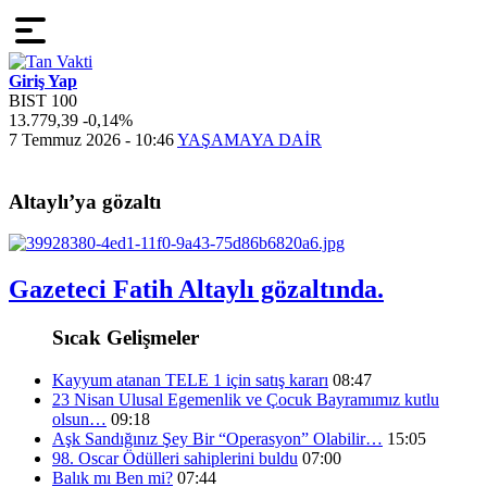
Giriş Yap
BIST 100
13.779,39
-0,14%
4
7 Temmuz 2026 - 10:46
YAŞAMAYA DAİR
2
Altaylı’ya gözaltı
Gazeteci Fatih Altaylı gözaltında.
Sıcak Gelişmeler
Kayyum atanan TELE 1 için satış kararı
08:47
23 Nisan Ulusal Egemenlik ve Çocuk Bayramımız kutlu
olsun…
09:18
Aşk Sandığınız Şey Bir “Operasyon” Olabilir…
15:05
98. Oscar Ödülleri sahiplerini buldu
07:00
Balık mı Ben mi?
07:44