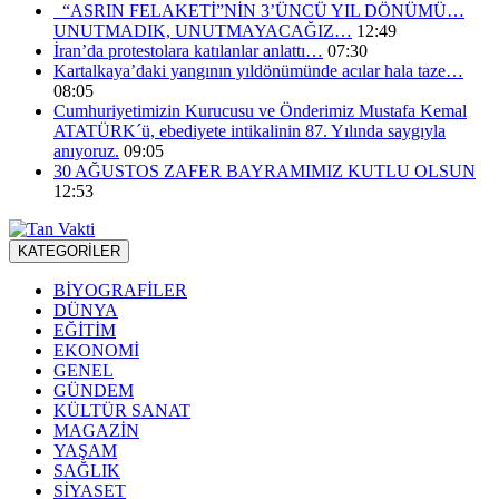
“ASRIN FELAKETİ”NİN 3’ÜNCÜ YIL DÖNÜMÜ…
UNUTMADIK, UNUTMAYACAĞIZ…
12:49
İran’da protestolara katılanlar anlattı…
07:30
Kartalkaya’daki yangının yıldönümünde acılar hala taze…
08:05
Cumhuriyetimizin Kurucusu ve Önderimiz Mustafa Kemal
ATATÜRK´ü, ebediyete intikalinin 87. Yılında saygıyla
anıyoruz.
09:05
30 AĞUSTOS ZAFER BAYRAMIMIZ KUTLU OLSUN
12:53
KATEGORİLER
BİYOGRAFİLER
DÜNYA
EĞİTİM
EKONOMİ
GENEL
GÜNDEM
KÜLTÜR SANAT
MAGAZİN
YAŞAM
SAĞLIK
SİYASET