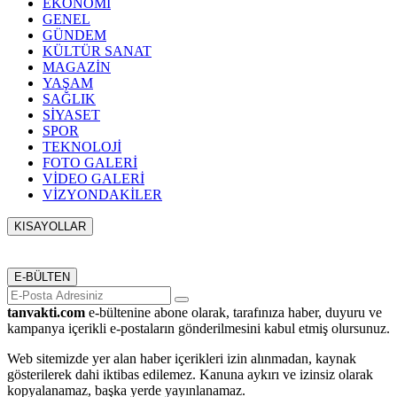
EKONOMİ
GENEL
GÜNDEM
KÜLTÜR SANAT
MAGAZİN
YAŞAM
SAĞLIK
SİYASET
SPOR
TEKNOLOJİ
FOTO GALERİ
VİDEO GALERİ
VİZYONDAKİLER
KISAYOLLAR
Menü seçimi yapın. WP-ADMIN → Görünüm → Menüler
sayfasından menü eşleştirmesi yapınız.
E-BÜLTEN
tanvakti.com
e-bültenine abone olarak, tarafınıza haber, duyuru ve
kampanya içerikli e-postaların gönderilmesini kabul etmiş olursunuz.
Web sitemizde yer alan haber içerikleri izin alınmadan, kaynak
gösterilerek dahi iktibas edilemez. Kanuna aykırı ve izinsiz olarak
kopyalanamaz, başka yerde yayınlanamaz.