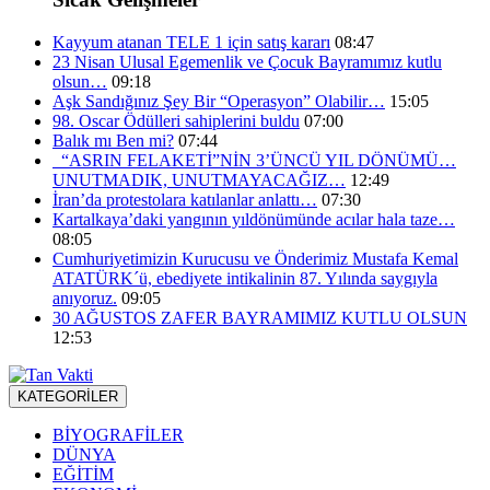
Kayyum atanan TELE 1 için satış kararı
08:47
23 Nisan Ulusal Egemenlik ve Çocuk Bayramımız kutlu
olsun…
09:18
Aşk Sandığınız Şey Bir “Operasyon” Olabilir…
15:05
98. Oscar Ödülleri sahiplerini buldu
07:00
Balık mı Ben mi?
07:44
“ASRIN FELAKETİ”NİN 3’ÜNCÜ YIL DÖNÜMÜ…
UNUTMADIK, UNUTMAYACAĞIZ…
12:49
İran’da protestolara katılanlar anlattı…
07:30
Kartalkaya’daki yangının yıldönümünde acılar hala taze…
08:05
Cumhuriyetimizin Kurucusu ve Önderimiz Mustafa Kemal
ATATÜRK´ü, ebediyete intikalinin 87. Yılında saygıyla
anıyoruz.
09:05
30 AĞUSTOS ZAFER BAYRAMIMIZ KUTLU OLSUN
12:53
KATEGORİLER
BİYOGRAFİLER
DÜNYA
EĞİTİM