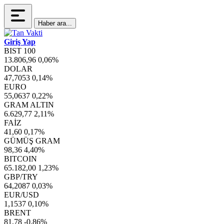
Haber ara...
Giriş Yap
BIST 100
13.806,96
0,06%
DOLAR
47,7053
0,14%
EURO
55,0637
0,22%
GRAM ALTIN
6.629,77
2,11%
FAİZ
41,60
0,17%
GÜMÜŞ GRAM
98,36
4,40%
BITCOIN
65.182,00
1,23%
GBP/TRY
64,2087
0,03%
EUR/USD
1,1537
0,10%
BRENT
81,78
-0,86%