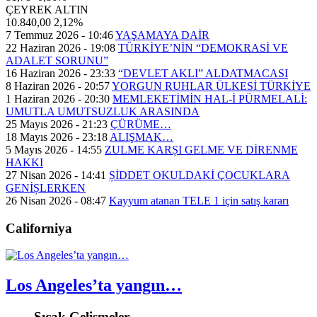
ÇEYREK ALTIN
10.840,00
2,12%
7 Temmuz 2026 - 10:46
YAŞAMAYA DAİR
22 Haziran 2026 - 19:08
TÜRKİYE’NİN “DEMOKRASİ VE
ADALET SORUNU”
16 Haziran 2026 - 23:33
“DEVLET AKLI” ALDATMACASI
8 Haziran 2026 - 20:57
YORGUN RUHLAR ÜLKESİ TÜRKİYE
1 Haziran 2026 - 20:30
MEMLEKETİMİN HAL-İ PÜRMELALİ:
UMUTLA UMUTSUZLUK ARASINDA
25 Mayıs 2026 - 21:23
ÇÜRÜME…
18 Mayıs 2026 - 23:18
ALIŞMAK…
5 Mayıs 2026 - 14:55
ZULME KARȘI GELME VE DİRENME
HAKKI
27 Nisan 2026 - 14:41
ȘİDDET OKULDAKİ ÇOCUKLARA
GENİȘLERKEN
26 Nisan 2026 - 08:47
Kayyum atanan TELE 1 için satış kararı
Californiya
Los Angeles’ta yangın…
Sıcak Gelişmeler