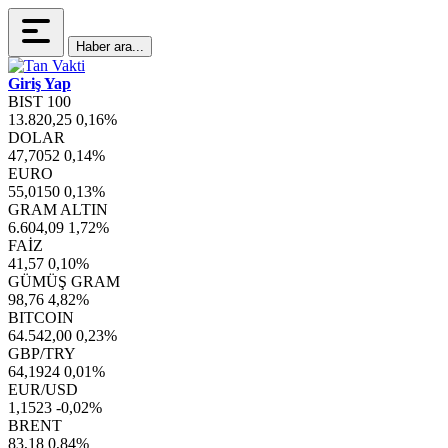
Haber ara...
Giriş Yap
BIST 100
13.820,25
0,16%
DOLAR
47,7052
0,14%
EURO
55,0150
0,13%
GRAM ALTIN
6.604,09
1,72%
FAİZ
41,57
0,10%
GÜMÜŞ GRAM
98,76
4,82%
BITCOIN
64.542,00
0,23%
GBP/TRY
64,1924
0,01%
EUR/USD
1,1523
-0,02%
BRENT
83,18
0,84%