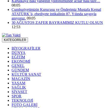
Kartalkaya’daki yangının yıldönümünde acılar hala taze…
08:05
Cumhuriyetimizin Kurucusu ve Önderimiz Mustafa Kemal
ATATÜRK´ü, ebediyete intikalinin 87. Yılında saygıyla
anıyoruz.
09:05
30 AĞUSTOS ZAFER BAYRAMIMIZ KUTLU OLSUN
12:53
KATEGORİLER
BİYOGRAFİLER
DÜNYA
EĞİTİM
EKONOMİ
GENEL
GÜNDEM
KÜLTÜR SANAT
MAGAZİN
YAŞAM
SAĞLIK
SİYASET
SPOR
TEKNOLOJİ
FOTO GALERİ