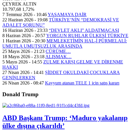
ÇEYREK ALTIN
10.797,68
1,72%
7 Temmuz 2026 - 10:46
YAŞAMAYA DAİR
22 Haziran 2026 - 19:08
TÜRKİYE’NİN “DEMOKRASİ VE
ADALET SORUNU”
16 Haziran 2026 - 23:33
“DEVLET AKLI” ALDATMACASI
8 Haziran 2026 - 20:57
YORGUN RUHLAR ÜLKESİ TÜRKİYE
1 Haziran 2026 - 20:30
MEMLEKETİMİN HAL-İ PÜRMELALİ:
UMUTLA UMUTSUZLUK ARASINDA
25 Mayıs 2026 - 21:23
ÇÜRÜME…
18 Mayıs 2026 - 23:18
ALIŞMAK…
5 Mayıs 2026 - 14:55
ZULME KARȘI GELME VE DİRENME
HAKKI
27 Nisan 2026 - 14:41
ȘİDDET OKULDAKİ ÇOCUKLARA
GENİȘLERKEN
26 Nisan 2026 - 08:47
Kayyum atanan TELE 1 için satış kararı
Donald Trump
ABD Başkanı Trump: ‘Maduro yakalanıp
ülke dışına çıkarıldı’