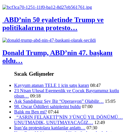
ABD’nin 50 eyaletinde Trump ve
politikalarına protesto…
Donald Trump, ABD’nin 47. başkanı
oldu…
Sıcak Gelişmeler
Kayyum atanan TELE 1 için satış kararı
08:47
23 Nisan Ulusal Egemenlik ve Çocuk Bayramımız kutlu
olsun…
09:18
Aşk Sandığınız Şey Bir “Operasyon” Olabilir…
15:05
98. Oscar Ödülleri sahiplerini buldu
07:00
Balık mı Ben mi?
07:44
“ASRIN FELAKETİ”NİN 3’ÜNCÜ YIL DÖNÜMÜ…
UNUTMADIK, UNUTMAYACAĞIZ…
12:49
İran’da protestolara katılanlar anlattı…
07:30