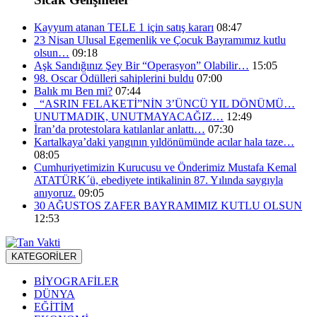
Kayyum atanan TELE 1 için satış kararı
08:47
23 Nisan Ulusal Egemenlik ve Çocuk Bayramımız kutlu
olsun…
09:18
Aşk Sandığınız Şey Bir “Operasyon” Olabilir…
15:05
98. Oscar Ödülleri sahiplerini buldu
07:00
Balık mı Ben mi?
07:44
“ASRIN FELAKETİ”NİN 3’ÜNCÜ YIL DÖNÜMÜ…
UNUTMADIK, UNUTMAYACAĞIZ…
12:49
İran’da protestolara katılanlar anlattı…
07:30
Kartalkaya’daki yangının yıldönümünde acılar hala taze…
08:05
Cumhuriyetimizin Kurucusu ve Önderimiz Mustafa Kemal
ATATÜRK´ü, ebediyete intikalinin 87. Yılında saygıyla
anıyoruz.
09:05
30 AĞUSTOS ZAFER BAYRAMIMIZ KUTLU OLSUN
12:53
KATEGORİLER
BİYOGRAFİLER
DÜNYA
EĞİTİM