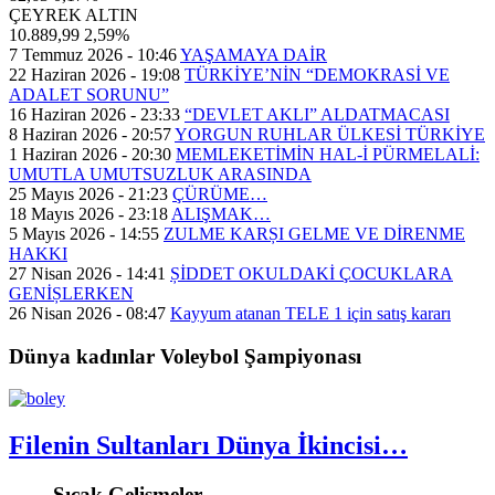
ÇEYREK ALTIN
10.889,99
2,59%
7 Temmuz 2026 - 10:46
YAŞAMAYA DAİR
22 Haziran 2026 - 19:08
TÜRKİYE’NİN “DEMOKRASİ VE
ADALET SORUNU”
16 Haziran 2026 - 23:33
“DEVLET AKLI” ALDATMACASI
8 Haziran 2026 - 20:57
YORGUN RUHLAR ÜLKESİ TÜRKİYE
1 Haziran 2026 - 20:30
MEMLEKETİMİN HAL-İ PÜRMELALİ:
UMUTLA UMUTSUZLUK ARASINDA
25 Mayıs 2026 - 21:23
ÇÜRÜME…
18 Mayıs 2026 - 23:18
ALIŞMAK…
5 Mayıs 2026 - 14:55
ZULME KARȘI GELME VE DİRENME
HAKKI
27 Nisan 2026 - 14:41
ȘİDDET OKULDAKİ ÇOCUKLARA
GENİȘLERKEN
26 Nisan 2026 - 08:47
Kayyum atanan TELE 1 için satış kararı
Dünya kadınlar Voleybol Şampiyonası
Filenin Sultanları Dünya İkincisi…
Sıcak Gelişmeler