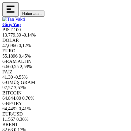
Haber ara...
Giriş Yap
BIST 100
13.779,39
-0,14%
DOLAR
47,6966
0,12%
EURO
55,1896
0,45%
GRAM ALTIN
6.660,55
2,59%
FAİZ
41,30
-0,55%
GÜMÜŞ GRAM
97,57
3,57%
BITCOIN
64.844,00
0,70%
GBP/TRY
64,4492
0,41%
EUR/USD
1,1567
0,36%
BRENT
82,63
0,17%