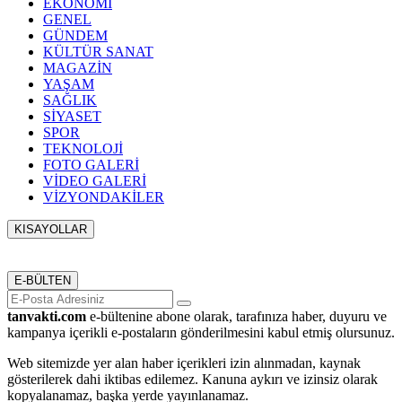
EKONOMİ
GENEL
GÜNDEM
KÜLTÜR SANAT
MAGAZİN
YAŞAM
SAĞLIK
SİYASET
SPOR
TEKNOLOJİ
FOTO GALERİ
VİDEO GALERİ
VİZYONDAKİLER
KISAYOLLAR
Menü seçimi yapın. WP-ADMIN → Görünüm → Menüler
sayfasından menü eşleştirmesi yapınız.
E-BÜLTEN
tanvakti.com
e-bültenine abone olarak, tarafınıza haber, duyuru ve
kampanya içerikli e-postaların gönderilmesini kabul etmiş olursunuz.
Web sitemizde yer alan haber içerikleri izin alınmadan, kaynak
gösterilerek dahi iktibas edilemez. Kanuna aykırı ve izinsiz olarak
kopyalanamaz, başka yerde yayınlanamaz.