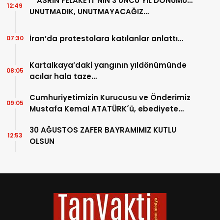
“ASRIN FELAKETİ”NİN 3’ÜNCÜ YIL DÖNÜMÜ…
12:49
UNUTMADIK, UNUTMAYACAĞIZ…
İran’da protestolara katılanlar anlattı…
07:30
Kartalkaya’daki yangının yıldönümünde
08:05
acılar hala taze…
Cumhuriyetimizin Kurucusu ve Önderimiz
09:05
Mustafa Kemal ATATÜRK´ü, ebediyete
intikalinin 87. Yılında saygıyla anıyoruz.
30 AĞUSTOS ZAFER BAYRAMIMIZ KUTLU
12:53
OLSUN