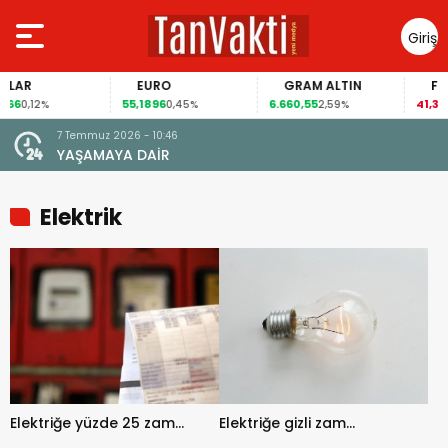
Giriş
Yap
AR
EURO
GRAM ALTIN
FAİZ
6
55,1896
6.660,55
41,30
0,12%
0,45%
2,59%
-0,
7 Temmuz 2026 - 10:46
22 Ha
YAŞAMAYA DAİR
TÜR
Elektrik
Elektriğe yüzde 25 zam…
Elektriğe gizli zam…