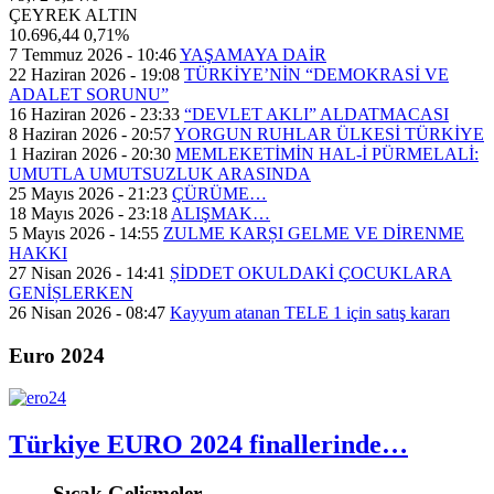
ÇEYREK ALTIN
10.696,44
0,71%
7 Temmuz 2026 - 10:46
YAŞAMAYA DAİR
22 Haziran 2026 - 19:08
TÜRKİYE’NİN “DEMOKRASİ VE
ADALET SORUNU”
16 Haziran 2026 - 23:33
“DEVLET AKLI” ALDATMACASI
8 Haziran 2026 - 20:57
YORGUN RUHLAR ÜLKESİ TÜRKİYE
1 Haziran 2026 - 20:30
MEMLEKETİMİN HAL-İ PÜRMELALİ:
UMUTLA UMUTSUZLUK ARASINDA
25 Mayıs 2026 - 21:23
ÇÜRÜME…
18 Mayıs 2026 - 23:18
ALIŞMAK…
5 Mayıs 2026 - 14:55
ZULME KARȘI GELME VE DİRENME
HAKKI
27 Nisan 2026 - 14:41
ȘİDDET OKULDAKİ ÇOCUKLARA
GENİȘLERKEN
26 Nisan 2026 - 08:47
Kayyum atanan TELE 1 için satış kararı
Euro 2024
Türkiye EURO 2024 finallerinde…
Sıcak Gelişmeler