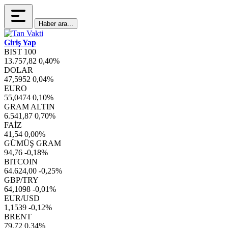
Haber ara...
Giriş Yap
BIST 100
13.757,82
0,40%
DOLAR
47,5952
0,04%
EURO
55,0474
0,10%
GRAM ALTIN
6.541,87
0,70%
FAİZ
41,54
0,00%
GÜMÜŞ GRAM
94,76
-0,18%
BITCOIN
64.624,00
-0,25%
GBP/TRY
64,1098
-0,01%
EUR/USD
1,1539
-0,12%
BRENT
79,72
0,34%