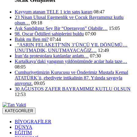
Kayyum atanan TELE 1 için satış kararı
08:47
23 Nisan Ulusal Egemenlik ve Çocuk Bayramımız kutlu
olsun…
09:18
Aşk Sandığınız Şey Bir “Operasyon” Olabilir…
15:05
98. Oscar Ödülleri sahiplerini buldu
07:00
Balık mı Ben mi?
07:44
“ASRIN FELAKETİ”NİN 3’ÜNCÜ YIL DÖNÜMÜ…
UNUTMADIK, UNUTMAYACAĞIZ…
12:49
İran’da protestolara katılanlar anlattı…
07:30
Kartalkaya’daki yangının yıldönümünde acılar hala taze…
08:05
Cumhuriyetimizin Kurucusu ve Önderimiz Mustafa Kemal
ATATÜRK´ü, ebediyete intikalinin 87. Yılında saygıyla
anıyoruz.
09:05
30 AĞUSTOS ZAFER BAYRAMIMIZ KUTLU OLSUN
12:53
KATEGORİLER
BİYOGRAFİLER
DÜNYA
EĞİTİM