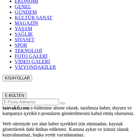
EKONOMİ
GENEL
GÜNDEM
KÜLTÜR SANAT
MAGAZİN
YAŞAM
SAĞLIK
SİYASET
SPOR
TEKNOLOJİ
FOTO GALERİ
VİDEO GALERİ
VİZYONDAKİLER
KISAYOLLAR
Menü seçimi yapın. WP-ADMIN → Görünüm → Menüler
sayfasından menü eşleştirmesi yapınız.
E-BÜLTEN
tanvakti.com
e-bültenine abone olarak, tarafınıza haber, duyuru ve
kampanya içerikli e-postaların gönderilmesini kabul etmiş olursunuz.
Web sitemizde yer alan haber içerikleri izin alınmadan, kaynak
gösterilerek dahi iktibas edilemez. Kanuna aykırı ve izinsiz olarak
kopyalanamaz, başka yerde yayınlanamaz.