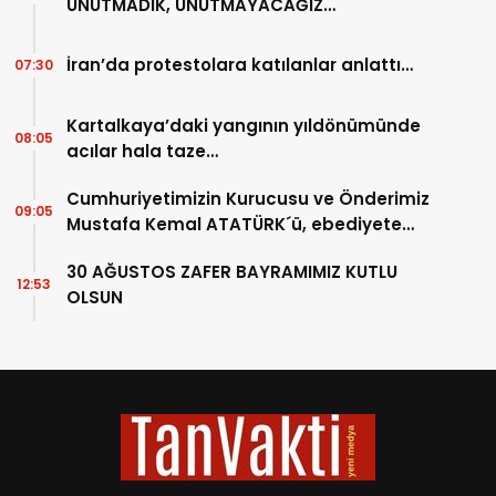
UNUTMADIK, UNUTMAYACAĞIZ…
İran’da protestolara katılanlar anlattı…
07:30
Kartalkaya’daki yangının yıldönümünde
08:05
acılar hala taze…
Cumhuriyetimizin Kurucusu ve Önderimiz
09:05
Mustafa Kemal ATATÜRK´ü, ebediyete
intikalinin 87. Yılında saygıyla anıyoruz.
30 AĞUSTOS ZAFER BAYRAMIMIZ KUTLU
12:53
OLSUN