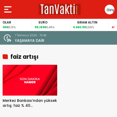
Giriş
Yap
OLAR
EURO
GRAM ALTIN
FAİ
966
55,1896
6.660,55
41,30
0,12%
0,45%
2,59%
7 Temmuz 2026 - 10:46
YAŞAMAYA DAİR
faiz artışı
Merkez Bankası’ndan yüksek
artış; faiz % 40…