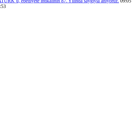
RK´ü, ebediyete intikalinin 87. Yılında saygıyla anıyoruz.
09:05
:53
menü eşleştirmesi yapınız.