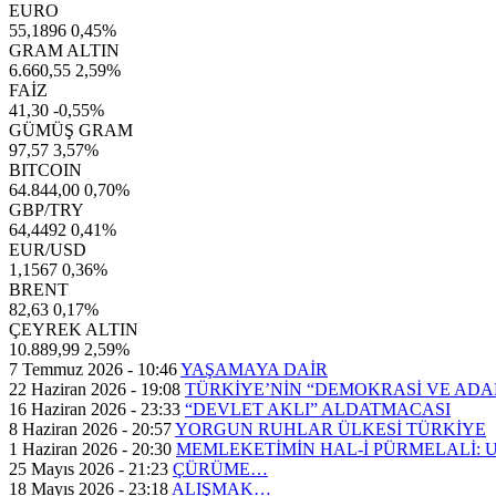
EURO
55,1896
0,45%
GRAM ALTIN
6.660,55
2,59%
FAİZ
41,30
-0,55%
GÜMÜŞ GRAM
97,57
3,57%
BITCOIN
64.844,00
0,70%
GBP/TRY
64,4492
0,41%
EUR/USD
1,1567
0,36%
BRENT
82,63
0,17%
ÇEYREK ALTIN
10.889,99
2,59%
7 Temmuz 2026 - 10:46
YAŞAMAYA DAİR
22 Haziran 2026 - 19:08
TÜRKİYE’NİN “DEMOKRASİ VE AD
16 Haziran 2026 - 23:33
“DEVLET AKLI” ALDATMACASI
8 Haziran 2026 - 20:57
YORGUN RUHLAR ÜLKESİ TÜRKİYE
1 Haziran 2026 - 20:30
MEMLEKETİMİN HAL-İ PÜRMELALİ:
25 Mayıs 2026 - 21:23
ÇÜRÜME…
18 Mayıs 2026 - 23:18
ALIŞMAK…