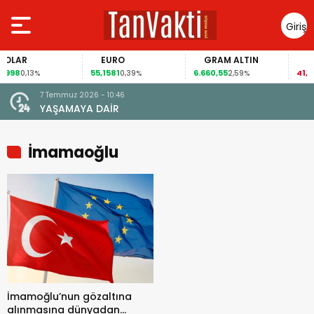
Giriş
Yap
LAR
EURO
GRAM ALTIN
FAİ
98
55,1581
6.660,55
41,30
0,13%
0,39%
2,59%
-
7 Temmuz 2026 - 10:46
YAŞAMAYA DAİR
İmamaoğlu
İmamoğlu’nun gözaltına
alınmasına dünyadan