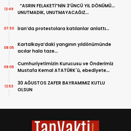
“ASRIN FELAKETİ”NİN 3’ÜNCÜ YIL DÖNÜMÜ…
12:49
UNUTMADIK, UNUTMAYACAĞIZ…
İran’da protestolara katılanlar anlattı…
07:30
Kartalkaya’daki yangının yıldönümünde
08:05
acılar hala taze…
Cumhuriyetimizin Kurucusu ve Önderimiz
09:05
Mustafa Kemal ATATÜRK´ü, ebediyete
intikalinin 87. Yılında saygıyla anıyoruz.
30 AĞUSTOS ZAFER BAYRAMIMIZ KUTLU
12:53
OLSUN