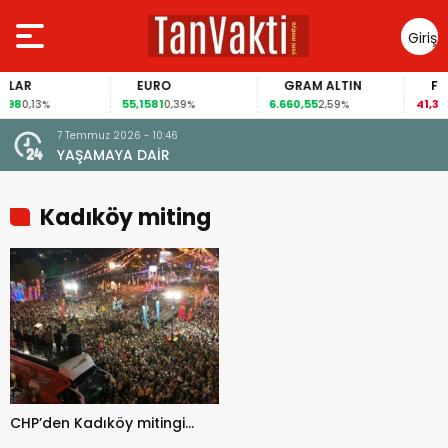
Giriş
Yap
LAR
EURO
GRAM ALTIN
FAİZ
98
55,1581
6.660,55
41,30
0,13%
0,39%
2,59%
-0
7 Temmuz 2026 - 10:46
YAŞAMAYA DAİR
Kadıköy miting
CHP’den Kadıköy mitingi…