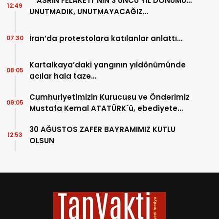
“ASRIN FELAKETİ”NİN 3’ÜNCÜ YIL DÖNÜMÜ…
12:49
UNUTMADIK, UNUTMAYACAĞIZ…
İran’da protestolara katılanlar anlattı…
07:30
Kartalkaya’daki yangının yıldönümünde
08:05
acılar hala taze…
Cumhuriyetimizin Kurucusu ve Önderimiz
09:05
Mustafa Kemal ATATÜRK´ü, ebediyete
intikalinin 87. Yılında saygıyla anıyoruz.
30 AĞUSTOS ZAFER BAYRAMIMIZ KUTLU
12:53
OLSUN