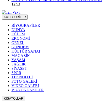
12:53
KATEGORİLER
BİYOGRAFİLER
DÜNYA
EĞİTİM
EKONOMİ
GENEL
GÜNDEM
KÜLTÜR SANAT
MAGAZİN
YAŞAM
SAĞLIK
SİYASET
SPOR
TEKNOLOJİ
FOTO GALERİ
VİDEO GALERİ
VİZYONDAKİLER
KISAYOLLAR
Menü seçimi yapın. WP-ADMIN → Görünüm → Menüler