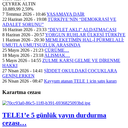
ÇEYREK ALTIN
10.889,99
2,59%
7 Temmuz 2026 - 10:46
YAŞAMAYA DAİR
22 Haziran 2026 - 19:08
TÜRKİYE’NİN “DEMOKRASİ VE
ADALET SORUNU”
16 Haziran 2026 - 23:33
“DEVLET AKLI” ALDATMACASI
8 Haziran 2026 - 20:57
YORGUN RUHLAR ÜLKESİ TÜRKİYE
1 Haziran 2026 - 20:30
MEMLEKETİMİN HAL-İ PÜRMELALİ:
UMUTLA UMUTSUZLUK ARASINDA
25 Mayıs 2026 - 21:23
ÇÜRÜME…
18 Mayıs 2026 - 23:18
ALIŞMAK…
5 Mayıs 2026 - 14:55
ZULME KARȘI GELME VE DİRENME
HAKKI
27 Nisan 2026 - 14:41
ȘİDDET OKULDAKİ ÇOCUKLARA
GENİȘLERKEN
26 Nisan 2026 - 08:47
Kayyum atanan TELE 1 için satış kararı
Karartma cezası
TELE1’e 5 günlük yayın durdurma
cezası…