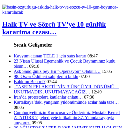
Halk TV ve Sözcü TV’ye 10 günlük
karartma cezası…
Sıcak Gelişmeler
Kayyum atanan TELE 1 için satış kararı
08:47
23 Nisan Ulusal Egemenlik ve Çocuk Bayramımız kutlu
olsun…
09:18
Aşk Sandığınız Şey Bir “Operasyon” Olabilir…
15:05
98. Oscar Ödülleri sahiplerini buldu
07:00
Balık mı Ben mi?
07:44
“ASRIN FELAKETİ”NİN 3’ÜNCÜ YIL DÖNÜMÜ…
UNUTMADIK, UNUTMAYACAĞIZ…
12:49
İran’da protestolara katılanlar anlattı…
07:30
Kartalkaya’daki yangının yıldönümünde acılar hala taze…
08:05
Cumhuriyetimizin Kurucusu ve Önderimiz Mustafa Kemal
ATATÜRK´ü, ebediyete intikalinin 87. Yılında saygıyla
anıyoruz.
09:05
30 AĞUSTOS ZAFER BAYRAMIMIZ KUTLU OLSUN