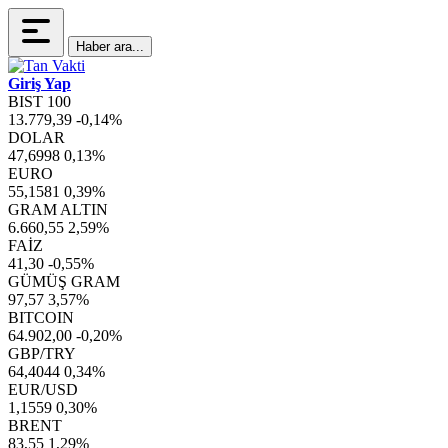
Haber ara...
Giriş Yap
BIST 100
13.779,39
-0,14%
DOLAR
47,6998
0,13%
EURO
55,1581
0,39%
GRAM ALTIN
6.660,55
2,59%
FAİZ
41,30
-0,55%
GÜMÜŞ GRAM
97,57
3,57%
BITCOIN
64.902,00
-0,20%
GBP/TRY
64,4044
0,34%
EUR/USD
1,1559
0,30%
BRENT
83,55
1,29%