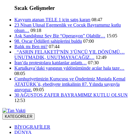
Sıcak Gelişmeler
Kayyum atanan TELE 1 için satış kararı
08:47
23 Nisan Ulusal Egemenlik ve Çocuk Bayramımız kutlu
olsun…
09:18
Aşk Sandığınız Şey Bir “Operasyon” Olabilir…
15:05
98. Oscar Ödülleri sahiplerini buldu
07:00
Balık mı Ben mi?
07:44
“ASRIN FELAKETİ”NİN 3’ÜNCÜ YIL DÖNÜMÜ…
UNUTMADIK, UNUTMAYACAĞIZ…
12:49
İran’da protestolara katılanlar anlattı…
07:30
Kartalkaya’daki yangının yıldönümünde acılar hala taze…
08:05
Cumhuriyetimizin Kurucusu ve Önderimiz Mustafa Kemal
ATATÜRK´ü, ebediyete intikalinin 87. Yılında saygıyla
anıyoruz.
09:05
30 AĞUSTOS ZAFER BAYRAMIMIZ KUTLU OLSUN
12:53
KATEGORİLER
BİYOGRAFİLER
DÜNYA