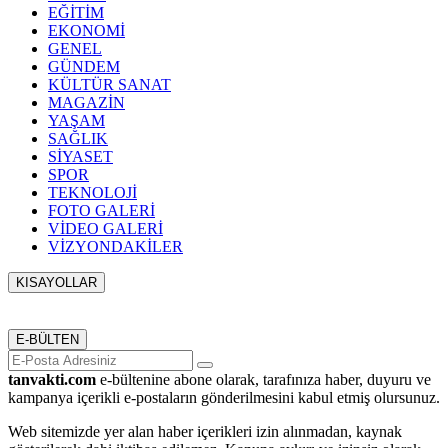
EĞİTİM
EKONOMİ
GENEL
GÜNDEM
KÜLTÜR SANAT
MAGAZİN
YAŞAM
SAĞLIK
SİYASET
SPOR
TEKNOLOJİ
FOTO GALERİ
VİDEO GALERİ
VİZYONDAKİLER
KISAYOLLAR
Menü seçimi yapın. WP-ADMIN → Görünüm → Menüler
sayfasından menü eşleştirmesi yapınız.
E-BÜLTEN
tanvakti.com
e-bültenine abone olarak, tarafınıza haber, duyuru ve
kampanya içerikli e-postaların gönderilmesini kabul etmiş olursunuz.
Web sitemizde yer alan haber içerikleri izin alınmadan, kaynak