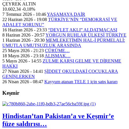
ÇEYREK ALTIN
10.602,34
-0,18%
7 Temmuz 2026 - 10:46
YAŞAMAYA DAİR
22 Haziran 2026 - 19:08
TÜRKİYE’NİN “DEMOKRASİ VE
ADALET SORUNU”
16 Haziran 2026 - 23:33
“DEVLET AKLI” ALDATMACASI
8 Haziran 2026 - 20:57
YORGUN RUHLAR ÜLKESİ TÜRKİYE
1 Haziran 2026 - 20:30
MEMLEKETİMİN HAL-İ PÜRMELALİ:
UMUTLA UMUTSUZLUK ARASINDA
25 Mayıs 2026 - 21:23
ÇÜRÜME…
18 Mayıs 2026 - 23:18
ALIŞMAK…
5 Mayıs 2026 - 14:55
ZULME KARȘI GELME VE DİRENME
HAKKI
27 Nisan 2026 - 14:41
ȘİDDET OKULDAKİ ÇOCUKLARA
GENİȘLERKEN
26 Nisan 2026 - 08:47
Kayyum atanan TELE 1 için satış kararı
Keşmir
Hindistan’tan Pakistan’a ve Keşmir’e
füze saldırısı…