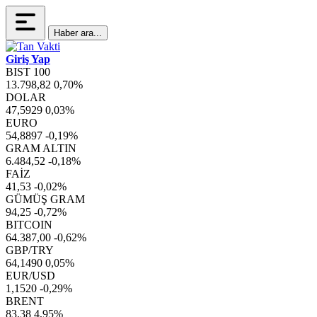
Haber ara...
Giriş Yap
BIST 100
13.798,82
0,70%
DOLAR
47,5929
0,03%
EURO
54,8897
-0,19%
GRAM ALTIN
6.484,52
-0,18%
FAİZ
41,53
-0,02%
GÜMÜŞ GRAM
94,25
-0,72%
BITCOIN
64.387,00
-0,62%
GBP/TRY
64,1490
0,05%
EUR/USD
1,1520
-0,29%
BRENT
83,38
4,95%