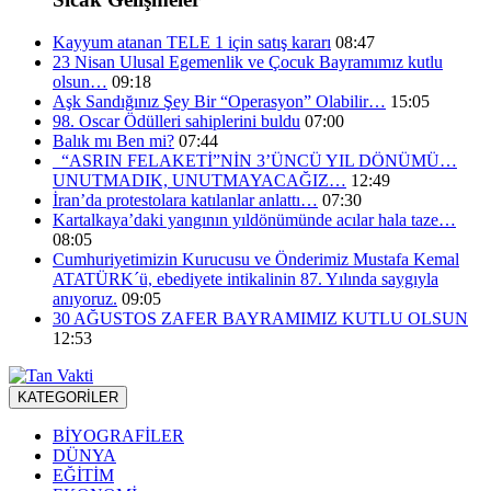
Kayyum atanan TELE 1 için satış kararı
08:47
23 Nisan Ulusal Egemenlik ve Çocuk Bayramımız kutlu
olsun…
09:18
Aşk Sandığınız Şey Bir “Operasyon” Olabilir…
15:05
98. Oscar Ödülleri sahiplerini buldu
07:00
Balık mı Ben mi?
07:44
“ASRIN FELAKETİ”NİN 3’ÜNCÜ YIL DÖNÜMÜ…
UNUTMADIK, UNUTMAYACAĞIZ…
12:49
İran’da protestolara katılanlar anlattı…
07:30
Kartalkaya’daki yangının yıldönümünde acılar hala taze…
08:05
Cumhuriyetimizin Kurucusu ve Önderimiz Mustafa Kemal
ATATÜRK´ü, ebediyete intikalinin 87. Yılında saygıyla
anıyoruz.
09:05
30 AĞUSTOS ZAFER BAYRAMIMIZ KUTLU OLSUN
12:53
KATEGORİLER
BİYOGRAFİLER
DÜNYA
EĞİTİM