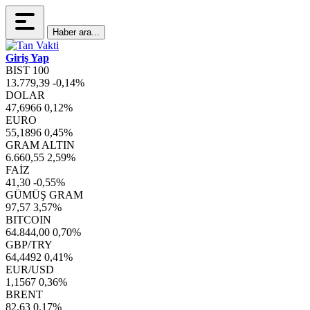
Haber ara...
Giriş Yap
BIST 100
13.779,39
-0,14%
DOLAR
47,6966
0,12%
EURO
55,1896
0,45%
GRAM ALTIN
6.660,55
2,59%
FAİZ
41,30
-0,55%
GÜMÜŞ GRAM
97,57
3,57%
BITCOIN
64.844,00
0,70%
GBP/TRY
64,4492
0,41%
EUR/USD
1,1567
0,36%
BRENT
82,63
0,17%