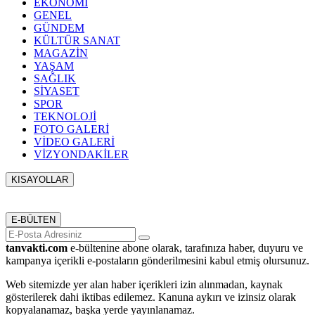
EKONOMİ
GENEL
GÜNDEM
KÜLTÜR SANAT
MAGAZİN
YAŞAM
SAĞLIK
SİYASET
SPOR
TEKNOLOJİ
FOTO GALERİ
VİDEO GALERİ
VİZYONDAKİLER
KISAYOLLAR
Menü seçimi yapın. WP-ADMIN → Görünüm → Menüler
sayfasından menü eşleştirmesi yapınız.
E-BÜLTEN
tanvakti.com
e-bültenine abone olarak, tarafınıza haber, duyuru ve
kampanya içerikli e-postaların gönderilmesini kabul etmiş olursunuz.
Web sitemizde yer alan haber içerikleri izin alınmadan, kaynak
gösterilerek dahi iktibas edilemez. Kanuna aykırı ve izinsiz olarak
kopyalanamaz, başka yerde yayınlanamaz.