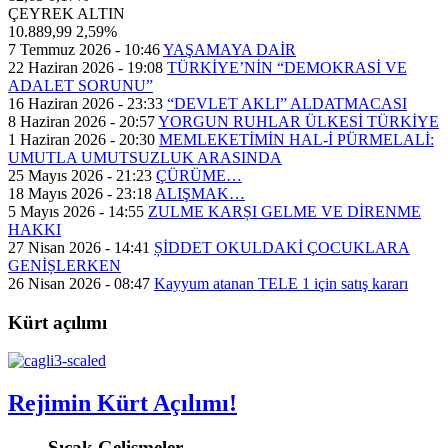
ÇEYREK ALTIN
10.889,99
2,59%
7 Temmuz 2026 - 10:46
YAŞAMAYA DAİR
22 Haziran 2026 - 19:08
TÜRKİYE’NİN “DEMOKRASİ VE
ADALET SORUNU”
16 Haziran 2026 - 23:33
“DEVLET AKLI” ALDATMACASI
8 Haziran 2026 - 20:57
YORGUN RUHLAR ÜLKESİ TÜRKİYE
1 Haziran 2026 - 20:30
MEMLEKETİMİN HAL-İ PÜRMELALİ:
UMUTLA UMUTSUZLUK ARASINDA
25 Mayıs 2026 - 21:23
ÇÜRÜME…
18 Mayıs 2026 - 23:18
ALIŞMAK…
5 Mayıs 2026 - 14:55
ZULME KARȘI GELME VE DİRENME
HAKKI
27 Nisan 2026 - 14:41
ȘİDDET OKULDAKİ ÇOCUKLARA
GENİȘLERKEN
26 Nisan 2026 - 08:47
Kayyum atanan TELE 1 için satış kararı
Kürt açılımı
Rejimin Kürt Açılımı!
Sıcak Gelişmeler