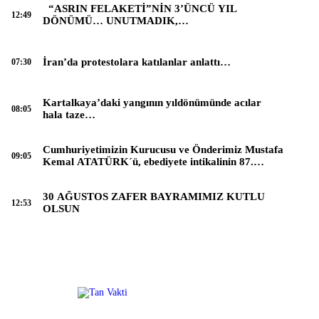
“ASRIN FELAKETİ”NİN 3’ÜNCÜ YIL
12:49
DÖNÜMÜ… UNUTMADIK,
UNUTMAYACAĞIZ…
İran’da protestolara katılanlar anlattı…
07:30
Kartalkaya’daki yangının yıldönümünde acılar
08:05
hala taze…
Cumhuriyetimizin Kurucusu ve Önderimiz Mustafa
09:05
Kemal ATATÜRK´ü, ebediyete intikalinin 87.
Yılında saygıyla anıyoruz.
30 AĞUSTOS ZAFER BAYRAMIMIZ KUTLU
12:53
OLSUN