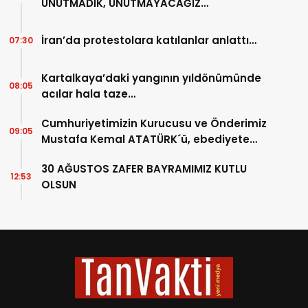
UNUTMADIK, UNUTMAYACAĞIZ…
İran’da protestolara katılanlar anlattı…
07:30
Kartalkaya’daki yangının yıldönümünde
08:05
acılar hala taze…
Cumhuriyetimizin Kurucusu ve Önderimiz
09:05
Mustafa Kemal ATATÜRK´ü, ebediyete
intikalinin 87. Yılında saygıyla anıyoruz.
30 AĞUSTOS ZAFER BAYRAMIMIZ KUTLU
12:53
OLSUN