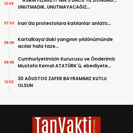
“ASRIN FELAKETİ”NİN 3’ÜNCÜ YIL DÖNÜMÜ…
12:49
UNUTMADIK, UNUTMAYACAĞIZ…
İran’da protestolara katılanlar anlattı…
07:30
Kartalkaya’daki yangının yıldönümünde
08:05
acılar hala taze…
Cumhuriyetimizin Kurucusu ve Önderimiz
09:05
Mustafa Kemal ATATÜRK´ü, ebediyete
intikalinin 87. Yılında saygıyla anıyoruz.
30 AĞUSTOS ZAFER BAYRAMIMIZ KUTLU
12:53
OLSUN