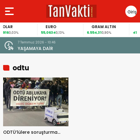
Giriş
Yap
OLAR
EURO
GRAM ALTIN
FAİ
916
55,0634
6.554,31
41,54
0,03%
0,13%
0,90%
0
7 Temmuz 2026 - 10:46
YAŞAMAYA DAİR
odtu
ODTÜ’lülere soruşturma…