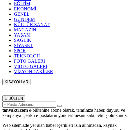
EĞİTİM
EKONOMİ
GENEL
GÜNDEM
KÜLTÜR SANAT
MAGAZİN
YAŞAM
SAĞLIK
SİYASET
SPOR
TEKNOLOJİ
FOTO GALERİ
VİDEO GALERİ
VİZYONDAKİLER
KISAYOLLAR
Menü seçimi yapın. WP-ADMIN → Görünüm → Menüler
sayfasından menü eşleştirmesi yapınız.
E-BÜLTEN
tanvakti.com
e-bültenine abone olarak, tarafınıza haber, duyuru ve
kampanya içerikli e-postaların gönderilmesini kabul etmiş olursunuz.
Web sitemizde yer alan haber içerikleri izin alınmadan, kaynak