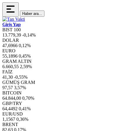
Haber ara...
Giriş Yap
BIST 100
13.779,39
-0,14%
DOLAR
47,6966
0,12%
EURO
55,1896
0,45%
GRAM ALTIN
6.660,55
2,59%
FAİZ
41,30
-0,55%
GÜMÜŞ GRAM
97,57
3,57%
BITCOIN
64.844,00
0,70%
GBP/TRY
64,4492
0,41%
EUR/USD
1,1567
0,36%
BRENT
82,63
0,17%