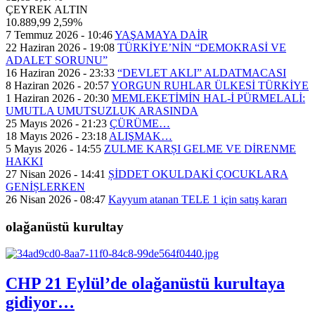
ÇEYREK ALTIN
10.889,99
2,59%
7 Temmuz 2026 - 10:46
YAŞAMAYA DAİR
22 Haziran 2026 - 19:08
TÜRKİYE’NİN “DEMOKRASİ VE
ADALET SORUNU”
16 Haziran 2026 - 23:33
“DEVLET AKLI” ALDATMACASI
8 Haziran 2026 - 20:57
YORGUN RUHLAR ÜLKESİ TÜRKİYE
1 Haziran 2026 - 20:30
MEMLEKETİMİN HAL-İ PÜRMELALİ:
UMUTLA UMUTSUZLUK ARASINDA
25 Mayıs 2026 - 21:23
ÇÜRÜME…
18 Mayıs 2026 - 23:18
ALIŞMAK…
5 Mayıs 2026 - 14:55
ZULME KARȘI GELME VE DİRENME
HAKKI
27 Nisan 2026 - 14:41
ȘİDDET OKULDAKİ ÇOCUKLARA
GENİȘLERKEN
26 Nisan 2026 - 08:47
Kayyum atanan TELE 1 için satış kararı
olağanüstü kurultay
CHP 21 Eylül’de olağanüstü kurultaya
gidiyor…