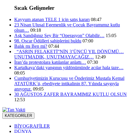
Sıcak Gelişmeler
Kayyum atanan TELE 1 için satış kararı
08:47
23 Nisan Ulusal Egemenlik ve Çocuk Bayramımız kutlu
olsun…
09:18
Aşk Sandığınız Şey Bir “Operasyon” Olabilir…
15:05
98. Oscar Ödülleri sahiplerini buldu
07:00
Balık mı Ben mi?
07:44
“ASRIN FELAKETİ”NİN 3’ÜNCÜ YIL DÖNÜMÜ…
UNUTMADIK, UNUTMAYACAĞIZ…
12:49
İran’da protestolara katılanlar anlattı…
07:30
Kartalkaya’daki yangının yıldönümünde acılar hala taze…
08:05
Cumhuriyetimizin Kurucusu ve Önderimiz Mustafa Kemal
ATATÜRK´ü, ebediyete intikalinin 87. Yılında saygıyla
anıyoruz.
09:05
30 AĞUSTOS ZAFER BAYRAMIMIZ KUTLU OLSUN
12:53
KATEGORİLER
BİYOGRAFİLER
DÜNYA