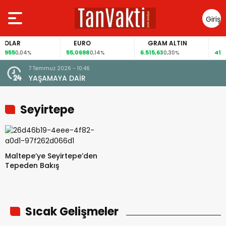
Giriş
Yap
OLAR
EURO
GRAM ALTIN
FAİ
955
55,0698
6.515,63
41,60
0,04%
0,14%
0,30%
7 Temmuz 2026 - 10:46
YAŞAMAYA DAİR
Seyirtepe
Maltepe’ye Seyirtepe’den
Tepeden Bakış
Sıcak Gelişmeler