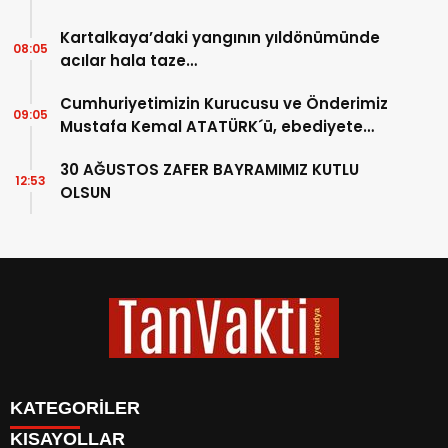
Kartalkaya’daki yangının yıldönümünde
08:05
acılar hala taze…
Cumhuriyetimizin Kurucusu ve Önderimiz
09:05
Mustafa Kemal ATATÜRK´ü, ebediyete
intikalinin 87. Yılında saygıyla anıyoruz.
30 AĞUSTOS ZAFER BAYRAMIMIZ KUTLU
12:53
OLSUN
KATEGORİLER
KISAYOLLAR